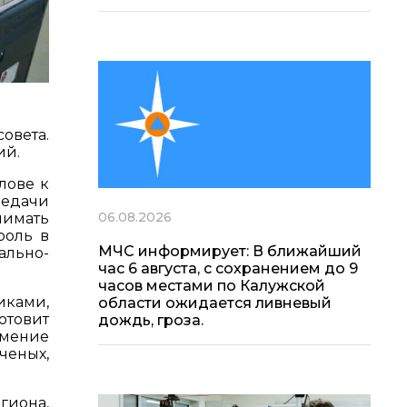
овета.
ий.
лове к
редачи
06.08.2026
нимать
роль в
МЧС информирует: В ближайший
льно-
час 6 августа, с сохранением до 9
часов местами по Калужской
иками,
области ожидается ливневый
отовит
дождь, гроза.
умение
еных,
гиона,