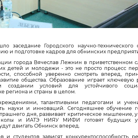
о заседание Городского научно-технического с
нию и подготовке кадров для обнинских предприят
ции города Вячеслав Лежнин в приветственном с
их детей и молодежи - это не просто процесс пе
сти, способной уверенно смотреть вперед, при
звитие общества. Образование играет ключевую 
и создании условий для устойчивого социа
же региона и страны в целом.
реждениями, талантливыми педагогами и учен
ть науки и инноваций. Сегодняшнее обучение г
трашнего дня, развивает критическое мышление, 
 школы и ИАТЭ НИЯУ МИФИ готовят будущих уч
удут двигать Обнинск вперед.
 и студентов зависят конкурентоспособность ре