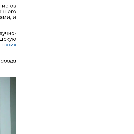
листов
ичного
ами, и
учно-
одскую
в
своих
города