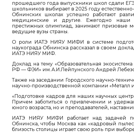
прошедшего года выпускники школ сдали ЕГЭ 
школьников выбирает в 2025 году естественно
Обнинских школах успешно работают разли
медицинские и другие. Ежегодно наши 
престижных олимпиад, занимают призовые ме
ведущие вузы страны.
О роли ИАТЭ НИЯУ МИФИ в системе подгото
наукограда Обнинска рассказал в своем докл
ИАТЭ НИЯУ МИФ.
Доклад на тему «Образовательная экосистема
РФ — ФЭИ» им. А.И.Лейпунского Андрей Лебезо
Также на заседании Городского научно-технич
научно-производственной компании «Металл 
«Подготовке кадров для наших научных цент
Причем заботиться о привлечении и удержа
юного возраста, но и преподавателей, наставни
ИАТЭ НИЯУ МИФИ работает над задачей по
Обнинска, чтобы Москва как «кадровый пылесо
близость столицы играет свою роль при выборе