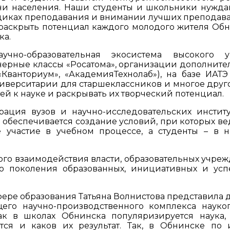
ни населения. Наши студенты и школьники нужда
диках преподавания и внимании лучших преподава
раскрыть потенциал каждого молодого жителя Обн
ка.
чно-образовательная экосистема высокого ур
ерные классы «Росатома», организации дополните
«Кванториум», «АкадемияТехнолаб»), на базе ИАТ
иверситарии для старшеклассников и многое друго
тей к науке и раскрывать их творческий потенциал.
ация вузов и научно-исследовательских институ
 обеспечивается создание условий, при которых в
участие в учебном процессе, а студенты – в н
го взаимодействия власти, образовательных учре
го поколения образованных, инициативных и ус
ере образования Татьяна Волнистова представила 
его научно-производственного комплекса науког
как в школах Обнинска популяризируется наука,
ся и каков их результат. Так, в Обнинске по 