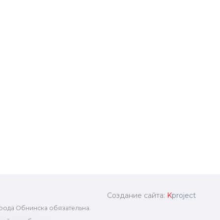
Создание сайта:
K
project
рода Обнинска обязательна.