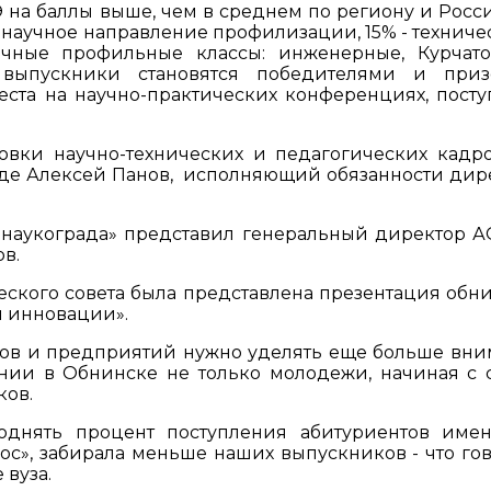
на баллы выше, чем в среднем по региону и Росси
-научное направление профилизации, 15% - техничес
чные профильные классы: инженерные, Курчато
выпускники становятся победителями и приз
ста на научно-практических конференциях, посту
вки научно-технических и педагогических кадр
аде Алексей Панов, исполняющий обязанности дир
 наукограда» представил генеральный директор А
в.
еского совета была представлена презентация обн
и инновации».
ров и предприятий нужно уделять еще больше вни
нии в Обнинске не только молодежи, начиная с 
ков.
днять процент поступления абитуриентов име
с», забирала меньше наших выпускников - что гов
 вуза.