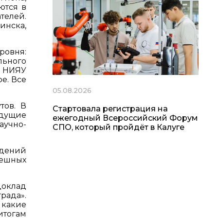
ются в
телей.
инска,
овня:
льного
Э НИЯУ
е. Все
05.08.2026
тов. В
Стартовала регистрация на
едущие
ежегодный Всероссийский Форум
аучно-
СПО, который пройдёт в Калуге
ждений
пешных
доклад
рада».
 какие
итогам