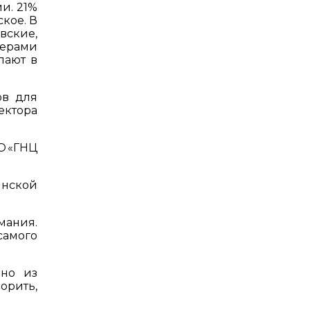
и. 21%
кое. В
вские,
ерами
пают в
ов для
ектора
О «ГНЦ
инской
мания.
самого
нно из
орить,