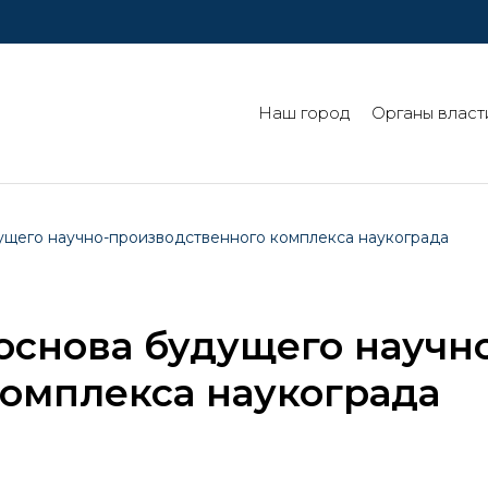
Наш город
Органы власт
дущего научно-производственного комплекса наукограда
 основа будущего научн
омплекса наукограда