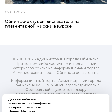
07.08.2026
Обнинские студенты-спасатели на
гуманитарной миссии в Курске
© 2009-2026 Администрация города Обнинска.
При полном, либо частичном использовании
материалов ссылка на информационный портал
Администрации города Обнинска обязательна.
Информационный портал Администрации города
Обнинска ADMOBNINSK.RU зарегистрирован в
Федеральной службе по надзору
в сфере связи, информационных технологий
и массовых коммуникаций (Роскомнадзор) 24 июля
Данный веб-сайт
2018 года.
использует cookie-файлы
и сервис статистики
Свидетельство о регистрации Эл № ФС77-73321
Яндекс.Метрика.