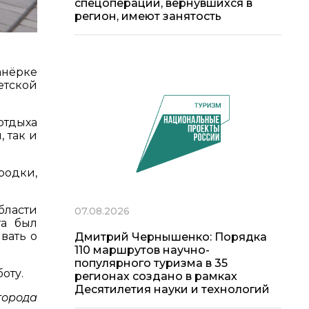
спецоперации, вернувшихся в
регион, имеют занятость
анёрке
етской
отдыха
 так и
родки,
бласти
07.08.2026
та был
вать о
Дмитрий Чернышенко: Порядка
110 маршрутов научно-
популярного туризма в 35
оту.
регионах создано в рамках
Десятилетия науки и технологий
города