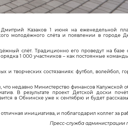
 Дмитрий Казаков 1 июня на еженедельной пл
кого молодёжного слёта и появлении в городе Д
дёжный слёт. Традиционно его проведут на базе 
орядка 1 000 участников – как постоянные команды,
ых и творческих состязаниях: футбол, волейбол, го
, что недавно Министерство финансов Калужской о
атив. В результате проект Детской доски почё
ится в Обнинске уже к сентябрю и будет рассказы
о отличная инициатива, и поблагодарил коллег за раб
Пресс-служба администрации 