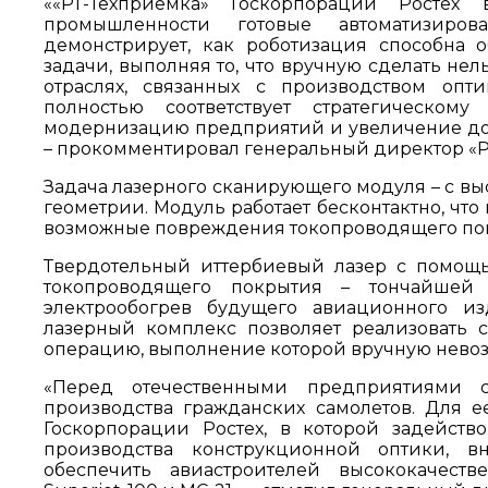
««РТ-Техприемка» Госкорпорации Ростех в
промышленности готовые автоматизиро
демонстрирует, как роботизация способна 
задачи, выполняя то, что вручную сделать не
отраслях, связанных с производством опт
полностью соответствует стратегическому
модернизацию предприятий и увеличение до
– прокомментировал генеральный директор «
Задача лазерного сканирующего модуля – с вы
геометрии. Модуль работает бесконтактно, чт
возможные повреждения токопроводящего по
Твердотельный иттербиевый лазер с помощь
токопроводящего покрытия – тончайшей 
электрообогрев будущего авиационного из
лазерный комплекс позволяет реализовать
операцию, выполнение которой вручную нево
«Перед отечественными предприятиями 
производства гражданских самолетов. Для 
Госкорпорации Ростех, в которой задейств
производства конструкционной оптики, в
обеспечить авиастроителей высококачест