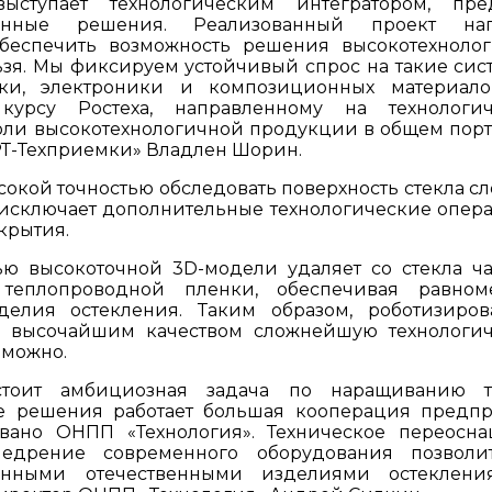
ыступает технологическим интегратором, пре
ванные решения. Реализованный проект наг
обеспечить возможность решения высокотехноло
льзя. Мы фиксируем устойчивый спрос на такие сис
ики, электроники и композиционных материало
 курсу Ростеха, направленному на технологи
ли высокотехнологичной продукции в общем порт
РТ-Техприемки» Владлен Шорин.
сокой точностью обследовать поверхность стекла с
о исключает дополнительные технологические опер
крытия.
ю высокоточной 3D-модели удаляет со стекла ч
теплопроводной пленки, обеспечивая равном
делия остекления. Таким образом, роботизиро
 с высочайшим качеством сложнейшую технологи
зможно.
стоит амбициозная задача по наращиванию т
ее решения работает большая кооперация предп
овано ОНПП «Технология». Техническое переосн
недрение современного оборудования позвол
венными отечественными изделиями остеклен