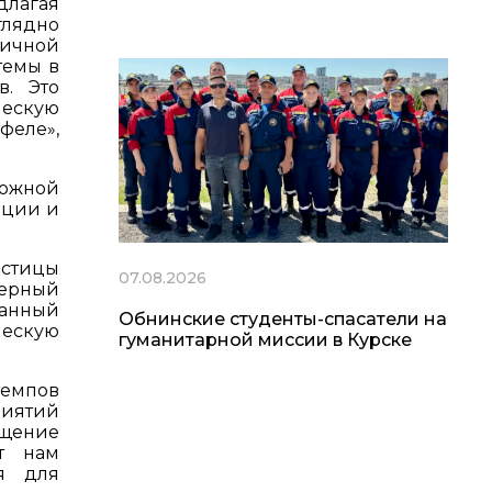
длагая
лядно
гичной
темы в
в. Это
ческую
феле»,
ложной
ации и
астицы
07.08.2026
ерный
ванный
Обнинские студенты-спасатели на
ческую
гуманитарной миссии в Курске
емпов
риятий
ащение
ит нам
ия для