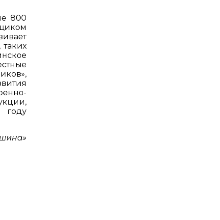
ше 800
вщиком
ивает
 таких
инское
естные
иков»,
звития
оенно-
укции,
5 году
ашина»