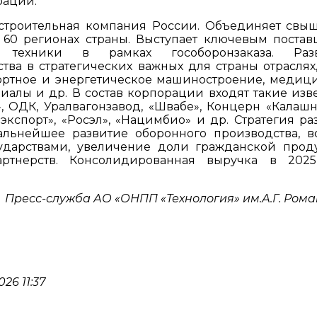
рации.
строительная компания России. Объединяет свы
 60 регионах страны. Выступает ключевым поста
техники в рамках гособоронзаказа. Разв
ва в стратегических важных для страны отраслях,
портное и энергетическое машиностроение, медиц
иалы и др. В состав корпорации входят такие изв
, ОДК, Уралвагонзавод, «Швабе», Концерн «Калашн
кспорт», «Росэл», «Нацимбио» и др. Стратегия ра
льнейшее развитие оборонного производства, в
сударствами, увеличение доли гражданской прод
артнерств. Консолидированная выручка в 202
Пресс-служба АО «ОНПП «Технология» им.А.Г. Ром
26 11:37