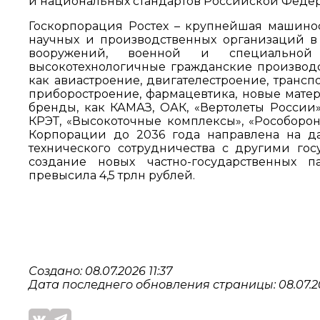
и национальных стандартов Российской Феде
Госкорпорация Ростех – крупнейшая машино
научных и производственных организаций в
вооружений, военной и специальной 
высокотехнологичные гражданские производст
как авиастроение, двигателестроение, транс
приборостроение, фармацевтика, новые матер
бренды, как КАМАЗ, ОАК, «Вертолеты России»
КРЭТ, «Высокоточные комплексы», «Рособоронэ
Корпорации до 2036 года направлена на да
технического сотрудничества с другими го
создание новых частно-государственных п
превысила 4,5 трлн рублей.
Создано: 08.07.2026 11:37
Дата последнего обновления страницы: 08.07.20