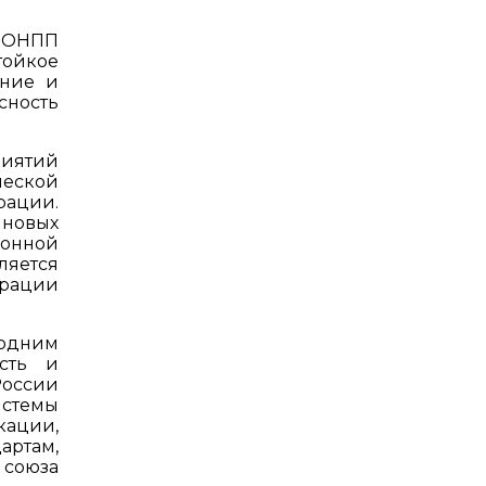
о ОНПП
тойкое
ение и
сность
риятий
ческой
рации.
новых
ионной
ляется
орации
 одним
сть и
России
истемы
кации,
артам,
 союза