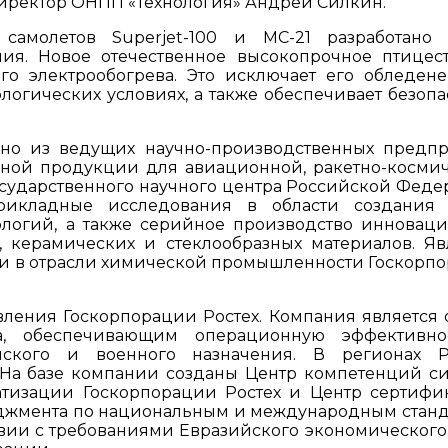
й директор ОНПП «Технология» Андрей Силкин.
самолетов Superjet-100 и МС-21 разработан
ия. Новое отечественное высокопрочное птицес
го электрообогрева. Это исключает его обледен
огических условиях, а также обеспечивает безопа
дно из ведущих научно-производственных предп
чной продукции для авиационной, ракетно-косми
с Государственного научного центра Российской Феде
рикладные исследования в области создания 
ологий, а также серийное производство инновац
керамических и стеклообразных материалов. Яв
и в отрасли химической промышленности Госкорп
вления Госкорпорации Ростех. Компания является
а, обеспечивающим операционную эффективно
нского и военного назначения. В регионах 
 На базе компании созданы Центр компетенций с
атизации Госкорпорации Ростех и Центр сертифи
жмента по национальным и международным станд
вии с требованиями Евразийского экономического