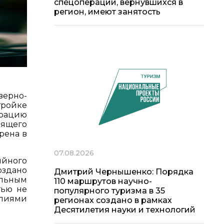
спецоперации, вернувшихся в
регион, имеют занятость
зерно-
ройке
орацию
дящего
рена в
07.08.2026
ийного
оздано
Дмитрий Чернышенко: Порядка
льным
110 маршрутов научно-
тью не
популярного туризма в 35
елиями
регионах создано в рамках
Десятилетия науки и технологий