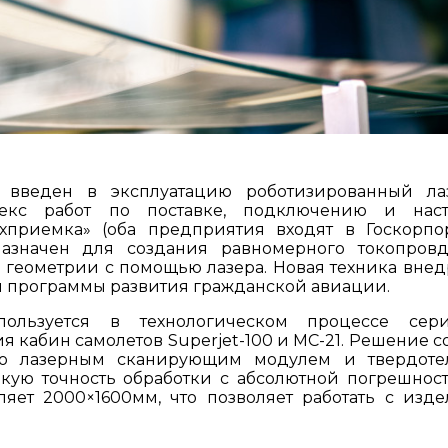
 введен в эксплуатацию роботизированный ла
екс работ по поставке, подключению и наст
ехприемка» (оба предприятия входят в Госкорп
назначен для создания равномерного токопров
 геометрии с помощью лазера. Новая техника внед
й программы развития гражданской авиации.
пользуется в технологическом процессе сер
я кабин самолетов Superjet-100 и МС-21. Решение с
но лазерным сканирующим модулем и твердоте
окую точность обработки с абсолютной погрешнос
ляет 2000×1600мм, что позволяет работать с изд