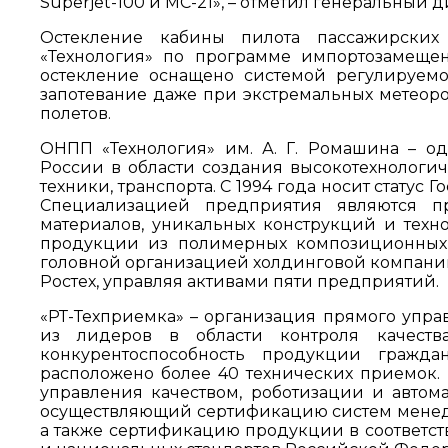
Superjet-100 и МС-21», – отметил генеральны
Остекление кабины пилота пассажирских 
«Технология» по программе импортозамещен
остекление оснащено системой регулируемо
запотевание даже при экстремальных метеорол
полетов.
ОНПП «Технология» им. А. Г. Ромашина – о
России в области создания высокотехнологи
техники, транспорта. С 1994 года носит стату
Специализацией предприятия являются п
материалов, уникальных конструкций и техн
продукции из полимерных композиционных, 
головной организацией холдинговой компани
Ростех, управляя активами пяти предприятий.
«РТ-Техприемка» – организация прямого упра
из лидеров в области контроля качеств
конкурентоспособность продукции гражда
расположено более 40 технических приемок.
управления качеством, роботизации и автом
осуществляющий сертификацию систем менед
а также сертификацию продукции в соответст