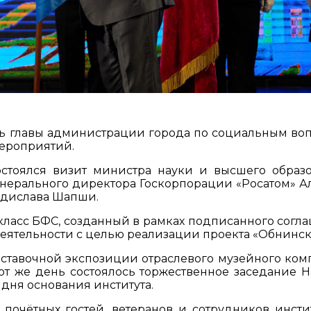
ль главы администрации города по социальным во
мероприятий.
стоялся визит министра науки и высшего образ
нерального директора Госкорпорации «Росатом» А
ладислава Шапши.
класс БФС, созданный в рамках подписанного согл
ятельности с целью реализации проекта «Обнинск 
ставочной экспозиции отраслевого музейного ком
от же день состоялось торжественное заседание Н
 дня основания института.
почётных гостей, ветеранов и сотрудников инстит