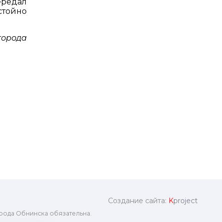
ередал
стойно
города
Создание сайта:
K
project
рода Обнинска обязательна.