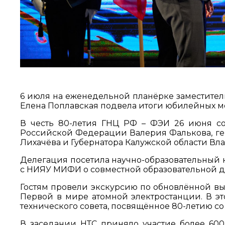
6 июля на еженедельной планёрке заместите
Елена Поплавская подвела итоги юбилейных 
В честь 80-летия ГНЦ РФ – ФЭИ 26 июня со
Российской Федерации Валерия Фалькова, ге
Лихачёва и Губернатора Калужской области В
Делегация посетила научно-образовательный 
с НИЯУ МИФИ о совместной образовательной де
Гостям провели экскурсию по обновлённой вы
Первой в мире атомной электростанции. В эт
технического совета, посвящённое 80-летию со
В заседании НТС приняло участие более 600 