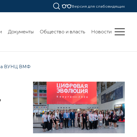
Версия для слабовидящих
и
Документы
Общество и власть
Новости
тра ВУНЦ ВМФ
,