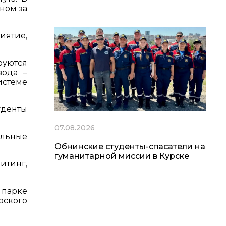
ном за
иятие,
руются
вода –
истеме
уденты
07.08.2026
альные
Обнинские студенты-спасатели на
гуманитарной миссии в Курске
итинг,
 парке
рского