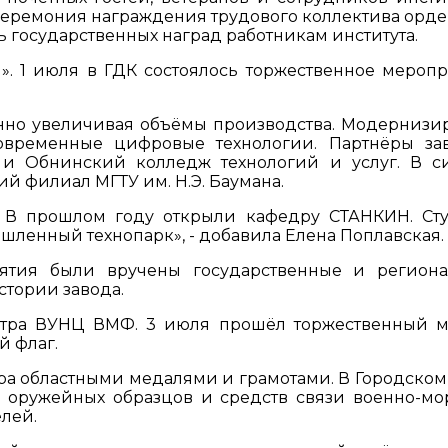
церемония награждения трудового коллектива орде
ь государственных наград работникам института.
. 1 июля в ГДК состоялось торжественное меропр
нно увеличивая объёмы производства. Модернизи
овременные цифровые технологии. Партнёры за
 и Обнинский колледж технологий и услуг. В с
й филиал МГТУ им. Н.Э. Баумана.
е. В прошлом году открыли кафедру СТАНКИН. Ст
ышленный технопарк», - добавила Елена Поплавская.
ятия были вручены государственные и регион
истории завода.
нтра ВУНЦ ВМФ. 3 июля прошёл торжественный м
й флаг.
ра областными медалями и грамотами. В Городском
а оружейных образцов и средств связи военно-мо
елей.