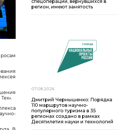
спецоперации, вернувшихся в
регион, имеют занятость
просам
ования
лексея
07.08.2026
ашения
Тех».
Дмитрий Чернышенко: Порядка
110 маршрутов научно-
плекса
популярного туризма в 35
аучно-
регионах создано в рамках
Десятилетия науки и технологий
ута. В