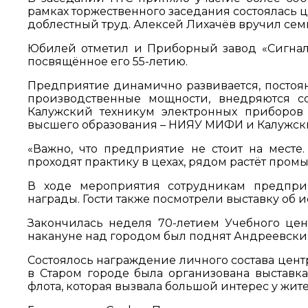
рамках торжественного заседания состоялась 
доблестный труд. Алексей Лихачёв вручил сем
Юбилей отметил и Приборный завод «Сигнал»
посвящённое его 55-летию.
Предприятие динамично развивается, постоя
производственные мощности, внедряются с
Калужский техникум электронных приборов
высшего образования – НИЯУ МИФИ и Калужски
«Важно, что предприятие не стоит на мест
проходят практику в цехах, рядом растёт пром
В ходе мероприятия сотрудникам предпри
награды. Гости также посмотрели выставку об 
Закончилась неделя 70-летием Учебного це
накануне над городом был поднят Андреевски
Состоялось награждение личного состава цент
в Старом городе была организована выставк
флота, которая вызвала большой интерес у жит