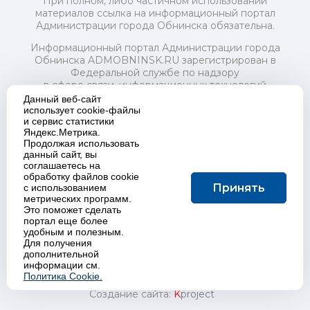
При полном, либо частичном использовании
материалов ссылка на информационный портал
Администрации города Обнинска обязательна.
Информационный портал Администрации города
Обнинска ADMOBNINSK.RU зарегистрирован в
Федеральной службе по надзору
в сфере связи, информационных технологий
и массовых коммуникаций (Роскомнадзор) 24 июля
Данный веб-сайт
2018 года.
использует cookie-файлы
и сервис статистики
Свидетельство о регистрации Эл № ФС77-73321
Яндекс.Метрика.
Продолжая использовать
Учредитель: Администрация (исполнительно-
данный сайт, вы
распорядительный орган) городского округа "Город
соглашаетесь на
Обнинск". Главный редактор: Байкова Е.А.
обработку файлов cookie
Адрес электронной почты Редакции:
Принять
с использованием
redactor@admobninsk.ru
метрических программ.
Телефон Редакции: +7 (484) 395-85-85
Это поможет сделать
Настоящий ресурс содержит материалы 18+
портал еще более
Политика в отношении обработки персональных
удобным и полезным.
Для получения
данных
дополнительной
информации см.
Политика Cookie.
Создание сайта:
K
project