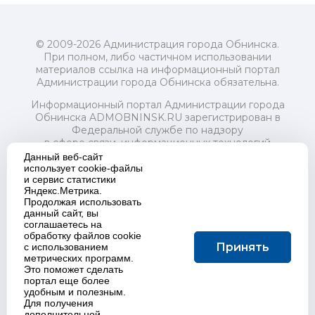
© 2009-2026 Администрация города Обнинска.
При полном, либо частичном использовании
материалов ссылка на информационный портал
Администрации города Обнинска обязательна.
Информационный портал Администрации города
Обнинска ADMOBNINSK.RU зарегистрирован в
Федеральной службе по надзору
в сфере связи, информационных технологий
и массовых коммуникаций (Роскомнадзор) 24 июля
Данный веб-сайт
2018 года.
использует cookie-файлы
и сервис статистики
Свидетельство о регистрации Эл № ФС77-73321
Яндекс.Метрика.
Продолжая использовать
Учредитель: Администрация (исполнительно-
данный сайт, вы
распорядительный орган) городского округа "Город
соглашаетесь на
Обнинск". Главный редактор: Байкова Е.А.
обработку файлов cookie
Адрес электронной почты Редакции:
Принять
с использованием
redactor@admobninsk.ru
метрических программ.
Телефон Редакции: +7 (484) 395-85-85
Это поможет сделать
Настоящий ресурс содержит материалы 18+
портал еще более
Политика в отношении обработки персональных
удобным и полезным.
Для получения
данных
дополнительной