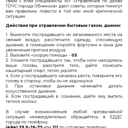
связи с этим специалисты МУ «Управление по делам
ГОЧС города Обнинска» дают советы, которые помогут
вам правильно повести в той или иной критической
ситуации.
Действия при отравлении бытовым газом, дымом:
1. Вынесите пострадавшего из загазованного места на
свежий воздух, расстегните одежду, стесняющую
дыхание, в помещении откройте форточки и окна для
увеличения притока воздуха.
2. Вызовите «скорую помощь» -
03
.
3. Уложите пострадавшего так, чтобы ноги находились
выше головы, разотрите тело, дайте понюхать
нашатырный спирт, тепло укройте.
4. Если у пострадавшего началась рвота, поверните его
голову в сторону, чтобы он не задохнулся.
5. При остановке дыхания начинайте делать
искусственное дыхание.
6. Если пострадавший в сознании, дайте ему выпить
теплое молоко.
В случае возникновения любой чрезвычайной
ситуации незамедлительно обращайтесь в ЕДДС
города по телефону
(484) 39 6-26-75
или
112
по сотовому телефону.