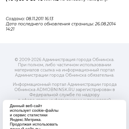
Создано: 08.11.2011 16:13
Дата последнего обновления страницы: 26.08.2014
14:21
© 2009-2026 Администрация города Обнинска.
При полном, либо частичном использовании
материалов ссылка на информационный портал
Администрации города Обнинска обязательна.
Информационный портал Администрации города
Обнинска ADMOBNINSK.RU зарегистрирован в
Федеральной службе по надзору
в сфере связи, информационных технологий
и массовых коммуникаций (Роскомнадзор) 24 июля
Данный веб-сайт
2018 года.
использует cookie-файлы
и сервис статистики
Свидетельство о регистрации Эл № ФС77-73321
Яндекс.Метрика.
Продолжая использовать
Учредитель: Администрация (исполнительно-
данный сайт, вы