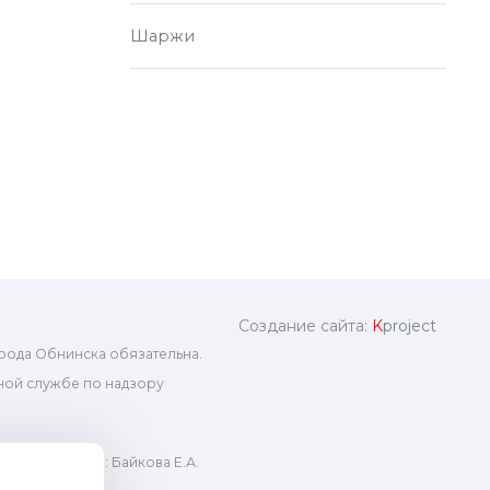
Шаржи
Создание сайта:
K
project
рода Обнинска обязательна.
ой службе по надзору
ный редактор: Байкова Е.А.