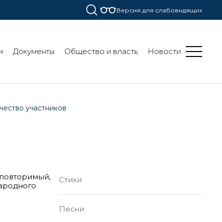
Версия для слабовидящих
и
Документы
Общество и власть
Новости
чество участников
еповторимый,
Стихи
народного
Песни