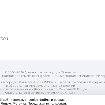
16:00
© 2009-2026 Администрация города Обнинска.
и материалов ссылка на информационный портал Администрации го
ии города Обнинска ADMOBNINSK.RU зарегистрирован в Федеральн
в сфере связи, информационных технологий
ассовых коммуникаций (Роскомнадзор) 24 июля 2018 года.
Свидетельство о регистрации Эл № ФС77-73321
-распорядительный орган) городского округа "Город Обнинск". Глав
б-сайт использует cookie-файлы и сервис
ес электронной почты Редакции: redactor@admobninsk.ru
и Яндекс.Метрика. Продолжая использовать