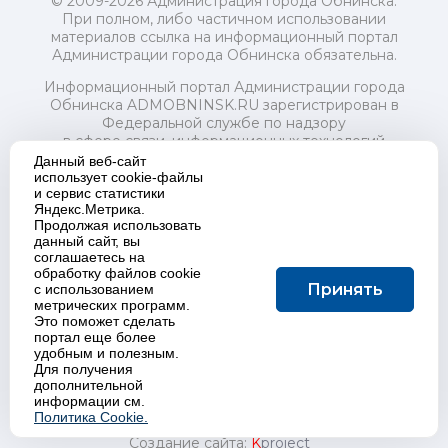
© 2009-2026 Администрация города Обнинска.
При полном, либо частичном использовании
материалов ссылка на информационный портал
Администрации города Обнинска обязательна.
Информационный портал Администрации города
Обнинска ADMOBNINSK.RU зарегистрирован в
Федеральной службе по надзору
в сфере связи, информационных технологий
и массовых коммуникаций (Роскомнадзор) 24 июля
Данный веб-сайт
2018 года.
использует cookie-файлы
и сервис статистики
Свидетельство о регистрации Эл № ФС77-73321
Яндекс.Метрика.
Продолжая использовать
Учредитель: Администрация (исполнительно-
данный сайт, вы
распорядительный орган) городского округа "Город
соглашаетесь на
Обнинск". Главный редактор: Байкова Е.А.
обработку файлов cookie
Адрес электронной почты Редакции:
Принять
с использованием
redactor@admobninsk.ru
метрических программ.
Телефон Редакции: +7 (484) 395-85-85
Это поможет сделать
Настоящий ресурс содержит материалы 18+
портал еще более
Политика в отношении обработки персональных
удобным и полезным.
Для получения
данных
дополнительной
информации см.
Политика Cookie.
Создание сайта:
K
project