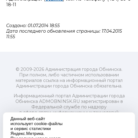
18-11
Создано: 01.07.2014 18:55
Дата последнего обновления страницы: 17.04.2015
11:55
© 2009-2026 Администрация города Обнинска.
При полном, либо частичном использовании
материалов ссылка на информационный портал
Администрации города Обнинска обязательна.
Информационный портал Администрации города
Обнинска ADMOBNINSK.RU зарегистрирован в
Федеральной службе по надзору
в сфере связи, информационных технологий
и массовых коммуникаций (Роскомнадзор) 24 июля
Данный веб-сайт
2018 года.
использует cookie-файлы
и сервис статистики
Свидетельство о регистрации Эл № ФС77-73321
Яндекс.Метрика.