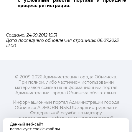
с условиями работы портала и пройдите
процесс регистрации.
Создано: 24.09.2012 15:51
Дата последнего обновления страницы: 06.07.2023
12:00
© 2009-2026 Администрация города Обнинска.
При полном, либо частичном использовании
материалов ссылка на информационный портал
Администрации города Обнинска обязательна.
Информационный портал Администрации города
Обнинска ADMOBNINSK.RU зарегистрирован в
Федеральной службе по надзору
в сфере связи, информационных технологий
и массовых коммуникаций (Роскомнадзор) 24 июля
Данный веб-сайт
2018 года.
использует cookie-файлы