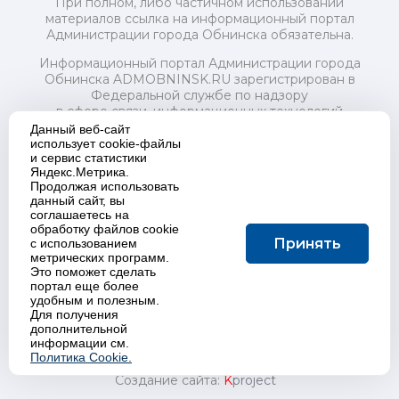
При полном, либо частичном использовании
материалов ссылка на информационный портал
Администрации города Обнинска обязательна.
Информационный портал Администрации города
Обнинска ADMOBNINSK.RU зарегистрирован в
Федеральной службе по надзору
в сфере связи, информационных технологий
и массовых коммуникаций (Роскомнадзор) 24 июля
Данный веб-сайт
2018 года.
использует cookie-файлы
и сервис статистики
Свидетельство о регистрации Эл № ФС77-73321
Яндекс.Метрика.
Продолжая использовать
Учредитель: Администрация (исполнительно-
данный сайт, вы
распорядительный орган) городского округа "Город
соглашаетесь на
Обнинск". Главный редактор: Байкова Е.А.
обработку файлов cookie
Адрес электронной почты Редакции:
Принять
с использованием
redactor@admobninsk.ru
метрических программ.
Телефон Редакции: +7 (484) 395-85-85
Это поможет сделать
Настоящий ресурс содержит материалы 18+
портал еще более
Политика в отношении обработки персональных
удобным и полезным.
Для получения
данных
дополнительной
информации см.
Политика Cookie.
Создание сайта:
K
project