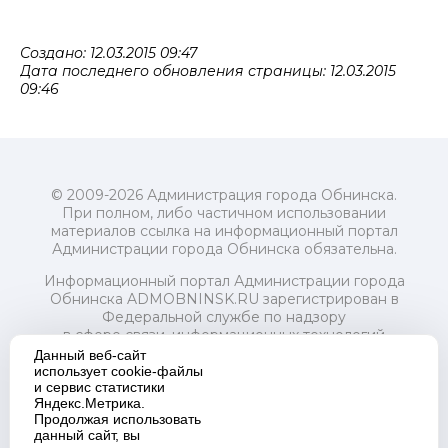
Создано: 12.03.2015 09:47
Дата последнего обновления страницы: 12.03.2015
09:46
© 2009-2026 Администрация города Обнинска.
При полном, либо частичном использовании
материалов ссылка на информационный портал
Администрации города Обнинска обязательна.
Информационный портал Администрации города
Обнинска ADMOBNINSK.RU зарегистрирован в
Федеральной службе по надзору
в сфере связи, информационных технологий
и массовых коммуникаций (Роскомнадзор) 24 июля
Данный веб-сайт
2018 года.
использует cookie-файлы
и сервис статистики
Свидетельство о регистрации Эл № ФС77-73321
Яндекс.Метрика.
Продолжая использовать
Учредитель: Администрация (исполнительно-
данный сайт, вы
распорядительный орган) городского округа "Город