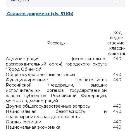
Скачать документ (xls, 51 Kb)
Код
Р
ведом-
п
Расходы
ственной
класси-
фикации
Администрация (исполнительно-
440
распорядительный орган) городского округа
"Город Обнинск"
Общегосударственные вопросы
440
Функционирование Правительства
440
Российской Федерации, высших
исполнительных органов государственной
власти субъектов Российской Федерации,
местных администраций
Другие общегосударственные вопросы
440
Национальная безопасность и
440
правоохранительная деятельность
Органы юстиции
440
Национальная экономика
440