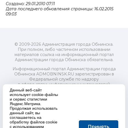
Создано: 29.01.2010 07:11
Дата последнего обновления страницы: 16.02.2015
09:03
© 2009-2026 Администрация города Обнинска.
При полном, либо частичном использовании
материалов ссылка на информационный портал
Администрации города Обнинска обязательна.
Информационный портал Администрации города
Обнинска ADMOBNINSK.RU зарегистрирован в
Федеральной службе по надзору
в сфере связи, информационных технологий
и массовых коммуникаций (Роскомнадзор) 24 июля
Данный веб-сайт
2018 года.
использует cookie-файлы
и сервис статистики
Свидетельство о регистрации Эл № ФС77-73321
Яндекс.Метрика.
Продолжая использовать
Учредитель: Администрация (исполнительно-
данный сайт, вы
распорядительный орган) городского округа "Город
соглашаетесь на
Обнинск". Главный редактор: Байкова Е.А.
обработку файлов cookie
Адрес электронной почты Редакции:
Принять
с использованием