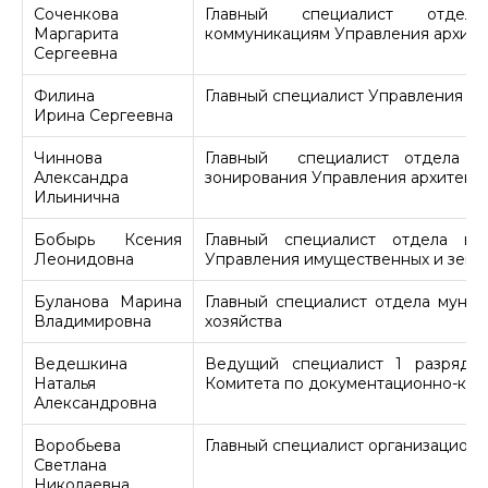
Соченкова
Главный специалист отд
Маргарита
коммуникациям Управления архите
Сергеевна
Филина
Главный специалист Управления по
Ирина Сергеевна
Чиннова
Главный специалист отдела тер
Александра
зонирования Управления архитекту
Ильинична
Бобырь Ксения
Главный специалист отдела ве
Леонидовна
Управления имущественных и зем
Буланова Марина
Главный специалист отдела муни
Владимировна
хозяйства
Ведешкина
Ведущий специалист 1 разряда 
Наталья
Комитета по документационно-кон
Александровна
Воробьева
Главный специалист организационн
Светлана
Николаевна