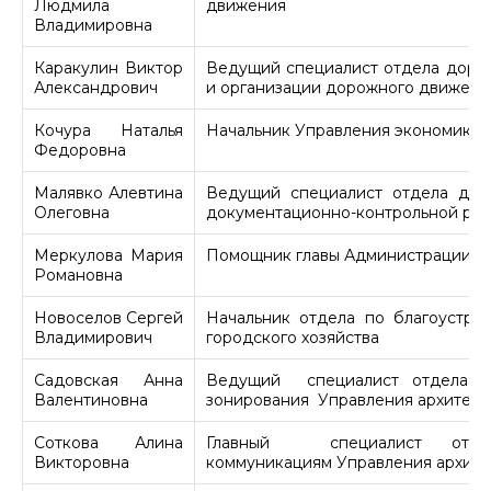
Людмила
движения
Владимировна
Каракулин Виктор
Ведущий специалист отдела доро
Александрович
и организации дорожного движени
Кочура Наталья
Начальник Управления экономики 
Федоровна
Малявко Алевтина
Ведущий специалист отдела док
Олеговна
документационно-контрольной ра
Меркулова Мария
Помощник главы Администрации г
Романовна
Новоселов Сергей
Начальник отдела по благоустро
Владимирович
городского хозяйства
Садовская Анна
Ведущий специалист отдела тер
Валентиновна
зонирования Управления архитект
Соткова Алина
Главный специалист отд
Викторовна
коммуникациям Управления архите