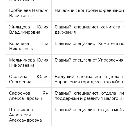
Горбачева Наталья
Начальник контрольно-ревизионно
Васильевна
Жильцова Юлия
Главный специалист комитета по
Владимировна
движения
Количева Яна
Главный специалист Комитета по 
Николаевна
Мельникова Юлия
Главный специалист Управления по
Николаевна
Осокина Юлия
Ведущий специалист отдела по 
Сергеевна
Управления городского хозяйства
Сафронов Ян
Главный специалист отдела инно
Александрович
поддержки и развития малого и с
Шестакова
Главный специалист отдела мобил
Анастасия
Александровна