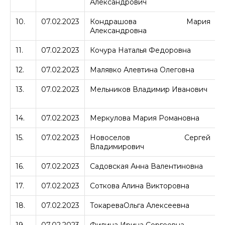
Александрович
10.
07.02.2023
Кондрашова Мария
Александровна
11.
07.02.2023
Кочура Наталья Федоровна
12.
07.02.2023
Малявко Алевтина Олеговна
13.
07.02.2023
Мельников Владимир Иванович
14.
07.02.2023
Меркулова Мария Романовна
15.
07.02.2023
Новоселов Сергей
Владимирович
16.
07.02.2023
Садовская Анна Валентиновна
А
17.
07.02.2023
Соткова Алина Викторовна
А
18.
07.02.2023
ТокареваОльга Алексеевна
19.
07.02.2023
Филина Ирина Сергеевна