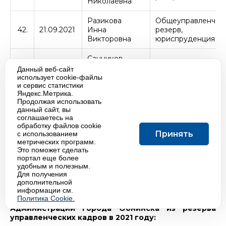
Николаевна
Разикова
Общеуправленчес
42.
21.09.2021
Инна
резерв,
Викторовна
юриспруденция
Санников
Городское хозяйст
43.
21.09.2021
Юрий
Данный веб-сайт
экология
Владимирович
использует cookie-файлы
и сервис статистики
Яндекс.Метрика.
Фунцев
Общеуправленчес
Продолжая использовать
44.
21.09.2021
Анатолий
резерв
данный сайт, вы
Олегович
соглашаетесь на
обработку файлов cookie
Принять
Шкиль
с использованием
Общеуправленчес
метрических программ.
45.
21.09.2021
Елена
резерв
Это поможет сделать
Ивановна
портал еще более
удобным и полезным.
Для получения
дополнительной
Список лиц, назначенных на муниципальные
информации см.
Политика Cookie.
должности муниципальной службы
Администрации города Обнинска из резерва
управленческих кадров в 2021 году: