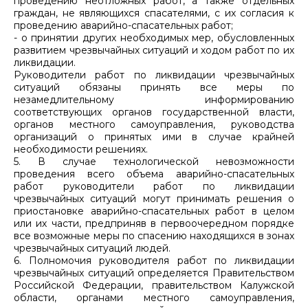
проведению неотложных работ, а также отдельных
граждан, не являющихся спасателями, с их согласия к
проведению аварийно-спасательных работ;
- о принятии других необходимых мер, обусловленных
развитием чрезвычайных ситуаций и ходом работ по их
ликвидации.
Руководители работ по ликвидации чрезвычайных
ситуаций обязаны принять все меры по
незамедлительному информированию
соответствующих органов государственной власти,
органов местного самоуправления, руководства
организаций о принятых ими в случае крайней
необходимости решениях.
5. В случае технологической невозможности
проведения всего объема аварийно-спасательных
работ руководители работ по ликвидации
чрезвычайных ситуаций могут принимать решения о
приостановке аварийно-спасательных работ в целом
или их части, предприняв в первоочередном порядке
все возможные меры по спасению находящихся в зонах
чрезвычайных ситуаций людей.
6. Полномочия руководителя работ по ликвидации
чрезвычайных ситуаций определяется Правительством
Российской Федерации, правительством Калужской
области, органами местного самоуправления,