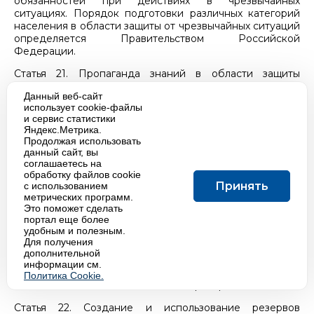
обязанностей при действиях в чрезвычайных
ситуациях. Порядок подготовки различных категорий
населения в области защиты от чрезвычайных ситуаций
определяется Правительством Российской
Федерации.
Статья 21. Пропаганда знаний в области защиты
населения и территорий от чрезвычайных ситуаций
Данный веб-сайт
Пропаганда знаний в области защиты населения и
использует cookie-файлы
территорий от чрезвычайных ситуаций обеспечивается
и сервис статистики
органами управления, входящими в территориальную
Яндекс.Метрика.
подсистему Калужской области единой
Продолжая использовать
государственной системы предупреждения и
данный сайт, вы
ликвидации чрезвычайных ситуаций, совместно с
соглашаетесь на
общественными объединениями, осуществляющими
обработку файлов cookie
Принять
с использованием
свою деятельность в области защиты и спасения
метрических программ.
людей, органами государственной власти Калужской
Это поможет сделать
области, органами местного самоуправления и
портал еще более
организациями.
удобным и полезным.
Для пропаганды знаний в области защиты населения и
Для получения
территорий от чрезвычайных ситуаций могут
дополнительной
использоваться средства массовой информации.
информации см.
Политика Cookie.
Глава 6. Создание и использование резервов
Статья 22. Создание и использование резервов