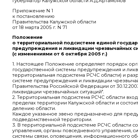
Губернатор Калужской области А.Д.Артамонов
Приложение N 1
к постановлению
Правительства Калужской области
от 18 марта 2005 г. N 71
Положение
о территориальной подсистеме единой госуда
предупреждения и ликвидации чрезвычайных с
(с изменениями от 6 октября 2005 г.)
1. Настоящее Положение определяет порядок ор
государственной системы предупреждения и ликви
территориальная подсистема РСЧС области) и раз
системе предупреждения и ликвидации чрезвычай
Правительства Российской Федерации от 30.12.20
ликвидации чрезвычайных ситуаций".
2. Территориальная подсистема РСЧС области вход
пределах территории Калужской области и состои
делению области.
Каждое указанное звено предназначено для пред
подведомственной территории.
3. В территориальной подсистеме РСЧС области 
управления, органы повседневного управления, с
системы связи, оповещения, информационного об