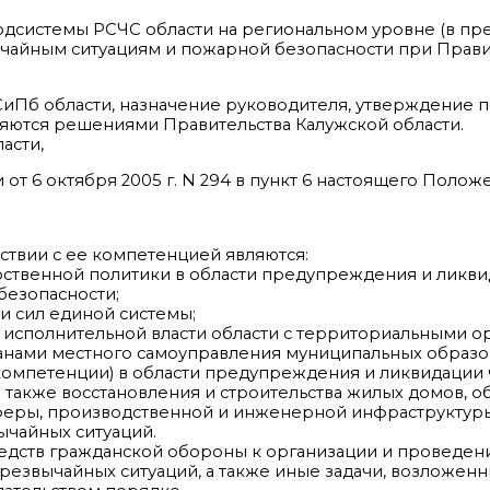
дсистемы РСЧС области на региональном уровне (в пр
ычайным ситуациям и пожарной безопасности при Прави
СиПб области, назначение руководителя, утверждение 
яются решениями Правительства Калужской области.
асти,
от 6 октября 2005 г. N 294 в пункт 6 настоящего Поло
тствии с ее компетенцией являются:
рственной политики в области предупреждения и ликв
безопасности;
и сил единой системы;
в исполнительной власти области с территориальными о
ганами местного самоуправления муниципальных образо
 компетенции) в области предупреждения и ликвидации
 также восстановления и строительства жилых домов, о
феры, производственной и инженерной инфраструктуры
ычайных ситуаций.
редств гражданской обороны к организации и проведе
звычайных ситуаций, а также иные задачи, возложенн