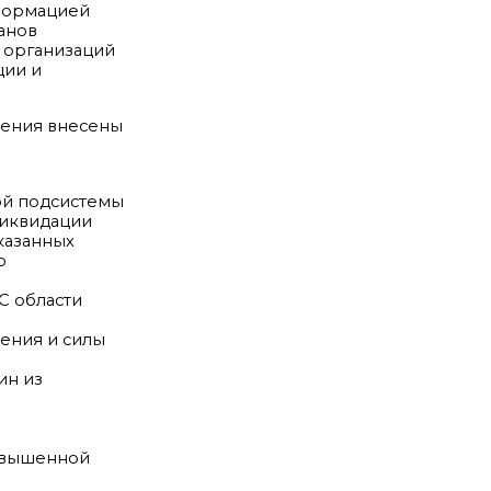
нформацией
анов
и организаций
ции и
ожения внесены
ой подсистемы
ликвидации
казанных
о
С области
ления и силы
ин из
повышенной