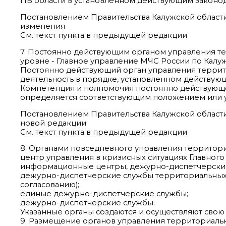
ПБ области в установленном действующим законод
Постановлением Правительства Калужской области 
изменения
См. текст пункта в предыдущей редакции
7. Постоянно действующим органом управления т
уровне - Главное управление МЧС России по Калуж
Постоянно действующий орган управления террит
деятельность в порядке, установленном действую
Компетенция и полномочия постоянно действующе
определяется соответствующим положением или ус
Постановлением Правительства Калужской области 
новой редакции
См. текст пункта в предыдущей редакции
8. Органами повседневного управления территори
центр управления в кризисных ситуациях Главного
информационные центры, дежурно-диспетчерские 
дежурно-диспетчерские службы территориальных 
согласованию);
единые дежурно-диспетчерские службы;
дежурно-диспетчерские службы.
Указанные органы создаются и осуществляют свою 
9. Размещение органов управления территориальн