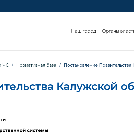
Наш город
Органы власт
и ЧС
/
Нормативная база
/
Постановление Правительства Ка
тельства Калужской обл
сти
рственной системы