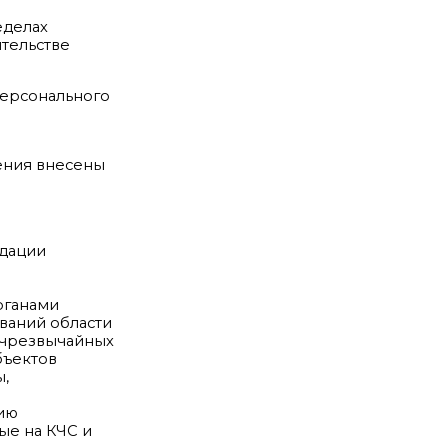
еделах
тельстве
персонального
жения внесены
идации
рганами
ваний области
 чрезвычайных
бъектов
,
нию
ые на КЧС и