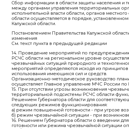
Сбор информации в области защиты населения и 
между органами управления территориальных орг
исполнительной власти области, органов местног
области осуществляется в порядке, установленн
Калужской области.
Постановлением Правительства Калужской области 
изменения
См. текст пункта в предыдущей редакции
14. Проведение мероприятий по предупреждению
РСЧС области на региональном уровне осуществля
чрезвычайных ситуаций природного и техногенног
мероприятий определяются исходя из принципов
использования имеющихся сил и средств.
Организационно-методическое руководство план
осуществляет Главное управление МЧС России по К
15. При отсутствии угрозы возникновения чрезвыч
территориальной подсистемы РСЧС области функ
Решением Губернатора области для соответствующ
следующих режимов функционирования:
а) режим повышенной готовности - при угрозе во
б) режим чрезвычайной ситуации - при возникнов
16. Решением Губернатора области о введении дл
готовности или режима чрезвычайной ситуации о