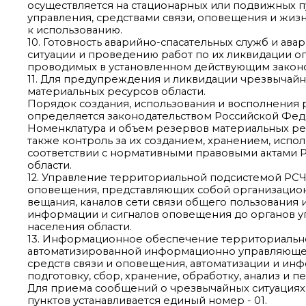
осуществляется на стационарных или подвижных п
управления, средствами связи, оповещения и жиз
к использованию.
10. Готовность аварийно-спасательных служб и а
ситуации и проведению работ по их ликвидации оп
проводимых в установленном действующим законо
11. Для предупреждения и ликвидации чрезвычайн
материальных ресурсов области.
Порядок создания, использования и восполнения 
определяется законодательством Российской Феде
Номенклатура и объем резервов материальных ре
также контроль за их созданием, хранением, исп
соответствии с нормативными правовыми актами
области.
12. Управление территориальной подсистемой РСЧС
оповещения, представляющих собой организационн
вещания, каналов сети связи общего пользования
информации и сигналов оповещения до органов у
населения области.
13. Информационное обеспечение территориально
автоматизированной информационно управляющей 
средств связи и оповещения, автоматизации и и
подготовку, сбор, хранение, обработку, анализ и 
Для приема сообщений о чрезвычайных ситуациях,
пунктов устанавливается единый номер - 01.