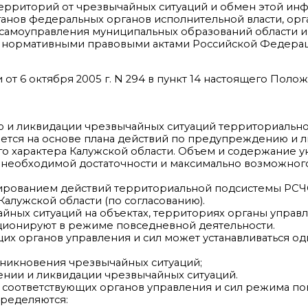
территорий от чрезвычайных ситуаций и обмен этой и
анов федеральных органов исполнительной власти, орг
о самоуправления муниципальных образований области 
ом нормативными правовыми актами Российской Федера
от 6 октября 2005 г. N 294 в пункт 14 настоящего Пол
 и ликвидации чрезвычайных ситуаций территориальн
ется на основе плана действий по предупреждению и 
о характера Калужской области. Объем и содержание у
 необходимой достаточности и максимально возможног
ированием действий территориальной подсистемы РСЧ
алужской области (по согласованию).
айных ситуаций на объектах, территориях органы управ
ционируют в режиме повседневной деятельности.
их органов управления и сил может устанавливаться од
зникновения чрезвычайных ситуаций;
ении и ликвидации чрезвычайных ситуаций.
я соответствующих органов управления и сил режима 
пределяются: