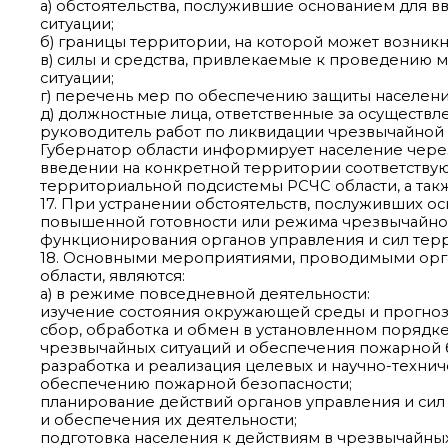
а) обстоятельства, послужившие основанием для
ситуации;
б) границы территории, на которой может возникн
в) силы и средства, привлекаемые к проведению
ситуации;
г) перечень мер по обеспечению защиты населени
д) должностные лица, ответственные за осущест
руководитель работ по ликвидации чрезвычайной 
Губернатор области информирует население через
введении на конкретной территории соответству
территориальной подсистемы РСЧС области, а так
17. При устранении обстоятельств, послуживших 
повышенной готовности или режима чрезвычайной
функционирования органов управления и сил тер
18. Основными мероприятиями, проводимыми орг
области, являются:
а) в режиме повседневной деятельности:
изучение состояния окружающей среды и прогноз
сбор, обработка и обмен в установленном порядк
чрезвычайных ситуаций и обеспечения пожарной 
разработка и реализация целевых и научно-техн
обеспечению пожарной безопасности;
планирование действий органов управления и сил
и обеспечения их деятельности;
подготовка населения к действиям в чрезвычайных