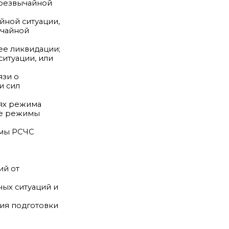
чрезвычайной
йной ситуации,
ычайной
ее ликвидации;
итуации, или
язи о
и сил
иях режима
ые режимы
емы РСЧС
ий от
ых ситуаций и
ия подготовки