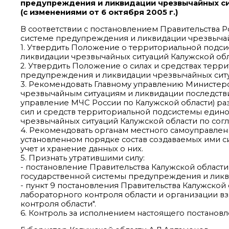
предупреждения и ликвидации чрезвычайных си
(с изменениями от 6 октября 2005 г.)
В соответствии с постановлением Правительства Р
системе предупреждения и ликвидации чрезвычайн
1. Утвердить Положение о территориальной подс
ликвидации чрезвычайных ситуаций Калужской обл
2. Утвердить Положение о силах и средствах тер
предупреждения и ликвидации чрезвычайных ситуа
3. Рекомендовать Главному управлению Министер
чрезвычайным ситуациям и ликвидации последствий
управление МЧС России по Калужской области) раз
сил и средств территориальной подсистемы един
чрезвычайных ситуаций Калужской области по сог
4. Рекомендовать органам местного самоуправлен
установленном порядке состав создаваемых ими с
учет и хранение данных о них.
5. Признать утратившими силу:
- постановление Правительства Калужской области
государственной системы предупреждения и ликви
- пункт 9 постановления Правительства Калужской 
лабораторного контроля области и организации 
контроля области".
6. Контроль за исполнением настоящего постановл