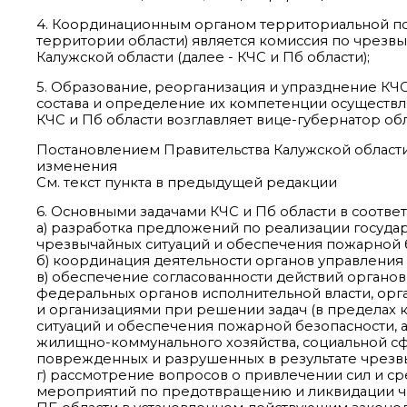
4. Координационным органом территориальной по
территории области) является комиссия по чрезв
Калужской области (далее - КЧС и Пб области);
5. Образование, реорганизация и упразднение КЧ
состава и определение их компетенции осуществл
КЧС и Пб области возглавляет вице-губернатор обл
Постановлением Правительства Калужской области 
изменения
См. текст пункта в предыдущей редакции
6. Основными задачами КЧС и Пб области в соотве
а) разработка предложений по реализации госуда
чрезвычайных ситуаций и обеспечения пожарной 
б) координация деятельности органов управления 
в) обеспечение согласованности действий органо
федеральных органов исполнительной власти, ор
и организациями при решении задач (в пределах
ситуаций и обеспечения пожарной безопасности, а
жилищно-коммунального хозяйства, социальной с
поврежденных и разрушенных в результате чрезв
г) рассмотрение вопросов о привлечении сил и с
мероприятий по предотвращению и ликвидации чре