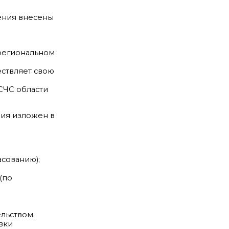
жения внесены
региональном
ствляет свою
СЧС области
ния изложен в
асованию);
(по
льством.
вки