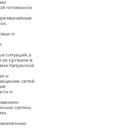
ами
ой готовности
 чрезвычайные
ок,
овых и
и
 ситуаций, а
 их органом в
ами Калужской
зи и
вещения, сетей
ние
сти и
ованием
ских систем,
ми,
 населенных