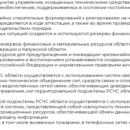
унктах управления, оснащенных техническими средств
необеспечения, поддерживаемых в состоянии постоянн
варийно-спасательных формирований к реагированию на
ределяется в ходе аттестации, а также во время провер
дательством порядке.
ых ситуаций создаются и используются резервы финанс
резервов, финансовых и материальных ресурсов област
рации и Калужской области.
сурсов для предупреждения и ликвидации чрезвычайных
ользованием и восполнением устанавливаются создающим
 Российской Федерации и нормативными правовыми акт
 области осуществляется с использованием систем свя
о-техническое объединение сил, средств связи и опо
 и ведомственных сетей связи, обеспечивающих доведе
правления, сил территориальной подсистемы РСЧС обла
й подсистемы РСЧС области осуществляется с использ
системы, представляющей собой совокупность техниче
нформационных ресурсов, обеспечивающей обмен данны
передачу информации.
 в том числе вызванных пожарами, в телефонных сетях