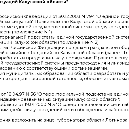
туаций Калужской области"
оссийской Федерации от 30.12.2003 N 794 "О единой го
ых ситуаций" Правительство Калужской области постан
истеме единой государственной системы предупрежден
асти (приложение N 1).
риториальной подсистемы единой государственной сист
ций Калужской области (приложение N 2).
ства Российской Федерации по делам гражданской обо
 стихийных бедствий по Калужской области (далее - Г
работать и представить на утверждение Правительству 
ой государственной системы предупреждения и ликвид
ласованию с соответствующими организациями.
ия муниципальных образований области разработать и у
ил и средств постоянной готовности, обеспечить автом
 от 18.04.97 N 36 "О территориальной подсистеме едино
дации чрезвычайных ситуаций Калужской области";
области от 19.01.2000 N 5 "О совершенствовании сети н
взаимодействия учреждений сети наблюдения и лаборат
ения возложить на вице-губернатора области Логинова 