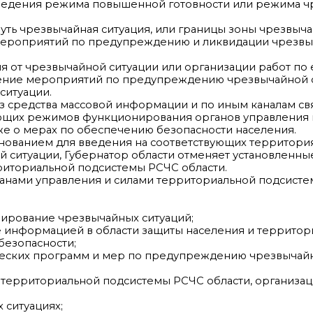
 введения режима повышенной готовности или режима 
уть чрезвычайная ситуация, или границы зоны чрезвыча
 мероприятий по предупреждению и ликвидации чрезв
я от чрезвычайной ситуации или организации работ по 
вление мероприятий по предупреждению чрезвычайной с
ситуации.
 средства массовой информации и по иным каналам св
ющих режимов функционирования органов управления 
же о мерах по обеспечению безопасности населения.
основанием для введения на соответствующих территор
 ситуации, Губернатор области отменяет установленн
риториальной подсистемы РСЧС области.
анами управления и силами территориальной подсист
ирование чрезвычайных ситуаций;
е информацией в области защиты населения и территор
безопасности;
ических программ и мер по предупреждению чрезвычайн
 территориальной подсистемы РСЧС области, организац
 ситуациях;