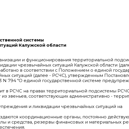
рственной системы
итуаций Калужской области
ганизации и функционирования территориальной подс
дации чрезвычайных ситуаций Калужской области (дале
работано в соответствии с Положением о единой госуд
ных ситуаций (далее - РСЧС), утвержденным Постанов
03 N 794 "О единой государственной системе предупре
ит в РСЧС на правах территориальной подсистемы РСЧС,
т из звеньев, соответствующих административно - терр
упреждения и ликвидации чрезвычайных ситуаций на
создаются координационные органы, постоянно действу
илы и средства, резервы финансовых и материальных ре
еспечения.