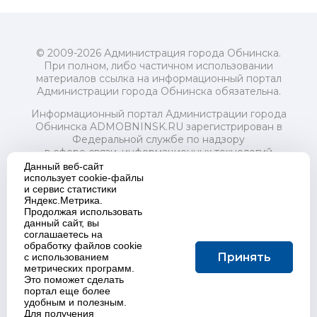
© 2009-2026 Администрация города Обнинска.
При полном, либо частичном использовании
материалов ссылка на информационный портал
Администрации города Обнинска обязательна.
Информационный портал Администрации города
Обнинска ADMOBNINSK.RU зарегистрирован в
Федеральной службе по надзору
в сфере связи, информационных технологий
и массовых коммуникаций (Роскомнадзор) 24 июля
Данный веб-сайт
2018 года.
использует cookie-файлы
и сервис статистики
Свидетельство о регистрации Эл № ФС77-73321
Яндекс.Метрика.
Продолжая использовать
Учредитель: Администрация (исполнительно-
данный сайт, вы
распорядительный орган) городского округа "Город
соглашаетесь на
Обнинск". Главный редактор: Байкова Е.А.
обработку файлов cookie
Адрес электронной почты Редакции:
Принять
с использованием
redactor@admobninsk.ru
метрических программ.
Телефон Редакции: +7 (484) 395-85-85
Это поможет сделать
Настоящий ресурс содержит материалы 18+
портал еще более
Политика в отношении обработки персональных
удобным и полезным.
Для получения
данных