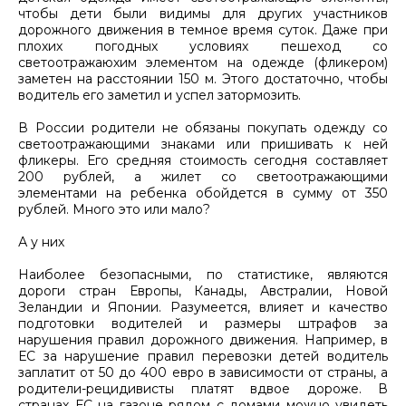
чтобы дети были видимы для других участников
дорожного движения в темное время суток. Даже при
плохих погодных условиях пешеход со
светоотражаюхим элементом на одежде (фликером)
заметен на расстоянии 150 м. Этого достаточно, чтобы
водитель его заметил и успел затормозить.
В России родители не обязаны покупать одежду со
светоотражающими знаками или пришивать к ней
фликеры. Его средняя стоимость сегодня составляет
200 рублей, а жилет со светоотражающими
элементами на ребенка обойдется в сумму от 350
рублей. Много это или мало?
А у них
Наиболее безопасными, по статистике, являются
дороги стран Европы, Канады, Австралии, Новой
Зеландии и Японии. Разумеется, влияет и качество
подготовки водителей и размеры штрафов за
нарушения правил дорожного движения. Например, в
ЕС за нарушение правил перевозки детей водитель
заплатит от 50 до 400 евро в зависимости от страны, а
родители-рецидивисты платят вдвое дороже. В
странах ЕС на газоне рядом с домами можно увидеть