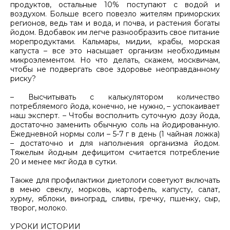
продуктов, остальные 10% поступают с водой и
воздухом. Больше всего повезло жителям приморских
регионов, ведь там и вода, и почва, и растения богаты
йодом. Вдобавок им легче разнообразить свое питание
морепродуктами. Кальмары, мидии, крабы, морская
капуста – все это насыщает организм необходимым
микроэлементом. Но что делать, скажем, москвичам,
чтобы не подвергать свое здоровье неоправданному
риску?
– Высчитывать с калькулятором количество
потребляемого йода, конечно, не нужно, – успокаивает
наш эксперт. – Чтобы восполнить суточную дозу йода,
достаточно заменить обычную соль на йодированную.
Ежедневной нормы соли – 5-7 г в день (1 чайная ложка)
– достаточно и для наполнения организма йодом.
Тяжелым йодным дефицитом считается потребление
20 и менее мкг йода в сутки.
Также для профилактики диетологи советуют включать
в меню свеклу, морковь, картофель, капусту, салат,
хурму, яблоки, виноград, сливы, гречку, пшенку, сыр,
творог, молоко.
УРОКИ ИСТОРИИ