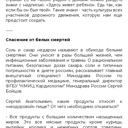
знаки с надписью: «Здесь живет ребенок. Едь так, как
если бы он был твой». Такие знаки - часть культуры всех
участников дорожного движения, которую нам еще
предстоит создать.
-----
Спасение от белых смертей
Соль и сахар недаром называют в обиходе белыми
смертями. Они уносят в разы большей жизней, чем
инфекционные заболевания и травмы. О рациональном
питании, безопасных дозах сахара, соли и типичных
погрешностях в диете россиян, рассказывает главный
внештатный специалист Минздрава России по
профилактической медицине, генеральный директор
ФГБУ "НМИЦ Кардиологии" Минздрава России Сергей
Бойцов.
Cергей Анатольевич, какие продукты относят к
«нездоровой» пище? От чего необходимо отказаться?
- Все продукты с большим количеством насыщенных
жиров. Это все мясные продукты кроме курицы,
индейки, кролика и нежирных сортов говядины.