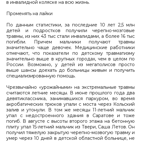
в инвалидной коляске на всю жизнь.
Променять на лайки
По данным статистики, за последние 10 лет 2,5 млн
детей и подростков получили черепно-мозговые
травмы, из них 43 тыс стали инвалидами, а более 16 тыс
погибли. Причем мальчики получают травмы
значительно чаще девочек. Медицинские работники
отмечают, что показатели по детскому травматизму
значительно выше в крупных городах, чем в целом по
России. Возможно, у детей из мегаполисов просто
выше шансы доехать до больницы живым и получить
специализированную помощь.
Чрезвычайно «урожайными» на экстремальные травмы
считаются летние месяцы. В июне прошлого года два
девятиклассника, занимавшихся паркуром, во время
акробатических трюков упали с моста через Кольский
залив и утонули. В том же месяцы 11-летний мальчик
упал с недостроенного здания в Саратове и тоже
погиб. В августе с высоты второго этажа на бетонную
плиту упал 15-летний мальчик из Твери, Саша Летов. Он
получил тяжелую закрытую черепно-мозвогую травму и
умер через 10 дней в детской областной больнице, не