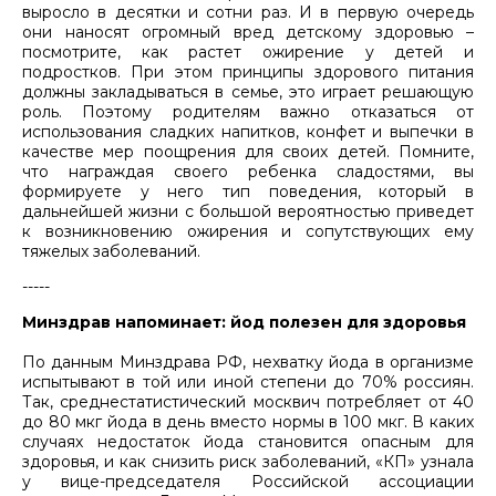
выросло в десятки и сотни раз. И в первую очередь
они наносят огромный вред детскому здоровью –
посмотрите, как растет ожирение у детей и
подростков. При этом принципы здорового питания
должны закладываться в семье, это играет решающую
роль. Поэтому родителям важно отказаться от
использования сладких напитков, конфет и выпечки в
качестве мер поощрения для своих детей. Помните,
что награждая своего ребенка сладостями, вы
формируете у него тип поведения, который в
дальнейшей жизни с большой вероятностью приведет
к возникновению ожирения и сопутствующих ему
тяжелых заболеваний.
-----
Минздрав напоминает: йод полезен для здоровья
По данным Минздрава РФ, нехватку йода в организме
испытывают в той или иной степени до 70% россиян.
Так, среднестатистический москвич потребляет от 40
до 80 мкг йода в день вместо нормы в 100 мкг. В каких
случаях недостаток йода становится опасным для
здоровья, и как снизить риск заболеваний, «КП» узнала
у вице-председателя Российской ассоциации