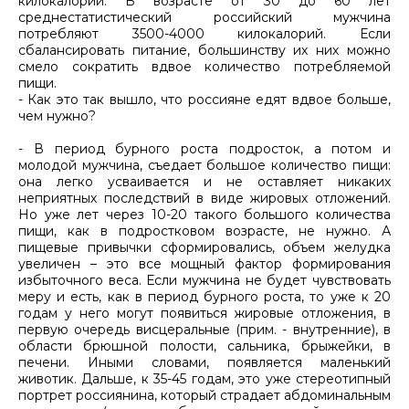
килокалорий. В возрасте от 30 до 60 лет
среднестатистический российский мужчина
потребляют 3500-4000 килокалорий. Если
сбалансировать питание, большинству их них можно
смело сократить вдвое количество потребляемой
пищи.
- Как это так вышло, что россияне едят вдвое больше,
чем нужно?
- В период бурного роста подросток, а потом и
молодой мужчина, съедает большое количество пищи:
она легко усваивается и не оставляет никаких
неприятных последствий в виде жировых отложений.
Но уже лет через 10-20 такого большого количества
пищи, как в подростковом возрасте, не нужно. А
пищевые привычки сформировались, объем желудка
увеличен – это все мощный фактор формирования
избыточного веса. Если мужчина не будет чувствовать
меру и есть, как в период бурного роста, то уже к 20
годам у него могут появиться жировые отложения, в
первую очередь висцеральные (прим. - внутренние), в
области брюшной полости, сальника, брыжейки, в
печени. Иными словами, появляется маленький
животик. Дальше, к 35-45 годам, это уже стереотипный
портрет россиянина, который страдает абдоминальным