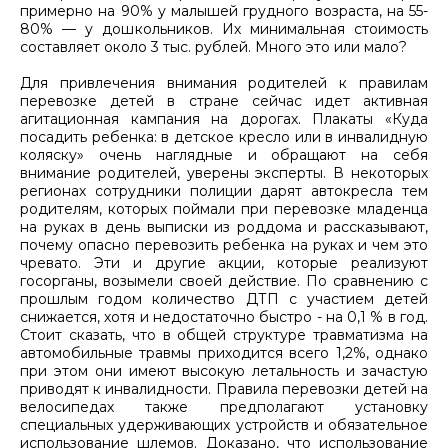
примерно на 90% у малышей грудного возраста, на 55-
80% — у дошкольников. Их минимальная стоимость
составляет около 3 тыс. рублей. Много это или мало?
Для привлечения внимания родителей к правилам
перевозке детей в стране сейчас идет активная
агитационная кампания на дорогах. Плакаты «Куда
посадить ребенка: в детское кресло или в инвалидную
коляску» очень наглядные и обращают на себя
внимание родителей, уверены эксперты. В некоторых
регионах сотрудники полиции дарят автокресла тем
родителям, которых поймали при перевозке младенца
на руках в день выписки из роддома и рассказывают,
почему опасно перевозить ребенка на руках и чем это
чревато. Эти и другие акции, которые реализуют
госорганы, возымели своей действие. По сравнению с
прошлым годом количество ДТП с участием детей
снижается, хотя и недостаточно быстро - на 0,1 % в год.
Стоит сказать, что в общей структуре травматизма на
автомобильные травмы приходится всего 1,2%, однако
при этом они имеют высокую летальность и зачастую
приводят к инвалидности. Правила перевозки детей на
велосипедах также предполагают установку
специальных удерживающих устройств и обязательное
использование шлемов. Доказано, что использование