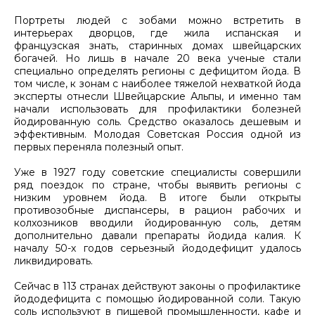
Портреты людей с зобами можно встретить в
интерьерах дворцов, где жила испанская и
французская знать, старинных домах швейцарских
богачей. Но лишь в начале 20 века ученые стали
специально определять регионы с дефицитом йода. В
том числе, к зонам с наиболее тяжелой нехваткой йода
эксперты отнесли Швейцарские Альпы, и именно там
начали использовать для профилактики болезней
йодированную соль. Средство оказалось дешевым и
эффективным. Молодая Советская Россия одной из
первых переняла полезный опыт.
Уже в 1927 году советские специалисты совершили
ряд поездок по стране, чтобы выявить регионы с
низким уровнем йода. В итоге были открыты
противозобные диспансеры, в рацион рабочих и
колхозников вводили йодированную соль, детям
дополнительно давали препараты йодида калия. К
началу 50-х годов серьезный йододефицит удалось
ликвидировать.
Сейчас в 113 странах действуют законы о профилактике
йододефицита с помощью йодированной соли. Такую
соль используют в пищевой промышленности, кафе и