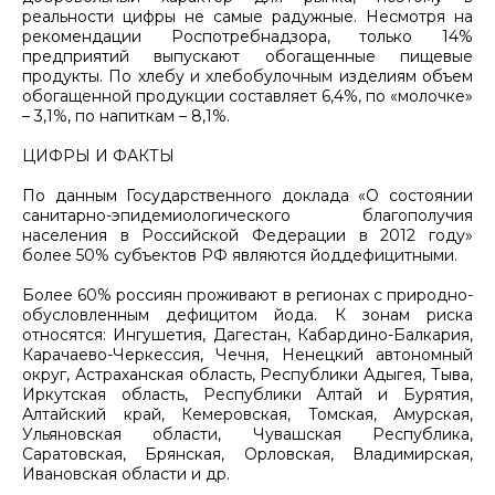
реальности цифры не самые радужные. Несмотря на
рекомендации Роспотребнадзора, только 14%
предприятий выпускают обогащенные пищевые
продукты. По хлебу и хлебобулочным изделиям объем
обогащенной продукции составляет 6,4%, по «молочке»
– 3,1%, по напиткам – 8,1%.
ЦИФРЫ И ФАКТЫ
По данным Государственного доклада «О состоянии
санитарно-эпидемиологического благополучия
населения в Российской Федерации в 2012 году»
более 50% субъектов РФ являются йоддефицитными.
Более 60% россиян проживают в регионах с природно-
обусловленным дефицитом йода. К зонам риска
относятся: Ингушетия, Дагестан, Кабардино-Балкария,
Карачаево-Черкессия, Чечня, Ненецкий автономный
округ, Астраханская область, Республики Адыгея, Тыва,
Иркутская область, Республики Алтай и Бурятия,
Алтайский край, Кемеровская, Томская, Амурская,
Ульяновская области, Чувашская Республика,
Саратовская, Брянская, Орловская, Владимирская,
Ивановская области и др.