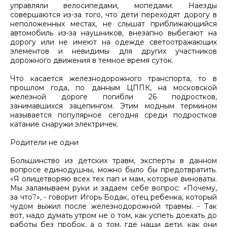
управляли велосипедами, мопедами. Наезды
совершаются из-за того, что дети переходят дорогу в
неположенных местах, не слышат приближающийся
автомобиль из-за наушников, внезапно выбегают на
дорогу или не имеют на одежде светоотражающих
элементов и невидимы для других участников
дорожного движения в темное время суток.
Что касается железнодорожного транспорта, то в
прошлом года, по данным ЦППК, на московской
железной дороге погибли 26 подростков,
занимавшихся зацепингом. Этим модным термином
называется популярное сегодня среди подростков
катание снаружи электричек.
Родители не одни
Большинство из детских травм, эксперты в данном
вопросе единодушны, можно было бы предотвратить.
«Я олицетворяю всех тех пап и мам, которые виноваты.
Мы заламываем руки и задаем себе вопрос: «Почему,
за что?», - говорит Игорь Бодак, отец ребенка, который
чудом выжил после железнодорожной травмы. - Так
вот, надо думать утром не о том, как успеть доехать до
работы без пробок, а о том, где наши дети, как они