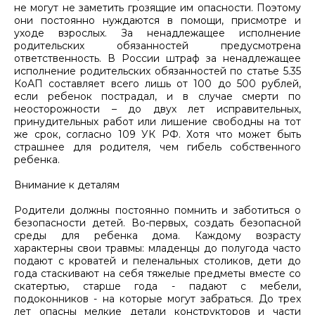
не могут не заметить грозящие им опасности. Поэтому
они постоянно нуждаются в помощи, присмотре и
уходе взрослых. За ненадлежащее исполнение
родительских обязанностей предусмотрена
ответственность. В России штраф за ненадлежащее
исполнение родительских обязанностей по статье 5.35
КоАП составляет всего лишь от 100 до 500 рублей,
если ребенок пострадал, и в случае смерти по
неосторожности – до двух лет исправительных,
принудительных работ или лишение свободны на тот
же срок, согласно 109 УК РФ. Хотя что может быть
страшнее для родителя, чем гибель собственного
ребенка.
Внимание к деталям
Родители должны постоянно помнить и заботиться о
безопасности детей. Во-первых, создать безопасной
среды для ребенка дома. Каждому возрасту
характерны свои травмы: младенцы до полугода часто
подают с кроватей и пеленальных столиков, дети до
года стаскивают на себя тяжелые предметы вместе со
скатертью, старше года - падают с мебели,
подоконников - на которые могут забраться. До трех
лет опасны мелкие детали конструкторов и части