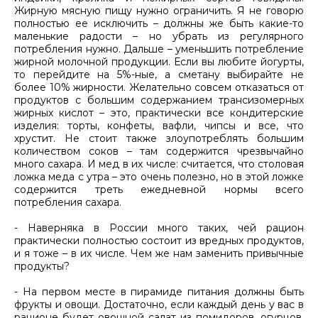
Жирную мясную пищу нужно ограничить. Я не говорю
полностью ее исключить – должны же быть какие-то
маленькие радости – но убрать из регулярного
потребления нужно. Дальше – уменьшить потребление
жирной молочной продукции. Если вы любите йогурты,
то перейдите на 5%-ные, а сметану выбирайте не
более 10% жирности. Желательно совсем отказаться от
продуктов с большим содержанием трансизомерных
жирных кислот – это, практически все кондитерские
изделия: торты, конфеты, вафли, чипсы и все, что
хрустит. Не стоит также злоупотреблять большим
количеством соков – там содержится чрезвычайно
много сахара. И мед в их числе: считается, что столовая
ложка меда с утра – это очень полезно, но в этой ложке
содержится треть ежедневной нормы всего
потребления сахара.
- Наверняка в России много таких, чей рацион
практически полностью состоит из вредных продуктов,
и я тоже – в их числе. Чем же нам заменить привычные
продукты?
- На первом месте в пирамиде питания должны быть
фрукты и овощи. Достаточно, если каждый день у вас в
рационе будет овощной салат из помидоров, огурцов,