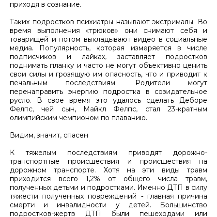
приходя в сознание.
Таких подростков психиатры называют экстрималы. Во
время выполнения «трюков» они снимают себя и
товарищей и потом выкладывают видео в социальные
медиа. Популярность, которая измеряется в числе
подписчиков и лайках, заставляет подростков
поднимать планку и часто не могут объективно ценить
свои силы и грозящую им опасность, что и приводит к
печальным последствиям. Родители могут
перенаправить энергию подростка в созидательное
русло. В свое время это удалось сделать Деборе
Фелпс, чей сын, Майкл Фелпс, стал 23-кратным
олимпийским чемпионом по плаванию.
Видим, значит, спасен
К тяжелым последствиям приводят дорожно-
транспортные происшествия и происшествия на
дорожном транспорте. Хотя на эти виды травм
приходится всего 1,2% от общего числа травм,
полученных детьми и подростками. Именно ДТП в силу
тяжести полученных повреждений - главная причина
смерти и инвалидности у детей. Большинство
подростков-жертв ДТП были пешеходами или