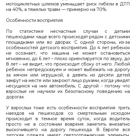
мотоциклетных шлемов уменьшает риск гибели в ДТП
на 40%, а тяжелых травм — примерно на 70%.
Особенности восприятия
По статистике несчастные случаи с детьми
пешеходами чаще всего происходят рядом с детскими
площадками или во дворах. С одной стороны, из-за
особенностей детского восприятия. До 4 лет ребенок
не осознает, что машина не может остановиться
мгновенно, до 6 лет – плохо ориентируется по звуку, до
8 лет – не видит, что происходит сбоку от него. Любой
ребенок непредсказуем и может выбежать на дорогу
за мячом или игрушкой, а девять из десяти детей
замрут на месте или закроют лицо руками, когда увидят
несущихся на них автомобиль. С другой - потому что
взрослые не научили их безопасному поведению на
дорогах.
У взрослых тоже есть особенности восприятия: треть
наездов на пешеходов со смертельным исходом
происходит в темное время суток, когда водитель
просто не в состоянии вовремя заметить внезапно
выскочившего на дорогу пешехода. В Европе вся
детская одежда имеет светоотражающие элементы,