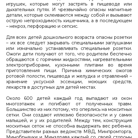
игрушек, которые могут застрять в пищеводе или
дыхательных путях. И чрезвычайно опасны магнитные
детали, которые склеиваются между собой и вызывают
острую непроходимость кишечника, а в последующем
– некроз, перфорацию и сепсис.
Для всех детей дошкольного возраста опасны розетки
– их все следует закрывать специальными заглушками
или изначально устанавливать специальные розетки.
Ожоги дети получают от того, что родители беспечно
обращаются с горячими жидкостями, нагревательными
электроприборами, кухонными плитами во время
приготовления пищи. Причина химических ожогов
ротовой полости, пищевода и желудка и отравлений –
хранение уксусной эссенции, моющих средств,
лекарств в доступных для детей местах.
Около 600 детей каждый год выпадают из окон
многоэтажек и погибают от полученных травм.
Большинство из них потому, что оперлись на мокситных
сетки. Они создают иллюзию безопасности и у самих
малышей, и у их родителей. Между тем, конструкция
москитных сеток не способна выдержать вес ребенка.
Представители разных ведомств МВД, Минпромторга,
Минобрнауки и Минздрава каждый со своей стороны