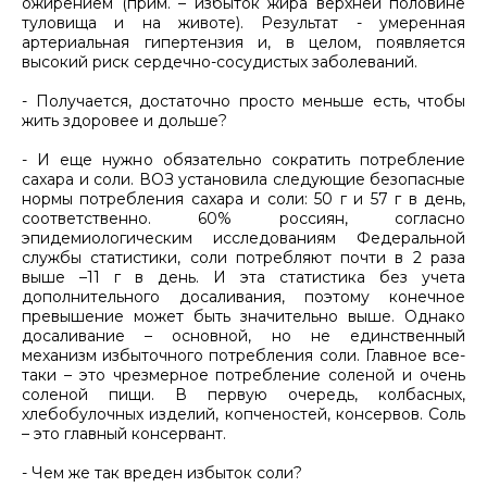
ожирением (прим. – избыток жира верхней половине
туловища и на животе). Результат - умеренная
артериальная гипертензия и, в целом, появляется
высокий риск сердечно-сосудистых заболеваний.
- Получается, достаточно просто меньше есть, чтобы
жить здоровее и дольше?
- И еще нужно обязательно сократить потребление
сахара и соли. ВОЗ установила следующие безопасные
нормы потребления сахара и соли: 50 г и 57 г в день,
соответственно. 60% россиян, согласно
эпидемиологическим исследованиям Федеральной
службы статистики, соли потребляют почти в 2 раза
выше –11 г в день. И эта статистика без учета
дополнительного досаливания, поэтому конечное
превышение может быть значительно выше. Однако
досаливание – основной, но не единственный
механизм избыточного потребления соли. Главное все-
таки – это чрезмерное потребление соленой и очень
соленой пищи. В первую очередь, колбасных,
хлебобулочных изделий, копченостей, консервов. Соль
– это главный консервант.
- Чем же так вреден избыток соли?