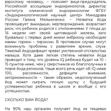
взрослому человеку, – поясняет вице-председатель
Российской ассоциации эндокринологов, директор
института клинической эндокринологии ФГБУ
«Эндокринологический научный центр» Минздрава
России Галина Мельниченко. – Нехватка йода
провоцирует выкидыши, мертворождения, возрастает
риск, что ребенок родится с отклонениями. У плода до
16 недели нет своей щитовидной железы, зато
буквально с первых дней жизни эмбриону необходим
мамин гормон – тирoксин. В противном случае могут
возникнуть проблемы с развитием зрения, слуха.
Тяжелый йододефицит чреват умственной отсталостью
малыша. Хотя даже легкая степень нехватки йода
приводит к тому, что уровень IQ ребенка будет на 10 -
15 пунктов ниже, чем у сверстников из благополучных в
плане йода регионов. Чаще всего речь идет об IQ ниже
100, рассеянности, дефиците внимания,
заторможенности – таким образом, недополученный
йод может сыграть плохую шутку с будущей
успеваемостью ребенка в школе и вообще с его
успешностью.
СКОЛЬКО ВАМ ЙОДА?
На 90% наш организм получает йод из пищевых