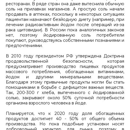
ресторанах. В ряде стран она даже вытеснила обычную
соль на прилавках магазинов. А простую соль начали
продавать в аптеках, поскольку в некоторых ситуациях
пациентам назначают безйодную диету (например, при
лечении радиоактивным йодом после операций из-за
рака щитовидки). В России пока аналогичных законов
нет, поэтому йодированную соль потребители
покупают, руководствуясь собственными познаниями и
предпочтениями.
В 2010 году президентом РФ утверждена Доктрина
продовольственной безопасности, которая
предусматривает производство пищевых продуктов
массового потребления, обогащенных витаминами,
йодом и другими минеральными веществами.
Благодаря этому привычные продукты могли бы стать
помощниками в борьбе с дефицитом важных веществ.
Так, 200-300 г хлеба, выпеченного с йодированной
солью, закрывают около 50% суточной потребности
организма взрослого человека в йоде.
Планируется, что к 2020 году доля обогащенных
продуктов достигнет 40 - 50% от общего объема
производства. Но пока подобные установки носят
добровольный характер для рынка, поэтому в