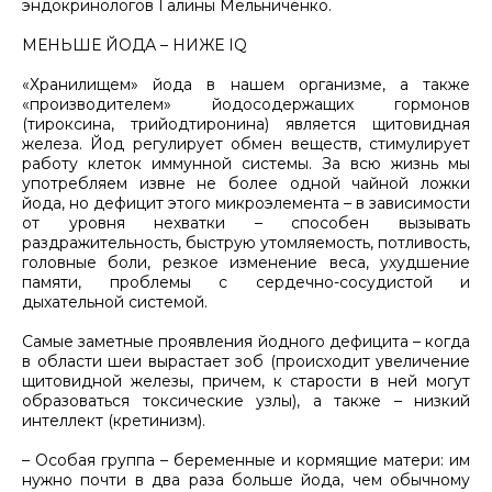
эндокринологов Галины Мельниченко.
МЕНЬШЕ ЙОДА – НИЖЕ IQ
«Хранилищем» йода в нашем организме, а также
«производителем» йодосодержащих гормонов
(тироксина, трийодтиронина) является щитовидная
железа. Йод регулирует обмен веществ, стимулирует
работу клеток иммунной системы. За всю жизнь мы
употребляем извне не более одной чайной ложки
йода, но дефицит этого микроэлемента – в зависимости
от уровня нехватки – способен вызывать
раздражительность, быструю утомляемость, потливость,
головные боли, резкое изменение веса, ухудшение
памяти, проблемы с сердечно-сосудистой и
дыхательной системой.
Самые заметные проявления йодного дефицита – когда
в области шеи вырастает зоб (происходит увеличение
щитовидной железы, причем, к старости в ней могут
образоваться токсические узлы), а также – низкий
интеллект (кретинизм).
– Особая группа – беременные и кормящие матери: им
нужно почти в два раза больше йода, чем обычному