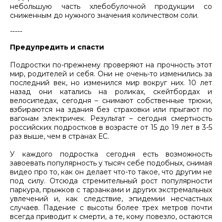
небольшую часть хлебобулочной продукции со
сниженным до нужного значения количеством соли.
-----
Предупредить и спасти
Подростки по-прежнему проверяют на прочность этот
мир, родителей и себя. Они не очень-то изменились за
последний век, но изменился мир вокруг них. 10 лет
назад они катались на роликах, скейтбордах и
велосипедах, сегодня – снимают собственные трюки,
взбираются на здания без страховки или прыгают по
вагонам электричек. Результат – сегодня смертность
российских подростков в возрасте от 15 до 19 лет в 3-5
раз выше, чем в странах ЕС.
У каждого подростка сегодня есть возможность
завоевать популярность у тысяч себе подобных, снимая
видео про то, как он делает что-то такое, что другим не
под силу. Отсюда стремительный рост популярности
паркура, прыжков с тарзанками и других экстремальных
увлечений и, как следствие, эпидемии несчастных
случаев. Падение с высоты более трех метров почти
всегда приводит к смерти, а те, кому повезло, остаются