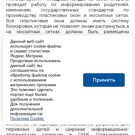
проводят работу по информированию родителей,
изменению государственных стандартов по
производству пластиковых окон и москитных сеток.
Все пластиковые окна должны иметь систему
блокировки, которая не позволит окнам распахнуться, а
на москитных сетках должны быть размещены
предупреждающие знаки: «Не прислоняться!». Однако
Данный веб-сайт
в любом случае ребенка нельзя оставлять одного в
использует cookie-файлы
комнате с раскрытыми окнами. Безопаснее ставить
и сервис статистики
рамы в режим проветривания, напоминают в
Яндекс.Метрика.
Минздраве.
Продолжая использовать
данный сайт, вы
Дети на дороге
соглашаетесь на
обработку файлов cookie
Принять
с использованием
Что касается дорожного травматизма, его на него
метрических программ.
приходится не более 1,2% от всех травм, однако это
Это поможет сделать
самые тяжелые повреждения, которые зачастую
портал еще более
приводят к глубокой инвалидности или смерти. Хотя
удобным и полезным.
Россия по этому показателю пока опережает развитые
Для получения
страны, частота случаев ДТП с участием детей
дополнительной
продолжает снижаться, Этому способствует обучение
информации см.
ПДД сызмальства, фликеры (светоотражающие
Политика Cookie.
элементы) на одежде, использование устройств для
перевозки детей и широкая информационно-
агитационная кампания в СМИ. Стимулировать