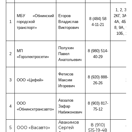
1, 2, 3, 
МБУ «Обнинский
Егоров
2КГ, 3АБЗ,
8 (484) 58
1
городской
Владислав
4А, 4Б, 5,
4-11-21
транспорт»
Викторович
8, 9А, 9Б,
10Б, 10В
Полухин
МП
8 (980) 514-
2
Павел
4
«Горэлектросети»
40-29
Анатольевич
Фетисов
8 (920) 888-
3
ООО «Цефей»
Максим
13
26-26
Игоревич
Авзалов
ООО
8 (903) 817-
4
Зафар
9
«Обнинсктрансавто»
75-12
Набижонович
Авакимов
8 (910)
5
ООО «Васавто»
Сергей
12
515-19-48