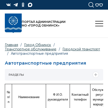
ПОРТАЛ АДМИНИСТРАЦИИ
МО «ГОРОД ОБНИНСК»
Главная
/
Город Обнинск
/
Транспортное обслуживание
/
Городской транспорт
/
Автотранспортные предприятия
Автотранспортные предприятия
РАЗДЕЛЫ
Обслужив
№
Ф.И.О.
Контактный
регуляр
п/
Наименование
руководителя
телефон
муниципа
п
маршрут