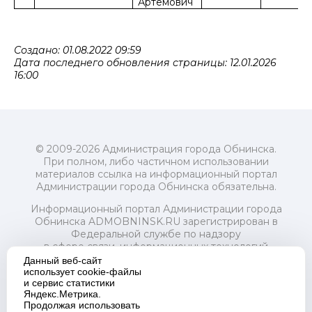
Артемович
Создано: 01.08.2022 09:59
Дата последнего обновления страницы: 12.01.2026
16:00
© 2009-2026 Администрация города Обнинска.
При полном, либо частичном использовании
материалов ссылка на информационный портал
Администрации города Обнинска обязательна.
Информационный портал Администрации города
Обнинска ADMOBNINSK.RU зарегистрирован в
Федеральной службе по надзору
в сфере связи, информационных технологий
и массовых коммуникаций (Роскомнадзор) 24 июля
Данный веб-сайт
2018 года.
использует cookie-файлы
и сервис статистики
Свидетельство о регистрации Эл № ФС77-73321
Яндекс.Метрика.
Продолжая использовать
Учредитель: Администрация (исполнительно-