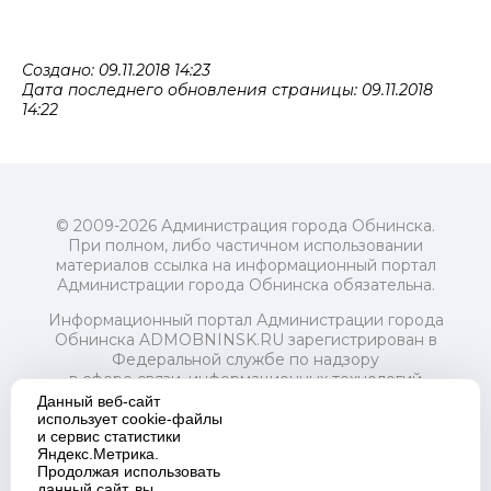
Создано: 09.11.2018 14:23
Дата последнего обновления страницы: 09.11.2018
14:22
© 2009-2026 Администрация города Обнинска.
При полном, либо частичном использовании
материалов ссылка на информационный портал
Администрации города Обнинска обязательна.
Информационный портал Администрации города
Обнинска ADMOBNINSK.RU зарегистрирован в
Федеральной службе по надзору
в сфере связи, информационных технологий
и массовых коммуникаций (Роскомнадзор) 24 июля
Данный веб-сайт
2018 года.
использует cookie-файлы
и сервис статистики
Свидетельство о регистрации Эл № ФС77-73321
Яндекс.Метрика.
Продолжая использовать
Учредитель: Администрация (исполнительно-
данный сайт, вы