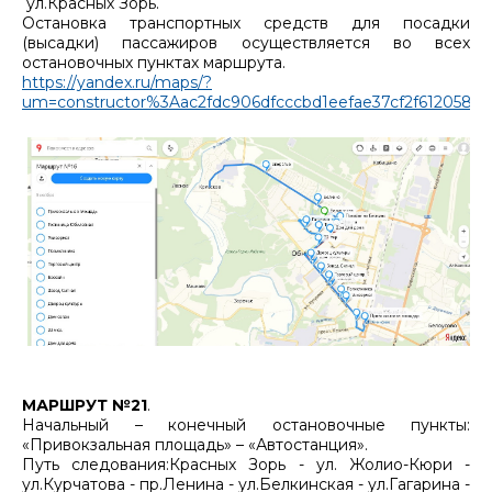
ул.Красных Зорь.
Остановка транспортных средств для посадки
(высадки) пассажиров осуществляется во всех
остановочных пунктах маршрута.
https://yandex.ru/maps/?
um=constructor%3Aac2fdc906dfcccbd1eefae37cf2f61205827e
МАРШРУТ №21
.
Начальный – конечный остановочные пункты:
«Привокзальная площадь» – «Автостанция».
Путь следования:Красных Зорь - ул. Жолио-Кюри -
ул.Курчатова - пр.Ленина - ул.Белкинская - ул.Гагарина -