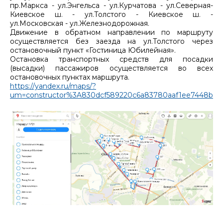
пр.Маркса - ул.Энгельса - ул.Курчатова - ул.Северная-
Киевское ш. - ул.Толстого - Киевское ш. -
ул.Московская - ул.Железнодорожная.
Движение в обратном направлении по маршруту
осуществляется без заезда на ул.Толстого через
остановочный пункт «Гостиница Юбилейная».
Остановка транспортных средств для посадки
(высадки) пассажиров осуществляется во всех
остановочных пунктах маршрута.
https://yandex.ru/maps/?
um=constructor%3A830dcf589220c6a83780aaf1ee7448bdc3