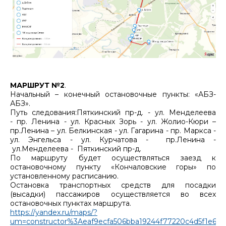
МАРШРУТ №2
.
Начальный – конечный остановочные пункты: «АБЗ-
АБЗ».
Путь следования:Пяткинский пр-д. - ул. Менделеева
- пр. Ленина - ул. Красных Зорь - ул. Жолио-Кюри –
пр.Ленина – ул. Белкинская - ул. Гагарина - пр. Маркса -
ул. Энгельса - ул. Курчатова - пр.Ленина -
ул.Менделеева - Пяткинский пр-д.
По маршруту будет осуществляться заезд к
остановочному пункту «Кончаловские горы» по
установленному расписанию.
Остановка транспортных средств для посадки
(высадки) пассажиров осуществляется во всех
остановочных пунктах маршрута.
https://yandex.ru/maps/?
um=constructor%3Aeaf9ecfa506bba19244f77220c4d5f1e692