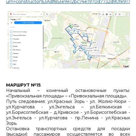
um=constructor%3Adf853e9e12bc74e1970d7732d90fe91750
МАРШРУТ №15
.
Начальный – конечный остановочные пункты:
«Привокзальная площадь» – «Привокзальная площадь».
Путь следования: ул.Красных Зорь - ул. Жолио-Кюри -
ул.Курчатова - ул.Энгельса – ул.Белкинская -
ул.Борисоглебская - д.Кривское - ул.Борисоглебская -
ул.Энгельса - ул.Курчатова - пр.Ленина - ул.Красных
Зорь.
Остановка транспортных средств для посадки
(высадки) пассажиров осуществляется во всех