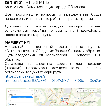
39 7-61-21
- МП «ОПАТП»;
39 6-21-20
- Администрация города Обнинска.
Все поступившие вопросы и предложения будут
направлены исполнителю работ для рассмотрения.
Детально со схемой каждого маршрута можно
ознакомиться перейдя по ссылке на Яндекс.Карты
после описания маршрута.
МАРШРУТ №1
.
Начальный – конечный остановочные пункты:
«Автостанция» - «100 здание Завода Сигнал» и обратно.
Путь следования: ул. Московская – Киевское ш. и
обратно.
Остановка транспортных средств для посадки
(высадки) пассажиров осуществляется во всех
остановочных пунктах маршрута.
https://yandex.ru/maps/?
um=constructor%3A7564dcf01a473f87ad26f06caab0c42a3b6