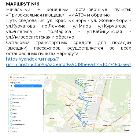
МАРШРУТ №6
.
Начальный – конечный остановочные пункты:
«Привокзальная площадь» – «ИАТЭ» и обратно.
Путь следования: ул. Красных Зорь - ул. Жолио-Кюри -
ул.Курчатова - пр.Ленина - ул.Мира - ул.Курчатова -
ул.Энгельса - пр.Маркса - ул.Кабицинская -
ул.Университетская и обратно.
Остановка транспортных средств для посадки
(высадки) пассажиров осуществляется во всех
остановочных пунктах маршрута.
https://yandex.ru/maps/?
um=constructor%3Aa08afdf6390f8be853f44102746d23ec0f1