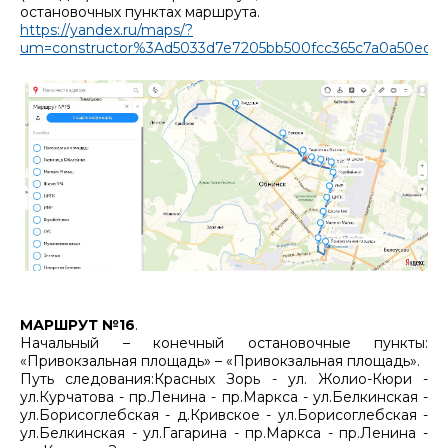
остановочных пунктах маршрута.
https://yandex.ru/maps/?
um=constructor%3Ad5033d7e7205bb500fcc365c7a0a50ed9af
МАРШРУТ №16
.
Начальный – конечный остановочные пункты:
«Привокзальная площадь» – «Привокзальная площадь».
Путь следования:Красных Зорь - ул. Жолио-Кюри -
ул.Курчатова - пр.Ленина - пр.Маркса - ул.Белкинская -
ул.Борисоглебская - д.Кривское - ул.Борисоглебская -
ул.Белкинская - ул.Гагарина - пр.Маркса - пр.Ленина -