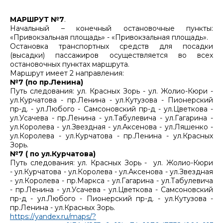
МАРШРУТ №7
.
Начальный – конечный остановочные пункты:
«Привокзальная площадь» - «Привокзальная площадь».
Остановка транспортных средств для посадки
(высадки) пассажиров осуществляется во всех
остановочных пунктах маршрута.
Маршрут имеет 2 направления:
№7 (по пр.Ленина)
Путь следования: ул. Красных Зорь - ул. Жолио-Кюри -
ул.Курчатова - пр.Ленина - ул.Кутузова - Пионерский
пр-д. - ул.Любого - Самсоновский пр-д - ул.Цветкова -
ул.Усачева - пр.Ленина - ул.Табулевича - ул.Гагарина -
ул.Королева - ул.Звездная - ул.Аксенова - ул.Ляшенко -
ул.Королева - ул.Курчатова - пр.Ленина - ул.Красных
Зорь.
№7 ( по ул.Курчатова)
Путь следования: ул. Красных Зорь - ул. Жолио-Кюри
- ул.Курчатова - ул.Королева - ул.Аксенова - ул.Звездная
- ул.Королева - пр.Маркса - ул.Гагарина - ул.Табулевича
- пр.Ленина - ул.Усачева - ул.Цветкова - Самсоновский
пр-д - ул.Любого - Пионерский пр-д. - ул.Кутузова -
пр.Ленина - ул.Красных Зорь.
https://yandex.ru/maps/?