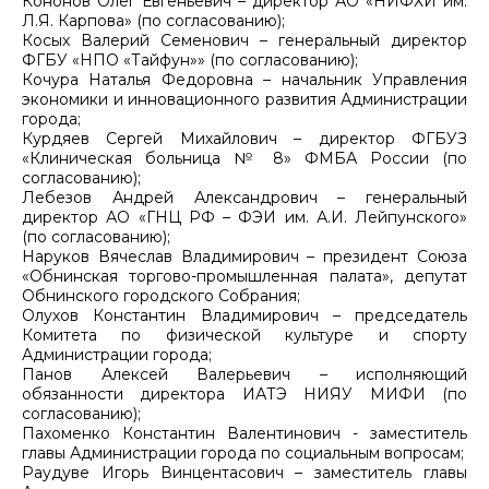
Кононов Олег Евгеньевич – директор АО «НИФХИ им.
Л.Я. Карпова» (по согласованию);
Косых Валерий Семенович – генеральный директор
ФГБУ «НПО «Тайфун»» (по согласованию);
Кочура Наталья Федоровна – начальник Управления
экономики и инновационного развития Администрации
города;
Курдяев Сергей Михайлович – директор ФГБУЗ
«Клиническая больница № 8» ФМБА России (по
согласованию);
Лебезов Андрей Александрович – генеральный
директор АО «ГНЦ РФ – ФЭИ им. А.И. Лейпунского»
(по согласованию);
Наруков Вячеслав Владимирович – президент Союза
«Обнинская торгово-промышленная палата», депутат
Обнинского городского Собрания;
Олухов Константин Владимирович – председатель
Комитета по физической культуре и спорту
Администрации города;
Панов Алексей Валерьевич – исполняющий
обязанности директора ИАТЭ НИЯУ МИФИ (по
согласованию);
Пахоменко Константин Валентинович - заместитель
главы Администрации города по социальным вопросам;
Раудуве Игорь Винцентасович – заместитель главы