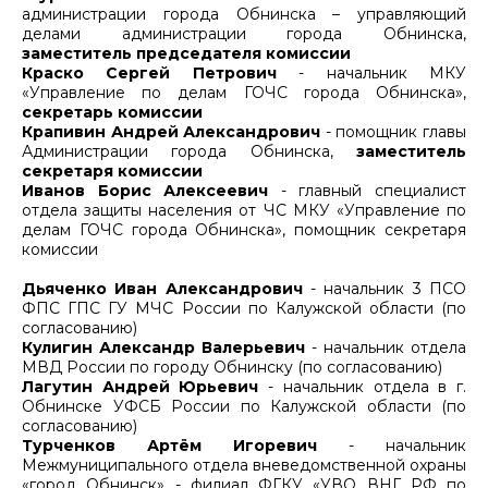
администрации города Обнинска – управляющий
делами администрации города Обнинска,
заместитель председателя комиссии
Краско Сергей Петрович
- начальник МКУ
«Управление по делам ГОЧС города Обнинска»,
секретарь комиссии
Крапивин Андрей Александрович
- помощник главы
Администрации города Обнинска,
заместитель
секретаря комиссии
Иванов Борис Алексеевич
- главный специалист
отдела защиты населения от ЧС МКУ «Управление по
делам ГОЧС города Обнинска», помощник секретаря
комиссии
Дьяченко Иван Александрович
- начальник 3 ПСО
ФПС ГПС ГУ МЧС России по Калужской области (по
согласованию)
Кулигин Александр Валерьевич
- начальник отдела
МВД России по городу Обнинску (по согласованию)
Лагутин Андрей Юрьевич
- начальник отдела в г.
Обнинске УФСБ России по Калужской области (по
согласованию)
Турченков Артём Игоревич
- начальник
Межмуниципального отдела вневедомственной охраны
«город Обнинск» - филиал ФГКУ «УВО ВНГ РФ по