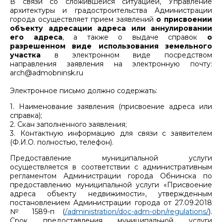
В связи со сложившейся ситуацией, Управление
архитектуры и градостроительства Администрации
города осуществляет прием заявлений
о присвоении
объекту адресации адреса или аннулировании
его адреса
, а также о выдаче справок
о
разрешенном виде использования земельного
участка
в электронном виде посредством
направления заявления на электронную почту:
arch@admobninsk.ru
Электронное письмо должно содержать:
1. Наименование заявления (присвоение адреса или
справка);
2. Скан заполненного заявления;
3. Контактную информацию для связи с заявителем
(Ф.И.О. полностью, телефон).
Предоставление муниципальной услуги
осуществляется в соответствии с административным
регламентом Администрации города Обнинска по
предоставлению муниципальной услуги «Присвоение
адреса объекту недвижимости», утвержденным
постановлением Администрации города от 27.09.2018
№ 1589-п (
/administration/doc-adm-obn/regulations/
).
Срок предоставления муниципальной услуги