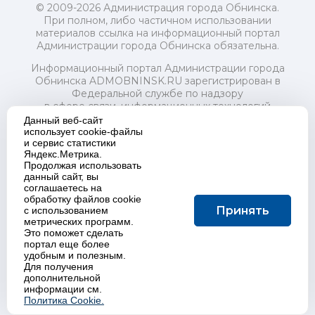
© 2009-2026 Администрация города Обнинска.
При полном, либо частичном использовании
материалов ссылка на информационный портал
Администрации города Обнинска обязательна.
Информационный портал Администрации города
Обнинска ADMOBNINSK.RU зарегистрирован в
Федеральной службе по надзору
в сфере связи, информационных технологий
и массовых коммуникаций (Роскомнадзор) 24 июля
Данный веб-сайт
2018 года.
использует cookie-файлы
и сервис статистики
Свидетельство о регистрации Эл № ФС77-73321
Яндекс.Метрика.
Продолжая использовать
Учредитель: Администрация (исполнительно-
данный сайт, вы
распорядительный орган) городского округа "Город
соглашаетесь на
Обнинск". Главный редактор: Байкова Е.А.
обработку файлов cookie
Адрес электронной почты Редакции:
Принять
с использованием
redactor@admobninsk.ru
метрических программ.
Телефон Редакции: +7 (484) 395-85-85
Это поможет сделать
Настоящий ресурс содержит материалы 18+
портал еще более
Политика в отношении обработки персональных
удобным и полезным.
Для получения
данных
дополнительной
информации см.
Политика Cookie.