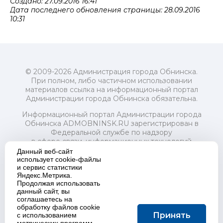
Создано: 27.09.2016 16:41
Дата последнего обновления страницы: 28.09.2016
10:31
© 2009-2026 Администрация города Обнинска.
При полном, либо частичном использовании
материалов ссылка на информационный портал
Администрации города Обнинска обязательна.
Информационный портал Администрации города
Обнинска ADMOBNINSK.RU зарегистрирован в
Федеральной службе по надзору
в сфере связи, информационных технологий
и массовых коммуникаций (Роскомнадзор) 24 июля
Данный веб-сайт
2018 года.
использует cookie-файлы
и сервис статистики
Свидетельство о регистрации Эл № ФС77-73321
Яндекс.Метрика.
Продолжая использовать
Учредитель: Администрация (исполнительно-
данный сайт, вы
распорядительный орган) городского округа "Город
соглашаетесь на
Обнинск". Главный редактор: Байкова Е.А.
обработку файлов cookie
Адрес электронной почты Редакции:
Принять
с использованием
redactor@admobninsk.ru