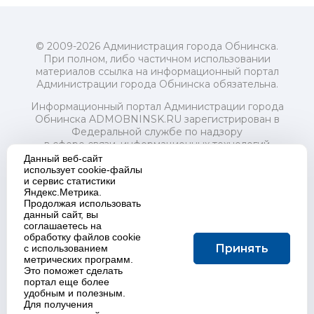
© 2009-2026 Администрация города Обнинска.
При полном, либо частичном использовании
материалов ссылка на информационный портал
Администрации города Обнинска обязательна.
Информационный портал Администрации города
Обнинска ADMOBNINSK.RU зарегистрирован в
Федеральной службе по надзору
в сфере связи, информационных технологий
и массовых коммуникаций (Роскомнадзор) 24 июля
Данный веб-сайт
2018 года.
использует cookie-файлы
и сервис статистики
Свидетельство о регистрации Эл № ФС77-73321
Яндекс.Метрика.
Продолжая использовать
Учредитель: Администрация (исполнительно-
данный сайт, вы
распорядительный орган) городского округа "Город
соглашаетесь на
Обнинск". Главный редактор: Байкова Е.А.
обработку файлов cookie
Адрес электронной почты Редакции:
Принять
с использованием
redactor@admobninsk.ru
метрических программ.
Телефон Редакции: +7 (484) 395-85-85
Это поможет сделать
Настоящий ресурс содержит материалы 18+
портал еще более
Политика в отношении обработки персональных
удобным и полезным.
Для получения
данных