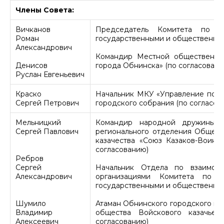
Члены Совета:
Вичканов
Председатель Комитета по о
Роман
государственными и общественны
Александрович
Командир Местной общественно
Денисов
города Обнинска» (по согласовани
Руслан Евгеньевич
Краско
Начальник МКУ «Управление по д
Сергей Петрович
городского собрания (по согласов
Мельницкий
Командир народной дружины «
Сергей Павлович
регионального отделения Общеро
казачества «Союз Казаков-Воино
согласованию)
Ребров
Сергей
Начальник Отдела по взаимод
Александрович
организациями Комитета по 
государственными и общественны
Шумило
Атаман Обнинского городского каз
Владимир
общества Войскового казачьег
Алексеевич
согласованию)