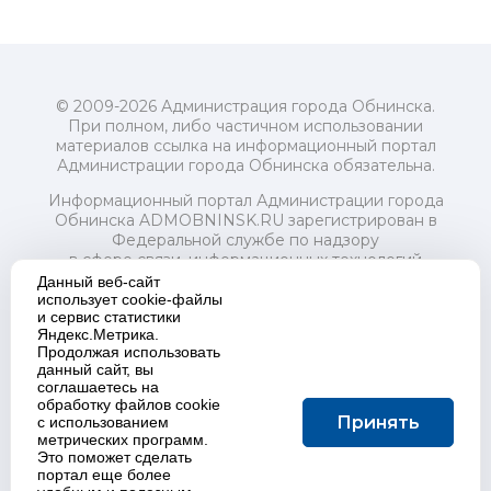
© 2009-2026 Администрация города Обнинска.
При полном, либо частичном использовании
материалов ссылка на информационный портал
Администрации города Обнинска обязательна.
Информационный портал Администрации города
Обнинска ADMOBNINSK.RU зарегистрирован в
Федеральной службе по надзору
в сфере связи, информационных технологий
и массовых коммуникаций (Роскомнадзор) 24 июля
Данный веб-сайт
2018 года.
использует cookie-файлы
и сервис статистики
Свидетельство о регистрации Эл № ФС77-73321
Яндекс.Метрика.
Продолжая использовать
Учредитель: Администрация (исполнительно-
данный сайт, вы
распорядительный орган) городского округа "Город
соглашаетесь на
Обнинск". Главный редактор: Байкова Е.А.
обработку файлов cookie
Адрес электронной почты Редакции:
Принять
с использованием
redactor@admobninsk.ru
метрических программ.
Телефон Редакции: +7 (484) 395-85-85
Это поможет сделать
Настоящий ресурс содержит материалы 18+
портал еще более