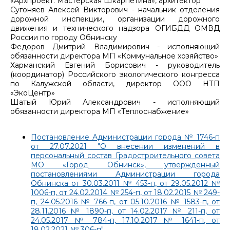
«Архпроект. Мастерская Шкарпетина», архитектор
Сугоняев Алексей Викторович - начальник отделения
дорожной инспекции, организации дорожного
движения и технического надзора ОГИБДД ОМВД
России по городу Обнинску
Федоров Дмитрий Владимирович - исполняющий
обязанности директора МП «Коммунальное хозяйство»
Харманский Евгений Борисович - руководитель
(координатор) Российского экологического конгресса
по Калужской области, директор ООО НТП
«ЭкоЦентр»
Шатый Юрий Александрович - исполняющий
обязанности директора МП «Теплоснабжение»
Постановление Администрации города № 1746-п
от 27.07.2021 "О внесении изменений в
персональный состав Градостроительного совета
МО «Город Обнинск», утвержденный
постановлениями Администрации города
Обнинска от 30.03.2011 № 453-п, от 29.05.2012 №
1006-п, от 24.02.2014 № 254-п, от 18.02.2015 № 249-
п, 24.05.2016 № 766-п, от 05.10.2016 № 1583-п, от
28.11.2016 № 1890-п, от 14.02.2017 № 211-п, от
24.05.2017 № 784-п, 17.10.2017 № 1641-п, от
18.02.2021 № 306-п"