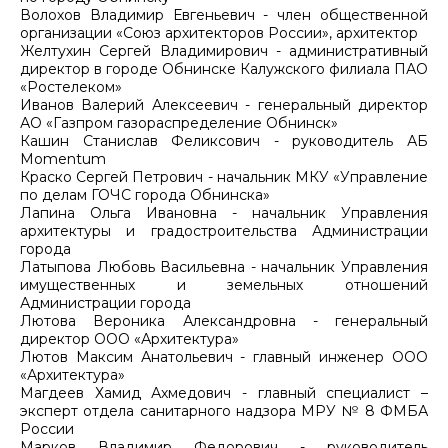
Волохов Владимир Евгеньевич - член общественной
организации «Союз архитекторов России», архитектор
Желтухин Сергей Владимирович - административный
директор в городе Обнинске Калужского филиала ПАО
«Ростелеком»
Иванов Валерий Алексеевич - генеральный директор
АО «Газпром газораспределение Обнинск»
Кашин Станислав Феликсович - руководитель АБ
Momentum
Краско Сергей Петрович - начальник МКУ «Управление
по делам ГОЧС города Обнинска»
Лапина Ольга Ивановна - начальник Управления
архитектуры и градостроительства Администрации
города
Латыпова Любовь Васильевна - начальник Управления
имущественных и земельных отношений
Администрации города
Лютова Вероника Александровна - генеральный
директор ООО «Архитектура»
Лютов Максим Анатольевич - главный инженер ООО
«Архитектура»
Магдеев Хамид Ахмедович - главный специалист –
эксперт отдела санитарного надзора МРУ № 8 ФМБА
России
Марков Владимир Федорович - руководитель