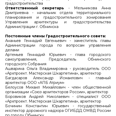
градостроительства
Ответственный секретарь
- Мельникова Анна
Дмитриевна - начальник отдела территориального
планирования и градостроительного зонирования
Управления архитектуры и градостроительства
Администрации г. Обнинска
Постоянные члены Градостроительного совета:
Ананьев Геннадий Евгеньевич - заместитель главы
Администрации города по вопросам управления
делами
Артемьев Геннадий Юрьевич - глава городского
самоуправления, Председатель Обнинского
городского Собрания
Ашварина Ольга Владимировна - руководитель ООО
«Архпроект. Мастерская Шкарпетина», архитектор
Багдасаров Александр Исмаилович - главный
архитектор ООО «АПБ Атриум»
Белоусов Михаил Михайлович - член общественной
организации «Союз архитекторов России», архитектор
Боровиков Андрей Николаевич - специалист ООО
«Архпроект. Мастерская Шкарпетина», архитектор
Бочинин Константин Юрьевич - государственный
инспектор дорожного надзора ОГИБДД ОМВД России
по городу Обнинску