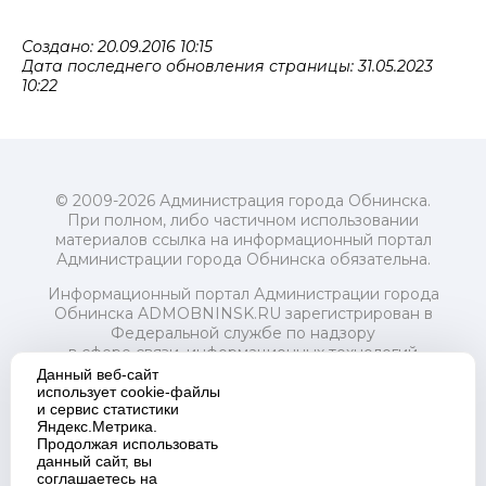
Создано: 20.09.2016 10:15
Дата последнего обновления страницы: 31.05.2023
10:22
© 2009-2026 Администрация города Обнинска.
При полном, либо частичном использовании
материалов ссылка на информационный портал
Администрации города Обнинска обязательна.
Информационный портал Администрации города
Обнинска ADMOBNINSK.RU зарегистрирован в
Федеральной службе по надзору
в сфере связи, информационных технологий
и массовых коммуникаций (Роскомнадзор) 24 июля
Данный веб-сайт
2018 года.
использует cookie-файлы
и сервис статистики
Свидетельство о регистрации Эл № ФС77-73321
Яндекс.Метрика.
Продолжая использовать
Учредитель: Администрация (исполнительно-
данный сайт, вы
распорядительный орган) городского округа "Город
соглашаетесь на
Обнинск". Главный редактор: Байкова Е.А.