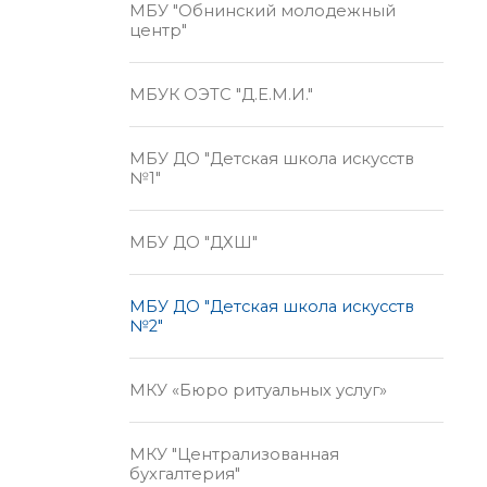
МБУ "Обнинский молодежный
центр"
МБУК ОЭТС "Д.Е.М.И."
МБУ ДО "Детская школа искусств
№1"
МБУ ДО "ДХШ"
МБУ ДО "Детская школа искусств
№2"
МКУ «Бюро ритуальных услуг»
МКУ "Централизованная
бухгалтерия"