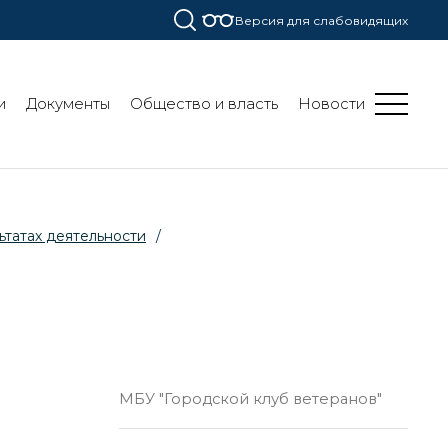
Версия для слабовидящих
и
Документы
Общество и власть
Новости
ьтатах деятельности
/
МБУ "Городской клуб ветеранов"