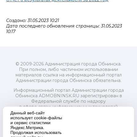
Создано: 31.05.2023 10:21
Дата последнего обновления страницы: 31.05.2023
10:17
© 2009-2026 Администрация города Обнинска.
При полном, либо частичном использовании
материалов ссылка на информационный портал
Администрации города Обнинска обязательна.
Информационный портал Администрации города
Обнинска ADMOBNINSK.RU зарегистрирован в
Федеральной службе по надзору
в сфере связи, информационных технологий
и массовых коммуникаций (Роскомнадзор) 24 июля
Данный веб-сайт
2018 года.
использует cookie-файлы
и сервис статистики
Свидетельство о регистрации Эл № ФС77-73321
Яндекс.Метрика.
Продолжая использовать
Учредитель: Администрация (исполнительно-