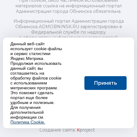
При полном, либо частичном использовании
материалов ссылка на информационный портал
Администрации города Обнинска обязательна.
Информационный портал Администрации города
Обнинска ADMOBNINSK.RU зарегистрирован в
Федеральной службе по надзору
в сфере связи, информационных технологий
и массовых коммуникаций (Роскомнадзор) 24 июля
Данный веб-сайт
2018 года.
использует cookie-файлы
и сервис статистики
Свидетельство о регистрации Эл № ФС77-73321
Яндекс.Метрика.
Продолжая использовать
Учредитель: Администрация (исполнительно-
данный сайт, вы
распорядительный орган) городского округа "Город
соглашаетесь на
Обнинск". Главный редактор: Байкова Е.А.
обработку файлов cookie
Адрес электронной почты Редакции:
Принять
с использованием
redactor@admobninsk.ru
метрических программ.
Телефон Редакции: +7 (484) 395-85-85
Это поможет сделать
Настоящий ресурс содержит материалы 18+
портал еще более
Политика в отношении обработки персональных
удобным и полезным.
Для получения
данных
дополнительной
информации см.
Политика Cookie.
Создание сайта:
K
project