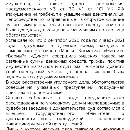
имущества), а также одного преступления,
предусмотренного ч.3 ст. 30 ч.1 ст. 161 УК РФ
(покушение на грабеж, т.е. умышленные действия лица,
непосредственно направленные на открытое хищение
чужого имущества, если при этом преступление не
было доведено до конца по независящим от этого лица
обстоятельствам).
Установлено, что с сентября 2020 года по январь 2021
года подсудимая, в дневное время, находясь в
помещениях магазинов «Магнит Косметик», «Магнит»,
«Верный», «Дикси» совершила хищения товара на
различные суммы денежных средств, трижды похитив
имущество магазинов и один раз не смогла довести
свой преступный умысел до конца, так как была
задержана сотрудником магазина.
В ходе рассмотрения уголовного дела, обстоятельства
совершения указанных преступлений подсудимая
признала в полном объеме.
Оценив собранные в ходе предварительного
расследования по уголовному делу и исследованные в
судебном заседании доказательства, суд согласился с
мнением государственного обвинителя о
доказанности вины подсудимой в совершении
инкриминируемых ей преступлений.
Лишь с учетом наличия ряда смягчающих наказание