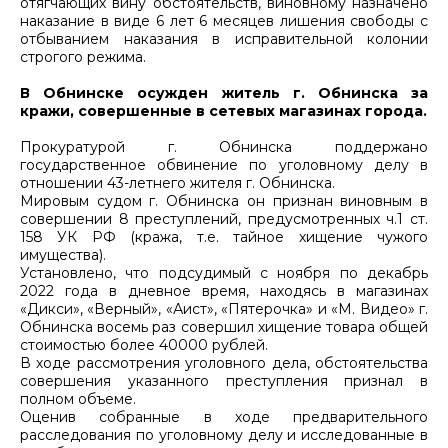
отягчающих вину обстоятельств, виновному назначено
наказание в виде 6 лет 6 месяцев лишения свободы с
отбыванием наказания в исправительной колонии
строгого режима.
В Обнинске осужден житель г. Обнинска за
кражи, совершенные в сетевых магазинах города.
Прокуратурой г. Обнинска поддержано
государственное обвинение по уголовному делу в
отношении 43-летнего жителя г. Обнинска.
Мировым судом г. Обнинска он признан виновным в
совершении 8 преступлений, предусмотренных ч.1 ст.
158 УК РФ (кража, т.е. тайное хищение чужого
имущества).
Установлено, что подсудимый с ноября по декабрь
2022 года в дневное время, находясь в магазинах
«Дикси», «Верный», «Аист», «Пятерочка» и «М. Видео» г.
Обнинска восемь раз совершил хищение товара общей
стоимостью более 40000 рублей.
В ходе рассмотрения уголовного дела, обстоятельства
совершения указанного преступления признал в
полном объеме.
Оценив собранные в ходе предварительного
расследования по уголовному делу и исследованные в