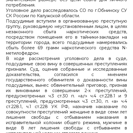
потребления.
Уголовное дело расследовалось СО по г.Обнинску СУ
СК России по Калужской области.
Подсудимые вступили в организованную преступную
группу, руководимую неустановленным лицом, в целях
незаконного сбыта наркотических средств,
посредством помещения его в тайники-закладки на
территории города, всего подсудимые намеревались
сбыть более 69 грамм наркотического средства
N
-
метилофедрон.
В ходе рассмотрения уголовного дела в суде,
подсудимые свою вину в совершенных преступлениях
признали. Суд, оценив собранные и исследованные
доказательства, согласился с мнением
государственного обвинителя о доказанности вины
подсудимых, вынес обвинительный приговор, признав
их виновными в совершении 2-х преступлений,
предусмотренных ч.3 ст.30 п. «а,г» ч.4 ст.228.1 и 9
преступлений, предусмотренных ч.3 ст.30, п. «а» ч.4
ст.228.1, ч.1 ст.228 УК РФ, назначив наказание по
совокупности преступлений женщине в виде семи лет
лишения свободы с отбыванием наказания в
исправительной колонии общего режима, мужчине в
виде 8 лет лишения свободы с отбыванием в