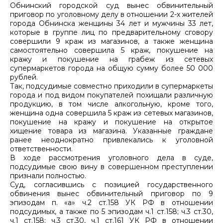
Обнинский городской суд вынес обвинительный
приговор по уголовному делу в отношении 2-х жителей
города Обнинска женщины 34 лет и мужчины 33 лет,
которые в группе лиц по предварительному сговору
совершили 9 краж из магазинов, а также женщина
самостоятельно совершила 5 краж, покушение на
кражу и покушение на грабеж из сетевых
супермаркетов города на общую сумму более 50 000
рублей.
Так, подсудимые совместно приходили в супермаркеты
города и под видом покупателей похищали различную
продукцию, в том числе алкогольную, кроме того,
женщина одна совершила 5 краж из сетевых магазинов,
покушение на кражу и покушение на открытое
хищение товара из магазина. Указанные граждане
ранее неоднократно привлекались к уголовной
ответственности.
В ходе рассмотрения уголовного дела в суде,
подсудимые свою вину в совершенном преступлении
признали полностью.
Суд, согласившись с позицией государственного
обвинения вынес обвинительный приговор по 9
эпизодам п. «а» ч.2 ст.158 УК РФ в отношении
подсудимых, а также по 5 эпизодам ч.1 ст.158; ч.3 ст.30,
ч.1 ст.158; ч.3 ст.30, ч.1 ст.161 УК РФ в отношении