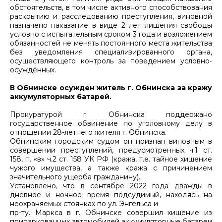
обстоятельств, в том числе активного способствования
раскрытию и расследованию преступления, виновной
назначено наказание в виде 2 лет лишения свободы
условно с испытательным сроком 3 года и возложением
обязанностей не менять постоянного места жительства
без уведомления специализированного органа,
осуществляющего контроль за поведением условно-
осуждённых.
В Обнинске осужден житель г. Обнинска за кражу
аккумуляторных батарей.
Прокуратурой г. Обнинска поддержано
государственное обвинение по уголовному делу в
отношении 28-летнего жителя г. Обнинска.
Обнинским городским судом он признан виновным в
совершении преступлений, предусмотренных ч.1 ст.
158, п. «в» ч.2 ст. 158 УК РФ (кража, т.е. тайное хищение
чужого имущества, а также кража с причинением
значительного ущерба гражданину).
Установлено, что в сентябре 2022 года дважды в
дневное и ночное время подсудимый, находясь на
неохраняемых стоянках по ул. Энгельса и
пр-ту. Маркса в г. Обнинске совершил хищение из
припаркованных автомобилей аккумуляторные батареи