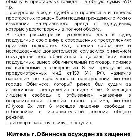
обману 8 престарелых граждан на общую сумму 470
т.р.
Прокурором в ходе судебного процесса в интересах
престарелых граждан были поданы гражданские иски о
взыскании материального вреда с подсудимых,
которые удовлетворены в полном объеме.
В ходе рассмотрения уголовного дела в суде,
подсудимые свою вину в совершенных преступлениях
признали полностью. Суд, оценив собранные и
исследованные доказательства, согласился с мнением
государственного обвинителя о доказанности вины
подсудимых, вынес обвинительный приговор, признав
их виновными в совершении 8 ми преступлений,
предусмотренных ч.ч.2 ст.159 УК РФ, назначив
наказание по совокупности преступлений жителю
города Обнинска, который ранее был судим за
аналогичные преступления в виде 4 лет 6 месяцев
лишения свободы с отбыванием наказания в
исправительной колонии строго режима, жителю
г.Жуков 3х лет 6 месяцев лишения свободы с
отбыванием в исправительной колонии общего
режима.
Приговор в законную силу не вступил.
Житель г.Обнинска осужден за хищения