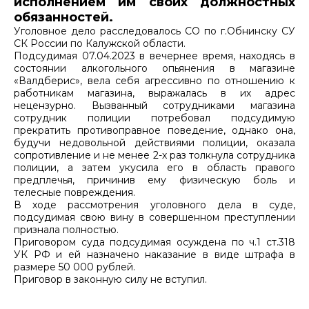
исполнением им своих должностных
обязанностей.
Уголовное дело расследовалось СО по г.Обнинску СУ
СК России по Калужской области.
Подсудимая 07.04.2023 в вечернее время, находясь в
состоянии алкогольного опьянения в магазине
«Валдберис», вела себя агрессивно по отношению к
работникам магазина, выражалась в их адрес
нецензурно. Вызванный сотрудниками магазина
сотрудник полиции потребовал подсудимую
прекратить противоправное поведение, однако она,
будучи недовольной действиями полиции, оказала
сопротивление и не менее 2-х раз толкнула сотрудника
полиции, а затем укусила его в область правого
предплечья, причинив ему физическую боль и
телесные повреждения.
В ходе рассмотрения уголовного дела в суде,
подсудимая свою вину в совершенном преступлении
признала полностью.
Приговором суда подсудимая осуждена по ч.1 ст.318
УК РФ и ей назначено наказание в виде штрафа в
размере 50 000 рублей.
Приговор в законную силу не вступил.