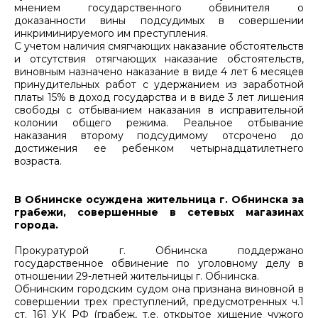
мнением государственного обвинителя о
доказанности вины подсудимых в совершении
инкриминируемого им преступления.
С учетом наличия смягчающих наказание обстоятельств
и отсутствия отягчающих наказание обстоятельств,
виновным назначено наказание в виде 4 лет 6 месяцев
принудительных работ с удержанием из заработной
платы 15% в доход государства и в виде 3 лет лишения
свободы с отбыванием наказания в исправительной
колонии общего режима. Реальное отбывание
наказания второму подсудимому отсрочено до
достижения ее ребенком четырнадцатилетнего
возраста.
В Обнинске осуждена жительница г. Обнинска за
грабежи, совершенные в сетевых магазинах
города.
Прокуратурой г. Обнинска поддержано
государственное обвинение по уголовному делу в
отношении 29-летней жительницы г. Обнинска.
Обнинским городским судом она признана виновной в
совершении трех преступлений, предусмотренных ч.1
ст. 161 УК РФ (грабеж, т.е. открытое хищение чужого