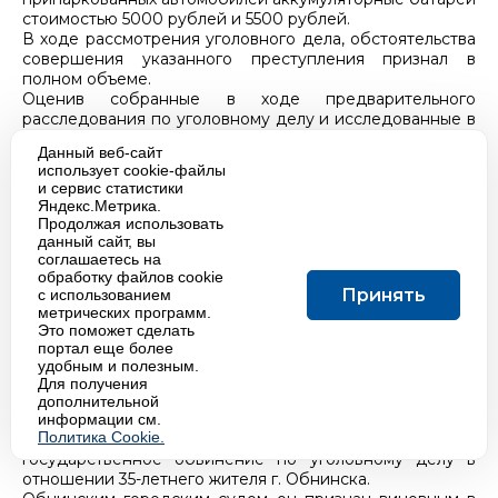
стоимостью 5000 рублей и 5500 рублей.
В ходе рассмотрения уголовного дела, обстоятельства
совершения указанного преступления признал в
полном объеме.
Оценив собранные в ходе предварительного
расследования по уголовному делу и исследованные в
судебном заседании доказательства, суд согласился с
Данный веб-сайт
мнением государственного обвинителя о
использует cookie-файлы
доказанности вины подсудимого в совершении
и сервис статистики
инкриминируемого ему преступления.
Яндекс.Метрика.
Лишь с учетом наличия ряда смягчающих наказание
Продолжая использовать
обстоятельств и отсутствия отягчающих обстоятельств,
данный сайт, вы
виновному назначено наказание в виде 7 месяцев
соглашаетесь на
обработку файлов cookie
исправительных работ с удержанием из заработной
Принять
с использованием
платы осужденного 10 % в доход государства.
метрических программ.
Это поможет сделать
портал еще более
В Обнинске осужден житель г. Обнинска за
удобным и полезным.
применение насилия в отношении представителя
Для получения
власти.
дополнительной
информации см.
Политика Cookie.
Прокуратурой г. Обнинска поддержано
государственное обвинение по уголовному делу в
отношении 35-летнего жителя г. Обнинска.