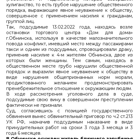
хулиганство, то есть грубое нарушение общественного
порядка, выражающее явное неуважение к обществу,
совершенное с применением насилия к гражданам,
группой лиц.
Так, подсудимые 13.02.2022 года, находясь возле
остановки торгового центра «Дом для дома»
г.Обнинска, используя в качестве малозначительного
повода конфликт, имевший место между пассажирами
такси и одним из подсудимых, спровоцировали драку,
применив насилие к 4-м жителям Обнинска, двое из
которых были женщины. Тем самым, находясь в
общественном месте грубо нарушили общественной
порядок и выразили явное неуважение к обществу в
виде нарушения общепризнанных норм морали,
продиктованного желанием продемонстрировать
пренебрежительное отношение к окружающим людям.
В ходе рассмотрения уголовного дела в суде,
подсудимые свою вину в совершенном преступлении
фактически не признали.
Суд, согласившись с позицией государственного
обвинения вынес обвинительный приговор по ч.2 ст.213
УК РФ, назначив подсудимым наказание в виде
принудительных работ на сроки 3 года 3 месяца и 3
года 6 месяцев.
В Обнинске осужден житель ближнего зарубежья