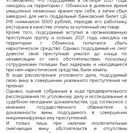
Установлено, что подсудимый в октябре 2021 года,
находясь на территории г. Обнинска в дневное время
умышленно незаконно хранил при себе, а затем сбыл
заведомо для него поддельный банковский билет ЦБ
РФ номиналом 5000 рублей, передав его работнику
ресторана в качестве оплаты за купленный им товар.
Кроме того, подсудимый вступил в организованную
преступную группу и осенью 2021 года, находясь на
территории г. Обнинска, попытался сбыть
наркотическое средство. Однако подсудимый не смог
довести свой преступный умысел до конца по
независящим от него обстоятельствам, поскольку
сотрудниками полиции был задержан и находящиеся
при нем наркотические средства, были изъяты.
В ходе рассмотрения уголовного дела, подсудимый
свою вину в совершении указанного преступления не
признал.
Однако, оценив собранные в ходе предварительного
расследования по уголовному делу и исследованные в
судебном заседании доказательства, суд согласился с
мнением государственного обвинителя о
доказанности вины подсудимого в совершении
инкриминируемых ему преступлений.
И только лишь при наличии исключительных
смягчающих вину обстоятельств и отсутствии