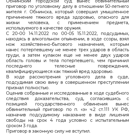
Обнинский городской суд вынес обвинительный
приговор по уголовному делу в отношении 50-летнего
жителя г. Обнинска, который совершил умышленное
причинение тяжкого вреда здоровью, опасного для
жизни человека, с применением предмета,
используемого в качестве оружия.
С 20-00 14.11.2022 по 00-05 15.11.2022, подсудимых,
находясь в алкогольном опьянении, в ходе ссоры, взял
нож хозяйственно-бытового назначения, которым
нанес потерпевшему не менее трех ударов в область
груди, а затем кулаком еще не менее двух ударов
область головы и тела потерпевшего, чем причинил
последнего телесные повреждения,
квалифицирующиеся как тяжкий вред здоровью.
В ходе рассмотрения уголовного дела в суде,
подсудимая свою вину в совершенном преступлении
признал полностью.
Оценив собранные и исследованные в ходе судебного
следствия доказательства, суд, согласившись с
позицией государственного обвинения вынес
обвинительный приговор по п. «з» ч.2 ст.111 УК РФ,
назначив подсудимому наказание в виде лишения
свободы на срок 4 года условно с испытательным
сроком 3 года.
Приговор в законную силу не вступил.