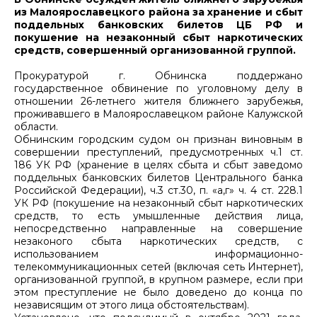
из Малоярославецкого района за хранение и сбыт
поддельных банковских билетов ЦБ РФ и
покушение на незаконный сбыт наркотических
средств, совершенный организованной группой.
Прокуратурой г. Обнинска поддержано
государственное обвинение по уголовному делу в
отношении 26-летнего жителя ближнего зарубежья,
проживавшего в Малоярославецком районе Калужской
области.
Обнинским городским судом он признан виновным в
совершении преступлений, предусмотренных ч.1 ст.
186 УК РФ (хранение в целях сбыта и сбыт заведомо
поддельных банковских билетов Центрального банка
Российской Федерации), ч.3 ст.30, п. «а,г» ч. 4 ст. 228.1
УК РФ (покушение на незаконный сбыт наркотических
средств, то есть умышленные действия лица,
непосредственно направленные на совершение
незаконого сбыта наркотических средств, с
использованием информационно-
телекоммуникационных сетей (включая сеть Интернет),
организованной группой, в крупном размере, если при
этом преступление не было доведено до конца по
независящим от этого лица обстоятельствам).