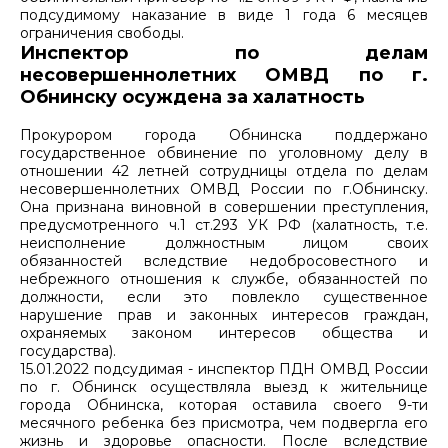
подсудимому наказание в виде 1 года 6 месяцев
ограничения свободы.
Инспектор по делам
несовершеннолетних ОМВД по г.
Обнинску осуждена за халатность
Прокурором города Обнинска поддержано
государственное обвинение по уголовному делу в
отношении 42 летней сотрудницы отдела по делам
несовершеннолетних ОМВД России по г.Обнинску.
Она признана виновной в совершении преступления,
предусмотренного ч.1 ст.293 УК РФ (халатность, т.е.
неисполнение должностным лицом своих
обязанностей вследствие недобросовестного и
небрежного отношения к службе, обязанностей по
должности, если это повлекло существенное
нарушение прав и законных интересов граждан,
охраняемых законом интересов общества и
государства).
15.01.2022 подсудимая - инспектор ПДН ОМВД России
по г. Обнинск осуществляла выезд к жительнице
города Обнинска, которая оставила своего 9-ти
месячного ребенка без присмотра, чем подвергла его
жизнь и здоровье опасности. После вследствие