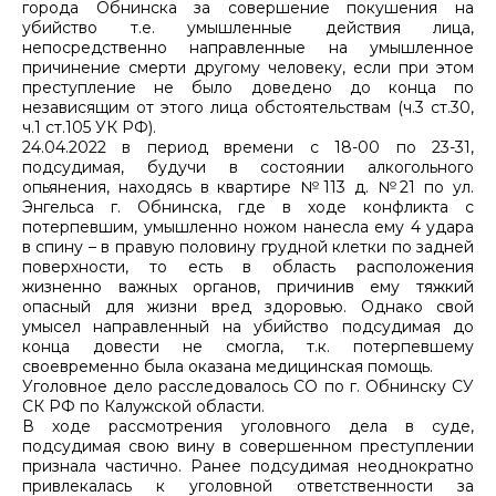
города Обнинска за совершение покушения на
убийство т.е. умышленные действия лица,
непосредственно направленные на умышленное
причинение смерти другому человеку, если при этом
преступление не было доведено до конца по
независящим от этого лица обстоятельствам (ч.3 ст.30,
ч.1 ст.105 УК РФ).
24.04.2022 в период времени с 18-00 по 23-31,
подсудимая, будучи в состоянии алкогольного
опьянения, находясь в квартире №113 д. №21 по ул.
Энгельса г. Обнинска, где в ходе конфликта с
потерпевшим, умышленно ножом нанесла ему 4 удара
в спину – в правую половину грудной клетки по задней
поверхности, то есть в область расположения
жизненно важных органов, причинив ему тяжкий
опасный для жизни вред здоровью. Однако свой
умысел направленный на убийство подсудимая до
конца довести не смогла, т.к. потерпевшему
своевременно была оказана медицинская помощь.
Уголовное дело расследовалось СО по г. Обнинску СУ
СК РФ по Калужской области.
В ходе рассмотрения уголовного дела в суде,
подсудимая свою вину в совершенном преступлении
признала частично. Ранее подсудимая неоднократно
привлекалась к уголовной ответственности за