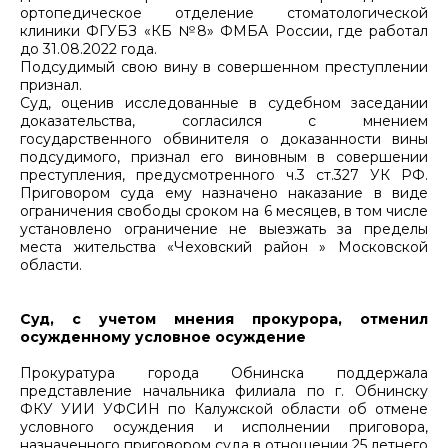
ортопедическое отделение стоматологической
клиники ФГУБЗ «КБ №8» ФМБА России, где работал
до 31.08.2022 года.
Подсудимый свою вину в совершенном преступлении
признал.
Суд, оценив исследованные в судебном заседании
доказательства, согласился с мнением
государственного обвинителя о доказанности вины
подсудимого, признал его виновным в совершении
преступления, предусмотренного ч.3 ст.327 УК РФ.
Приговором суда ему назначено наказание в виде
ограничения свободы сроком на 6 месяцев, в том числе
установлено ограничение не выезжать за пределы
места жительства «Чеховский район » Московской
области.
Суд, с учетом мнения прокурора, отменил
осужденному условное осуждение
Прокуратура города Обнинска поддержала
представление начальника филиала по г. Обнинску
ФКУ УИИ УФСИН по Калужской области об отмене
условного осуждения и исполнении приговора,
назначенного приговором суда в отношении 25 летнего