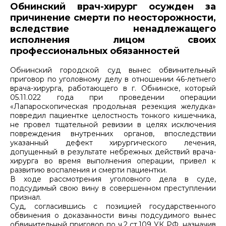
Обнинский врач-хирург осужден за
причинение смерти по неосторожности,
вследствие ненадлежащего
исполнения лицом своих
профессиональных обязанностей
Обнинский городской суд вынес обвинительный
приговор по уголовному делу в отношении 46-летнего
врача-хирурга, работающего в г. Обнинске, который
05.11.022 года при проведении операции
«Лапароскопическая продольная резекция желудка»
повредил пациентке целостность тонкого кишечника,
не провел тщательной ревизии в целях исключения
повреждения внутренних органов, впоследствии
указанный дефект хирургического лечения,
допущенный в результате небрежных действий врача-
хирурга во время выполнения операции, привел к
развитию воспаления и смерти пациентки.
В ходе рассмотрения уголовного дела в суде,
подсудимый свою вину в совершенном преступлении
признал.
Суд, согласившись с позицией государственного
обвинения о доказанности вины подсудимого вынес
обвинительный приговор по ч.2 ст.109 УК РФ, назначив