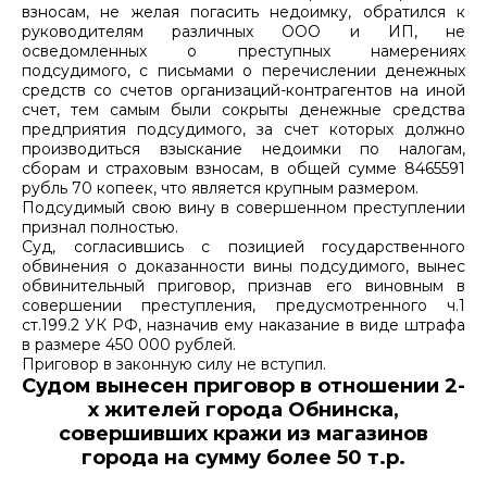
взносам, не желая погасить недоимку, обратился к
руководителям различных ООО и ИП, не
осведомленных о преступных намерениях
подсудимого, с письмами о перечислении денежных
средств со счетов организаций-контрагентов на иной
счет, тем самым были сокрыты денежные средства
предприятия подсудимого, за счет которых должно
производиться взыскание недоимки по налогам,
сборам и страховым взносам, в общей сумме 8465591
рубль 70 копеек, что является крупным размером.
Подсудимый свою вину в совершенном преступлении
признал полностью.
Суд, согласившись с позицией государственного
обвинения о доказанности вины подсудимого, вынес
обвинительный приговор, признав его виновным в
совершении преступления, предусмотренного ч.1
ст.199.2 УК РФ, назначив ему наказание в виде штрафа
в размере 450 000 рублей.
Приговор в законную силу не вступил.
Судом вынесен приговор в отношении 2-
х жителей города Обнинска,
совершивших кражи из магазинов
города на сумму более 50 т.р.