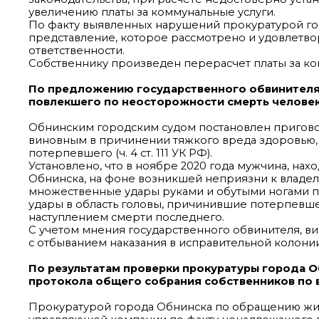
увеличению платы за коммунальные услуги.
По факту выявленных нарушений прокуратурой го
представление, которое рассмотрено и удовлетв
ответственности.
Собственнику произведен перерасчет платы за ко
По предложению государственного обвинителя 
повлекшего по неосторожности смерть человек
Обнинским городским судом постановлен пригово
виновным в причинении тяжкого вреда здоровью,
потерпевшего (ч. 4 ст. 111 УК РФ).
Установлено, что в ноябре 2020 года мужчина, нах
Обнинска, на фоне возникшей неприязни к владел
множественные удары руками и обутыми ногами п
удары в область головы, причинившие потерпевше
наступлением смерти последнего.
С учетом мнения государственного обвинителя, ви
с отбыванием наказания в исправительной колони
По результатам проверки прокуратуры города 
протокола общего собрания собственников по
Прокуратурой города Обнинска по обращению жи