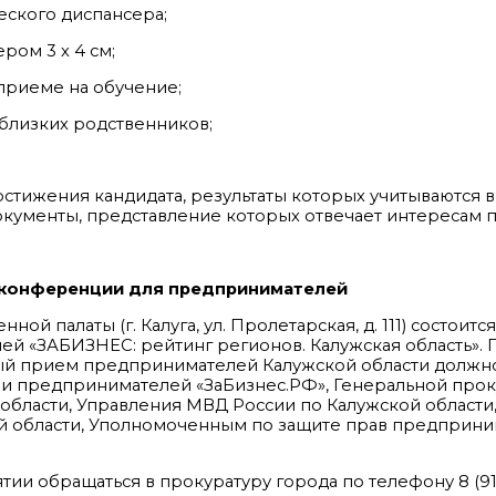
еского диспансера;
ром 3 х 4 см;
приеме на обучение;
о близких родственников;
тижения кандидата, результаты которых учитываются в
окументы, представление которых отвечает интересам 
й конференции для предпринимателей
й палаты (г. Калуга, ул. Пролетарская, д. 111) состоится
й «ЗАБИЗНЕС: рейтинг регионов. Калужская область». 
ый прием предпринимателей Калужской области долж
и предпринимателей «ЗаБизнес.РФ», Генеральной про
бласти, Управления МВД России по Калужской области
ой области, Уполномоченным по защите прав предприни
и обращаться в прокуратуру города по телефону 8 (910)