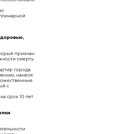
но
иплинарной
здоровью,
торый признан
жности смерть
вартир города
иению, нанеся
множественные
ый с
а срок 10 лет
елки
ятельности