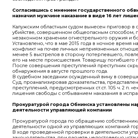
Согласившись с мнением государственного обви
назначил мужчине наказание в виде 16 лет лиш
Калужским областным судом вынесен приговор в о
убийстве, совершенном общеопасным способом, п
незаконном хранении огнестрельного оружия и бо
Установлено, что в мае 2015 года в ночное время
конфликт на почве личных неприязненных отношен
менее 5 выстрелов в сторону потерпевшего, повл
его на месте происшествия. Товарищу погибшего п
После совершения преступлений преступник скры
обнаружения в августе прошлого года.
В судебном заседании осужденный вину в соверш
Суд, проанализировав доказательства, представл
преступлений, предусмотренных ст.ст. 105 ч. 2 п. «е», 
лишения свободы с отбыванием наказания в испра
Прокуратурой города Обнинска установлены на
деятельности управляющей компании
Прокуратурой города по обращению собственник
деятельности одной из управляющих компаний горо
В ходе проведенной проверки в деятельности у
законодательства, при расчете недостоверно уста