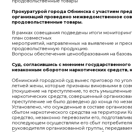
продовольственные товары
Прокуратурой города Обнинска с участием пре
организаций проведено межведомственное сов
продовольственные товары.
В рамках совещания подведены итоги мониторинга
план совместных
мероприятий, направленных на выявление и пресе
продовольственную продукцию.
Вопросы обеспечения ценообразования на базовые
Суд, согласившись с мнением государственного 
незаконным оборотом наркотических средств, 
Обнинский городской суд вынес приговор по уголо
летней жены, которые признаны виновными в соверш
(покушение на преступление, то есть умышленные
наркотических средств, совершенный организова
преступление не было доведено до конца по незав
Установлено, что осужденные в составе организо
сбытом наркотического средства на территории К
средство, незаконно перевозили его, подготавлив
последующем осуществляли его сбыт потребителям
руководителя организованной группы, передавае