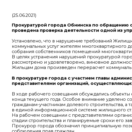
(25.06.2021)
Прокуратурой города Обнинска по обращению 
проведена проверка деятельности одной из уп
Установлено, что в нарушение требований Жилищн
коммунальных услуг жителям многоквартирного д
собрания собственников помещений многокварти
В целях устранения нарушений прокуратурой гор
рассмотрено и удовлетворено, виновное должнос
Жильцам дома произведен перерасчет коммунальны
В прокуратуре города с участием главы админи
представителями организаций, осуществляющих
В ходе рабочего совещания обсуждались объекты 
конца текущего года. Особое внимание уделено с
гражданам-участникам долевого строительства, а
в единой информационной системе жилищного стр
На рабочем совещании с представителями органи
стадии строительства и планируемые сроки его за
Прокурор города обозначил принципиальную поз
соблюдения прав граждан.