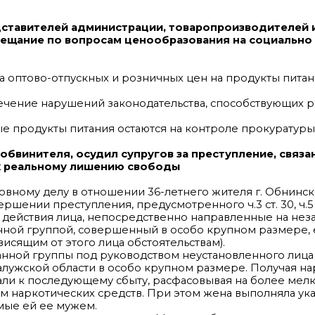
дставителей администрации, товаропроизводителей 
ещание по вопросам ценообразования на социально
 оптово-отпускных и розничных цен на продукты питани
чение нарушений законодательства, способствующих ро
 продукты питания остаются на контроле прокуратуры
обвинителя, осудил супругов за преступление, связа
к реальному лишению свободы
вному делу в отношении 36-летнего жителя г. Обнинска
ении преступления, предусмотренного ч.3 ст. 30, ч.5 с
 действия лица, непосредственно направленные на нез
нной группой, совершенный в особо крупном размере, 
исящим от этого лица обстоятельствам).
ванной группы под руководством неустановленного лица
алужской области в особо крупном размере. Получая н
али к последующему сбыту, расфасовывая на более мелки
 наркотических средств. При этом жена выполняла ук
мые ей ее мужем.