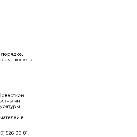
 порядке,
поступающего.
Повесткой
ностными
куратуры
,
мателей в
 526-36-81.