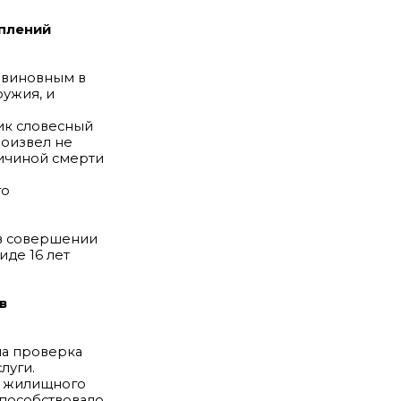
уплений
 виновным в
ужия, и
ник словесный
роизвел не
ричиной смерти
го
 в совершении
виде 16 лет
в
а проверка
луги.
й жилищного
способствовало