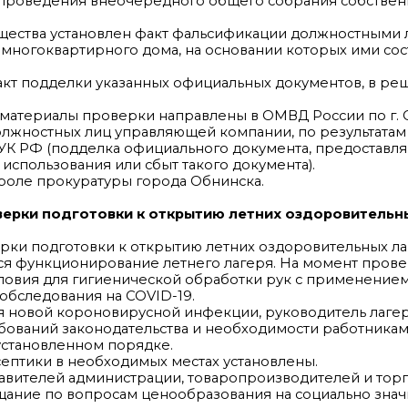
проведения внеочередного общего собрания собствен
щества установлен факт фальсификации должностными
ногоквартирного дома, на основании которых ими сос
кт подделки указанных официальных документов, в ре
 материалы проверки направлены в ОМВД России по г. 
лжностных лиц управляющей компании, по результатам
27 УК РФ (подделка официального документа, предостав
использования или сбыт такого документа).
троле прокуратуры города Обнинска.
ерки подготовки к открытию летних оздоровительн
ки подготовки к открытию летних оздоровительных ла
тся функционирование летнего лагеря. На момент пров
ловия для гигиенической обработки рук с применение
обследования на COVID-19.
 новой короновирусной инфекции, руководитель лаге
ований законодательства и необходимости работникам
установленном порядке.
ептики в необходимых местах установлены.
авителей администрации, товаропроизводителей и тор
ание по вопросам ценообразования на социально зна