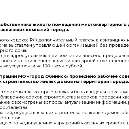
собственника жилого помещения многоквартирного
равляющих компаний города.
ого кодекса РФ дополнительный платеж в квитанциях н
ома выставлен управляющей организацией без провед
рного дома.
ода в адрес управляющей компании внесено представле
тное лицо привлечено к дисциплинарной ответственнос
х услуг почти на 100 тысяч рублей.
страции МО «Город Обнинск» проведено рабочее сов
 строительство жилых домов на территории города.
строительства, которые должны быть введены в эксплу
облюдению сроков строительства и сроков передачи кв
 также рассмотрены вопросы актуализации информации
оительства.
заций, осуществляющих строительство жилых домов, о
вершения.
ицию по недопущению нарушений указанных сроков в 