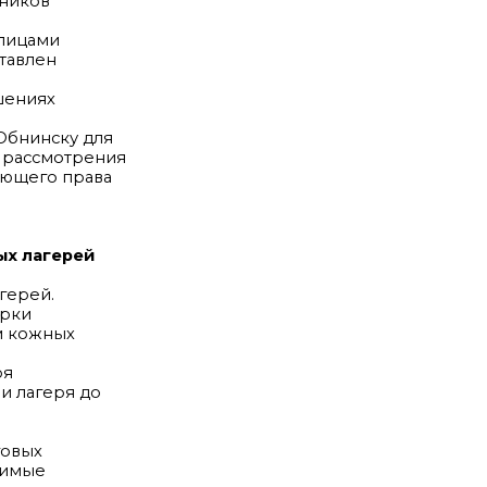
ников
 лицами
тавлен
шениях
Обнинску для
 рассмотрения
ляющего права
ых лагерей
герей.
ерки
м кожных
ря
и лагеря до
говых
чимые