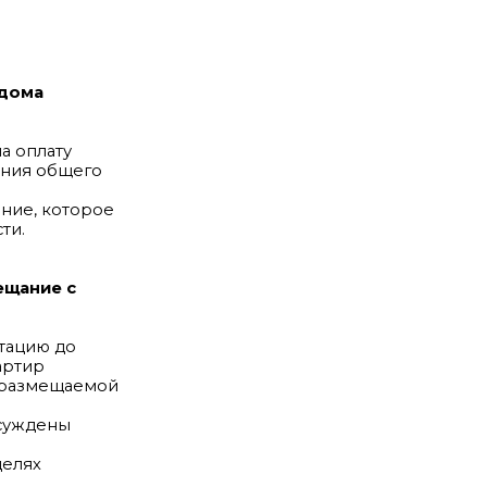
 дома
а оплату
ения общего
ние, которое
ти.
ещание с
атацию до
артир
, размещаемой
бсуждены
целях