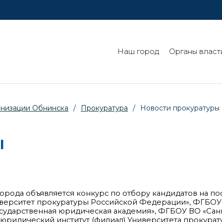
Наш город
Органы власт
анизации Обнинска
/
Прокуратура
/
Новости прокуратуры
ы
орода объявляется конкурс по отбору кандидатов на по
верситет прокуратуры Российской Федерации», ФГБОУ
осударственная юридическая академия», ФГБОУ ВО «Сан
юридический институт (филиал) Университета прокура