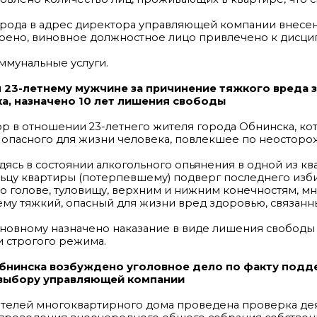
рода в адрес директора управляющей компании внесе
орено, виновное должностное лицо привлечено к дисц
ммунальные услуги.
23-летнему мужчине за причинение тяжкого вреда 
а, назначено 10 лет лишения свободы
р в отношении 23-летнего жителя города Обнинска, ко
 опасного для жизни человека, повлекшее по неосторо
одясь в состоянии алкогольного опьянения в одной из к
ьцу квартиры (потерпевшему) подверг последнего изб
о голове, туловищу, верхним и нижним конечностям, 
му тяжкий, опасный для жизни вред здоровью, связанн
новному назначено наказание в виде лишения свободы н
и строгого режима.
Обнинска возбуждено уголовное дело по факту подд
 выбору управляющей компании
телей многоквартирного дома проведена проверка де