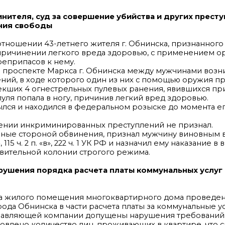
нителя, суд за совершение убийства и других прест
ения свободы
тношении 43-летнего жителя г. Обнинска, признанного
ричинении легкого вреда здоровью, с применением ор
еприпасов к нему.
 на проспекте Маркса г. Обнинска между мужчинами воз
ий, в ходе которого один из них с помощью оружия п
екших 4 огнестрельных пулевых ранения, явившихся п
уля попала в ногу, причинив легкий вред здоровью.
лся и находился в федеральном розыске до момента е
ении инкриминированных преступлений не признал.
енные стороной обвинения, признал мужчину виновным
115 ч. 2 п. «в», 222 ч. 1 УК РФ и назначил ему наказание в 
вительной колонии строгого режима.
рушения порядка расчета платы коммунальных услуг 
а жилого помещения многоквартирного дома проведен
да Обнинска в части расчета платы за коммунальные ус
правляющей компании допущены нарушения требовани
новлено количество лиц, проживающих в квартире, что 