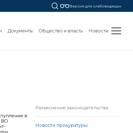
Версия для слабовидящих
и
Документы
Общество и власть
Новости
Разъяснение законодательства
ступление в
 ВО
Новости прокуратуры
кт-
туры