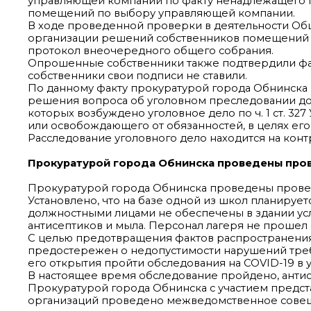
управляющей компании по факту ненадлежащего 
помещений по выбору управляющей компании.
В ходе проведенной проверки в деятельности Об
организации решений собственников помещений м
протокол внеочередного общего собрания.
Опрошенные собственники также подтвердили фа
собственники свои подписи не ставили.
По данному факту прокуратурой города Обнинска
решения вопроса об уголовном преследовании до
которых возбуждено уголовное дело по ч. 1 ст. 3
или освобождающего от обязанностей, в целях его 
Расследование уголовного дело находится на кон
Прокуратурой города Обнинска проведены пров
Прокуратурой города Обнинска проведены провер
Установлено, что на базе одной из школ планируе
должностными лицами не обеспечены в здании ус
антисептиков и мыла. Персонал лагеря не прошел 
С целью предотвращения фактов распространения
предостережен о недопустимости нарушений треб
его открытия пройти обследования на COVID-19 в 
В настоящее время обследование пройдено, антис
Прокуратурой города Обнинска с участием предст
организаций проведено межведомственное совещ