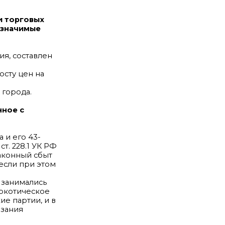
и торговых
 значимые
я, составлен
сту цен на
 города.
нное с
 и его 43-
т. 228.1 УК РФ
аконный сбыт
если при этом
 занимались
аркотическое
е партии, и в
азания