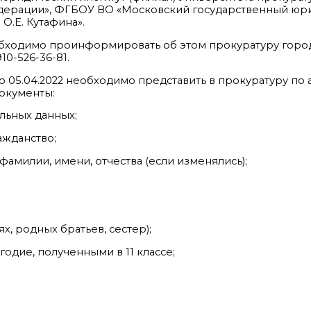
дерации», ФГБОУ ВО «Московский государственный юр
 О.Е. Кутафина».
одимо проинформировать об этом прокуратуру города 
10-526-36-81.
 05.04.2022 необходимо представить в прокуратуру по а
документы:
альных данных;
ажданство;
амилии, имени, отчества (если изменялись);
х, родных братьев, сестер);
годие, полученными в 11 классе;