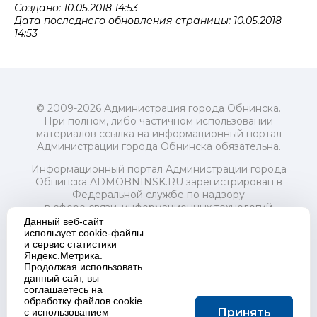
Создано: 10.05.2018 14:53
Дата последнего обновления страницы: 10.05.2018
14:53
© 2009-2026 Администрация города Обнинска.
При полном, либо частичном использовании
материалов ссылка на информационный портал
Администрации города Обнинска обязательна.
Информационный портал Администрации города
Обнинска ADMOBNINSK.RU зарегистрирован в
Федеральной службе по надзору
в сфере связи, информационных технологий
и массовых коммуникаций (Роскомнадзор) 24 июля
Данный веб-сайт
2018 года.
использует cookie-файлы
и сервис статистики
Свидетельство о регистрации Эл № ФС77-73321
Яндекс.Метрика.
Продолжая использовать
Учредитель: Администрация (исполнительно-
данный сайт, вы
распорядительный орган) городского округа "Город
соглашаетесь на
Обнинск". Главный редактор: Байкова Е.А.
обработку файлов cookie
Адрес электронной почты Редакции:
Принять
с использованием