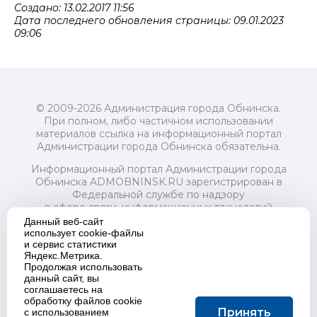
Создано: 13.02.2017 11:56
Дата последнего обновления страницы: 09.01.2023
09:06
© 2009-2026 Администрация города Обнинска.
При полном, либо частичном использовании
материалов ссылка на информационный портал
Администрации города Обнинска обязательна.
Информационный портал Администрации города
Обнинска ADMOBNINSK.RU зарегистрирован в
Федеральной службе по надзору
в сфере связи, информационных технологий
и массовых коммуникаций (Роскомнадзор) 24 июля
Данный веб-сайт
2018 года.
использует cookie-файлы
и сервис статистики
Свидетельство о регистрации Эл № ФС77-73321
Яндекс.Метрика.
Продолжая использовать
Учредитель: Администрация (исполнительно-
данный сайт, вы
распорядительный орган) городского округа "Город
соглашаетесь на
Обнинск". Главный редактор: Байкова Е.А.
обработку файлов cookie
Адрес электронной почты Редакции:
Принять
с использованием