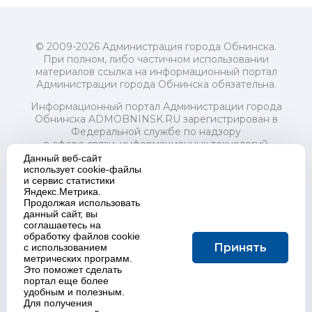
© 2009-2026 Администрация города Обнинска.
При полном, либо частичном использовании
материалов ссылка на информационный портал
Администрации города Обнинска обязательна.
Информационный портал Администрации города
Обнинска ADMOBNINSK.RU зарегистрирован в
Федеральной службе по надзору
в сфере связи, информационных технологий
и массовых коммуникаций (Роскомнадзор) 24 июля
Данный веб-сайт
2018 года.
использует cookie-файлы
и сервис статистики
Свидетельство о регистрации Эл № ФС77-73321
Яндекс.Метрика.
Продолжая использовать
Учредитель: Администрация (исполнительно-
данный сайт, вы
распорядительный орган) городского округа "Город
соглашаетесь на
Обнинск". Главный редактор: Байкова Е.А.
обработку файлов cookie
Адрес электронной почты Редакции:
Принять
с использованием
redactor@admobninsk.ru
метрических программ.
Телефон Редакции: +7 (484) 395-85-85
Это поможет сделать
Настоящий ресурс содержит материалы 18+
портал еще более
Политика в отношении обработки персональных
удобным и полезным.
Для получения
данных