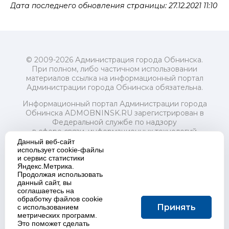
Дата последнего обновления страницы: 27.12.2021 11:10
© 2009-2026 Администрация города Обнинска.
При полном, либо частичном использовании
материалов ссылка на информационный портал
Администрации города Обнинска обязательна.
Информационный портал Администрации города
Обнинска ADMOBNINSK.RU зарегистрирован в
Федеральной службе по надзору
в сфере связи, информационных технологий
и массовых коммуникаций (Роскомнадзор) 24 июля
Данный веб-сайт
2018 года.
использует cookie-файлы
и сервис статистики
Свидетельство о регистрации Эл № ФС77-73321
Яндекс.Метрика.
Продолжая использовать
Учредитель: Администрация (исполнительно-
данный сайт, вы
распорядительный орган) городского округа "Город
соглашаетесь на
Обнинск". Главный редактор: Байкова Е.А.
обработку файлов cookie
Адрес электронной почты Редакции:
Принять
с использованием
redactor@admobninsk.ru
метрических программ.
Телефон Редакции: +7 (484) 395-85-85
Это поможет сделать