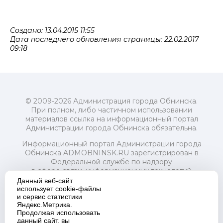
Создано: 13.04.2015 11:55
Дата последнего обновления страницы: 22.02.2017
09:18
© 2009-2026 Администрация города Обнинска.
При полном, либо частичном использовании
материалов ссылка на информационный портал
Администрации города Обнинска обязательна.
Информационный портал Администрации города
Обнинска ADMOBNINSK.RU зарегистрирован в
Федеральной службе по надзору
в сфере связи, информационных технологий
и массовых коммуникаций (Роскомнадзор) 24 июля
Данный веб-сайт
2018 года.
использует cookie-файлы
и сервис статистики
Свидетельство о регистрации Эл № ФС77-73321
Яндекс.Метрика.
Продолжая использовать
Учредитель: Администрация (исполнительно-
данный сайт, вы
распорядительный орган) городского округа "Город