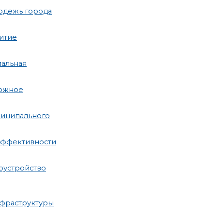
одежь города
итие
иальная
рожное
ниципального
эффективности
оустройство
нфраструктуры