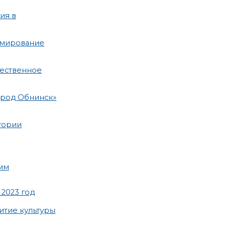
ия в
рмирование
щественное
ород Обнинск»
тории
мм
2023 год
итие культуры