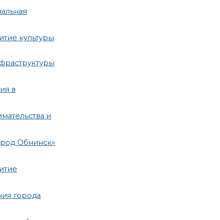
иальная
итие культуры
нфраструктуры
ия в
мательства и
ород Обнинск»
итие
ния города