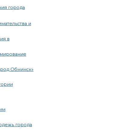
ния города
мательства и
ия в
рмирование
ород Обнинск»
тории
мм
одежь города