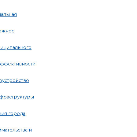
иальная
рожное
ниципального
эффективности
оустройство
нфраструктуры
ния города
мательства и