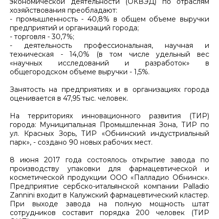
экономической деятельности (ОКВЭД) по отраслям
хозяйствования преобладают:
- промышленность - 40,8% в общем объеме выручки
предприятий и организаций города;
- торговля - 30,7%;
- деятельность профессиональная, научная и
техническая - 14,0% (в том числе удельный вес
«научных исследований и разработок» в
общегородском объеме выручки - 1,5%.
Занятость на предприятиях и в организациях города
оценивается в 47,95 тыс. человек.
На территориях инновационного развития (ТИР)
города: Муниципальная Промышленная Зона, ТИР по
ул. Красных Зорь, ТИР «Обнинский индустриальный
парк», - создано 90 новых рабочих мест.
8 июня 2017 года состоялось открытие завода по
производству упаковки для фармацевтической и
косметической продукции ООО «Палладио Обнинск».
Предприятие сербско-итальянской компании Palladio
Zannini входит в Калужский фармацевтический кластер.
При выходе завода на полную мощность штат
сотрудников составит порядка 200 человек (ТИР