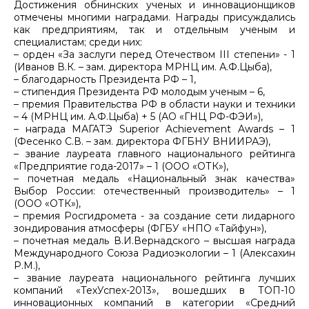
Достижения обнинских ученых и инновационщиков
отмечены многими наградами. Награды присуждались
как предприятиям, так и отдельным ученым и
специалистам; среди них:
– орден «За заслуги перед Отечеством III степени» - 1
(Иванов В.К. – зам. директора МРНЦ им. А.Ф.Цыба),
– благодарность Президента РФ – 1,
– стипендия Президента РФ молодым ученым – 6,
– премия Правительства РФ в области науки и техники
– 4 (МРНЦ им. А.Ф.Цыба) + 5 (АО «ГНЦ РФ-ФЭИ»),
– награда МАГАТЭ Superior Achievement Awards – 1
(Фесенко С.В. – зам. директора ФГБНУ ВНИИРАЭ),
– звание лауреата главного национального рейтинга
«Предприятие года-2017» – 1 (ООО «ОТК»),
– почетная медаль «Национальный знак качества»
Выбор России: отечественный производитель» – 1
(ООО «ОТК»),
– премия Росгидромета - за создание сети лидарного
зондирования атмосферы (ФГБУ «НПО «Тайфун»),
– почетная медаль В.И.Вернадского – высшая награда
Международного Союза Радиоэкологии – 1 (Алексахин
Р.М.),
– звание лауреата национального рейтинга лучших
компаний «ТехУспех-2013», вошедших в ТОП-10
инновационных компаний в категории «Средний