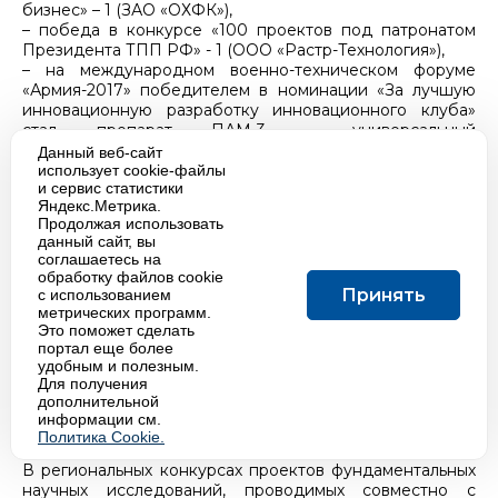
бизнес» – 1 (ЗАО «ОХФК»),
– победа в конкурсе «100 проектов под патронатом
Президента ТПП РФ» - 1 (ООО «Растр-Технология»),
– на международном военно-техническом форуме
«Армия-2017» победителем в номинации «За лучшую
инновационную разработку инновационного клуба»
стал препарат ПАМ-3 – универсальный
кровезаменитель с функцией переноса кислорода
Данный веб-сайт
(ООО «Паритет»).
использует cookie-файлы
и сервис статистики
Яндекс.Метрика.
Кроме того, сотрудникам НПК города вручено
Продолжая использовать
значительное количество ведомственных наград: 8
данный сайт, вы
медалей, 156 почетных грамот, благодарностей и
соглашаетесь на
благодарственных писем, 66 почетных нагрудных
обработку файлов cookie
знаков.
Принять
с использованием
метрических программ.
Среди региональных наград обнинских ученых –
Это поможет сделать
портал еще более
медаль «За особые заслуги перед Калужской
удобным и полезным.
областью» 2-й степени, 11 Почетных грамот и
Для получения
благодарностей Губернатора Калужской области, 52
дополнительной
почетных грамот и благодарственных писем областных
информации см.
министерств.
Политика Cookie.
В региональных конкурсах проектов фундаментальных
научных исследований, проводимых совместно с