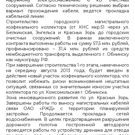
сооружений. Согласно техническому решению выбран
вариант прохождения кабеля, ведется прокладка
кабельной линии.
Строительство городского магистрального
хозфекального коллектора (от КНС мкр.51 через ул.
Белкинская, Энгельса и Красных Зорь до городских
очистных сооружений. В рамках заключенного
контракта выполнены работы на сумму 57,5 млн. рублей,
профинансировано – 31,4 млн. рублей из средств
межбюджетного трансферта, выделенного г. Обнинску
как наукограду РФ.
При завершении строительства 1-го этапа, намеченного
на середину августа 2013 года, будет введен в
действие новый участок хозфекального коллектора, что
позволит избежать риски возникновения нештатных
ситуаций, связанных со значительным износом участка
коллектора по ул. Комсомольская г. Обнинска.
Зона инновационного развития по ул. Красных Зорь.
Завершены работы по выносу магистральных кабелей
связи ОАО «РЖД» с территории планируемой
застройки. Продолжается прокладка сетей
водоснабжения. В целях предотвращения разрушения
дорожного полотна построенной автодороги
проводятся работы по устройству дренажа для отвода