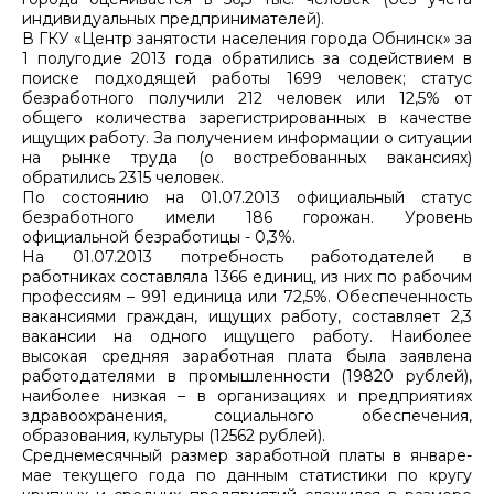
индивидуальных предпринимателей).
В ГКУ «Центр занятости населения города Обнинск» за
1 полугодие 2013 года обратились за содействием в
поиске подходящей работы 1699 человек; статус
безработного получили 212 человек или 12,5% от
общего количества зарегистрированных в качестве
ищущих работу. За получением информации о ситуации
на рынке труда (о востребованных вакансиях)
обратились 2315 человек.
По состоянию на 01.07.2013 официальный статус
безработного имели 186 горожан. Уровень
официальной безработицы - 0,3%.
На 01.07.2013 потребность работодателей в
работниках составляла 1366 единиц, из них по рабочим
профессиям – 991 единица или 72,5%. Обеспеченность
вакансиями граждан, ищущих работу, составляет 2,3
вакансии на одного ищущего работу. Наиболее
высокая средняя заработная плата была заявлена
работодателями в промышленности (19820 рублей),
наиболее низкая – в организациях и предприятиях
здравоохранения, социального обеспечения,
образования, культуры (12562 рублей).
Среднемесячный размер заработной платы в январе-
мае текущего года по данным статистики по кругу