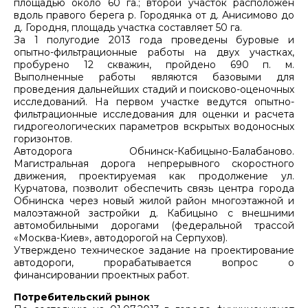
площадью около 60 га.; второй участок расположен
вдоль правого берега р. Городянка от д. Анисимово до
д. Городня, площадь участка составляет 50 га.
За 1 полугодие 2013 года проведены буровые и
опытно-фильтрационные работы на двух участках,
пробурено 12 скважин, пройдено 690 п. м.
Выполненные работы являются базовыми для
проведения дальнейших стадий и поисково-оценочных
исследований. На первом участке ведутся опытно-
фильтрационные исследования для оценки и расчета
гидрогеологических параметров вскрытых водоносных
горизонтов.
Автодорога Обнинск-Кабицыно-Балабаново.
Магистральная дорога непрерывного скоростного
движения, проектируемая как продолжение ул.
Курчатова, позволит обеспечить связь центра города
Обнинска через новый жилой район многоэтажной и
малоэтажной застройки д. Кабицыно с внешними
автомобильными дорогами (федеральной трассой
«Москва-Киев», автодорогой на Серпухов).
Утверждено техническое задание на проектирование
автодороги, прорабатывается вопрос о
финансировании проектных работ.
Потребительский рынок