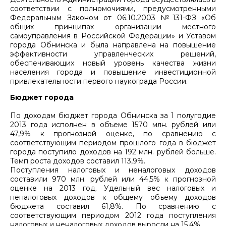
соответствии с полномочиями, предусмотренными
Федеральным Законом от 06.10.2003 №131-ФЗ «Об
общих принципах организации местного
самоуправления в Российской Федерации» и Уставом
города Обнинска и была направлена на повышение
эффективности управленческих решений,
обеспечивающих новый уровень качества жизни
населения города и повышение инвестиционной
привлекательности первого наукограда России.
Бюджет города
По доходам бюджет города Обнинска за 1 полугодие
2013 года исполнен в объеме 1570 млн. рублей или
47,9% к прогнозной оценке, по сравнению с
соответствующим периодом прошлого года в бюджет
города поступило доходов на 192 млн. рублей больше.
Темп роста доходов составил 113,9%.
Поступления налоговых и неналоговых доходов
составили 970 млн. рублей или 44,5% к прогнозной
оценке на 2013 год. Удельный вес налоговых и
неналоговых доходов к общему объему доходов
бюджета составил 61,8%. По сравнению с
соответствующим периодом 2012 года поступления
налоговых и неналоговых доходов выросли на 15,4%.