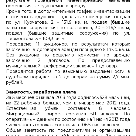
результате проведения инвентаризации выявлены
помещения, не сдаваемые в аренду.
Кроме того, в дополнительный график инвентаризации
включены следующие подвальные помещения: подвал
по ул. Курчатова, 2 – 131,9 кв. м, подвал (бывшие
защитные сооружения) по пр. Ленина, 30 – 216,7 кв. м,
подвал (бывшие защитные сооружения) по ул.
Лермонтова, 3 – 109,3 кв. м.
Проведено 11 аукционов, по результатам которых
заключено 19 договоров аренды площадью 5,1 тыс. кв. м.
Без аукциона по решению комиссии по аренде
заключено 2 договора. По предоставлению
муниципальной преференции заключен 1 договор.
Проводится работа по взысканию задолженности в
судебном порядке по 2 договорам на сумму 2,7 млн.
рублей.
Занятость, заработная плата
За 5 месяцев с начала 2013 года родилось 528 малышей,
на 22 ребенка больше, чем в январе-мае 2012 года.
Естественная убыль составила 8 человек.
Миграционный прирост составил 511 человек. По
оперативным данным по состоянию на 1 июня 2013 года
численность горожан составляла 106,5 тыс. человек
Общая занятость по предприятиям и организациям
города оценивается в 56,5 тыс. человек (без учета