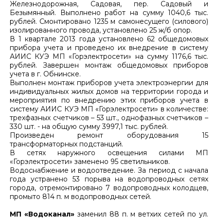
Железнодорожная, Садовая, пер. Садовый и
Безымянный. Выполнено работ на сумму 1040,6 тыс.
рублей. Смонтировано 1235 м самонесущего (силового)
изолированного провода, установлено 25 ж/б опор.
В 1 квартале 2013 года установлено 62 общедомовых
прибора учета и проведено их внедрение в систему
АИИС КУЭ МП «Горэлектросети» на сумму 1176,6 тыс.
рублей. Завершен монтаж общедомовых приборов
учета в г. Обнинске.
Выполнен монтаж приборов учета электроэнергии для
индивидуальных жилых домов на территории города и
мероприятия по внедрению этих приборов учета в
систему АИИС КУЭ МП «Горэлектросети» в количестве:
трехфазных счетчиков – 53 шт., однофазных счетчиков –
330 шт. - на общую сумму 3997,1 тыс. рублей.
Произведен ремонт оборудования 15
трансформаторных подстанций.
В сетях наружного освещения силами МП
«Горэлектросети» заменено 95 светильников.
Водоснабжение и водоотведение. За период с начала
года устранено 53 порыва на водопроводных сетях
города, отремонтировано 7 водопроводных колодцев,
промыто 814 п. м водопроводных сетей.
МП «Водоканал»
заменил 88 п. м ветхих сетей по ул.