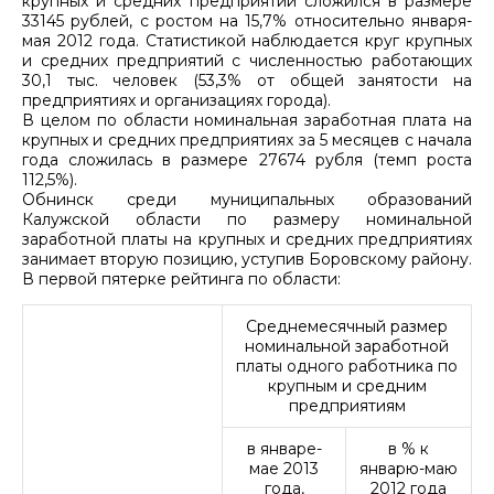
крупных и средних предприятий сложился в размере
33145 рублей, с ростом на 15,7% относительно января-
мая 2012 года. Статистикой наблюдается круг крупных
и средних предприятий с численностью работающих
30,1 тыс. человек (53,3% от общей занятости на
предприятиях и организациях города).
В целом по области номинальная заработная плата на
крупных и средних предприятиях за 5 месяцев с начала
года сложилась в размере 27674 рубля (темп роста
112,5%).
Обнинск среди муниципальных образований
Калужской области по размеру номинальной
заработной платы на крупных и средних предприятиях
занимает вторую позицию, уступив Боровскому району.
В первой пятерке рейтинга по области:
Среднемесячный размер
номинальной заработной
платы одного работника по
крупным и средним
предприятиям
в январе-
в % к
мае 2013
январю-маю
года,
2012 года