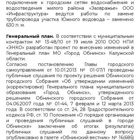
подключение к городским сетям водоснабжения и
водоотведения жилого района «Заовражье» ООО
«Инфраструктура» ведутся работы по замене
трубопровода участка Южного водовода – заменено
630 п. м.
Генеральный план.
В соответствии с муниципальным
контрактом № 13-48/10 от 19 июля 2010 ООО НПИ
«ЭНКО» разработан проект по внесению изменений в
Генеральный план МО «Город Обнинск» Калужской
области.
Согласно постановлению Главы городского
самоуправления от 10.01.2013 № 01-07/1 проведены
публичные слушания по проекту решения Обнинского
городского Собрания «Об утверждении изменений
(корректировке) Генерального плана муниципального
образования «Город Обнинск», утвержденного
решением Обнинского городского Собрания от
04.06.2007 года № 01-44, 7 февраля и 12 марта 2013
года. В соответствии со ст. 24, 28 Градостроительного
кодекса РФ, ст. 10 Положения «О порядке организации
и проведения публичных слушаний в городе
Обнинске» заключение об итогах (результатах)
публичных слушаний по данному вопросу
опубликовано в газете «Обнинский вестник» № 16(685)