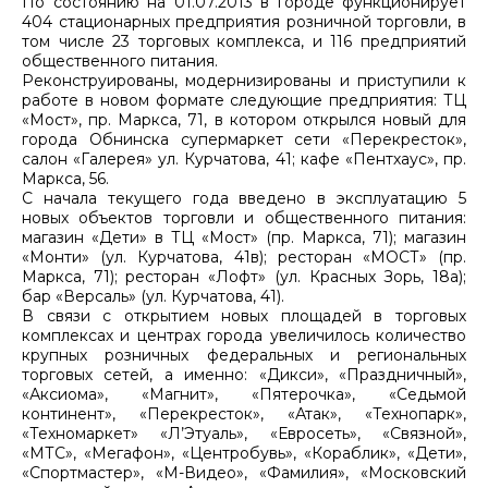
По состоянию на 01.07.2013 в городе функционирует
404 стационарных предприятия розничной торговли, в
том числе 23 торговых комплекса, и 116 предприятий
общественного питания.
Реконструированы, модернизированы и приступили к
работе в новом формате следующие предприятия: ТЦ
«Мост», пр. Маркса, 71, в котором открылся новый для
города Обнинска супермаркет сети «Перекресток»,
салон «Галерея» ул. Курчатова, 41; кафе «Пентхаус», пр.
Маркса, 56.
С начала текущего года введено в эксплуатацию 5
новых объектов торговли и общественного питания:
магазин «Дети» в ТЦ «Мост» (пр. Маркса, 71); магазин
«Монти» (ул. Курчатова, 41в); ресторан «МОСТ» (пр.
Маркса, 71); ресторан «Лофт» (ул. Красных Зорь, 18а);
бар «Версаль» (ул. Курчатова, 41).
В связи с открытием новых площадей в торговых
комплексах и центрах города увеличилось количество
крупных розничных федеральных и региональных
торговых сетей, а именно: «Дикси», «Праздничный»,
«Аксиома», «Магнит», «Пятерочка», «Седьмой
континент», «Перекресток», «Атак», «Технопарк»,
«Техномаркет» «Л’Этуаль», «Евросеть», «Связной»,
«МТС», «Мегафон», «Центробувь», «Кораблик», «Дети»,
«Спортмастер», «М-Видео», «Фамилия», «Московский