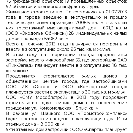
75 гражданских объектов; 19 промышленных объектов;
97 объектов инженерной инфраструктуры.
Жилищное строительство. По состоянию на 01.07.2013
года в городе введено в эксплуатацию и прошло
техническую инвентаризацию 7006,6 кв. м жилья, из
них: трехэтажный многоквартирный дом - 601,3 кв. м
(ООО «Экодолье Обнинск»);28 индивидуальных жилых
домов площадью 6405,3 кв. м.
Всего в течение 2013 года планируется построить и
ввести в эксплуатацию около 85 тыс. кв. м жилья.
В этом году на территории города продолжится
застройка нового микрорайона 55, где застройщик ЗАО
«Пик-Запад» планирует ввести в эксплуатацию 18 тыс.
кв. м жилья.
Продолжится строительство жилых домов в
общественном центре города, где застройщиками
ООО ИК «Остов» и ООО «Комфортный город»
планируется ввести в эксплуатацию 30 тыс. кв. м жилья.
ООО «СМУ Мособлстрой» в 2013 году продолжит
строительство двух жилых домов и переселение
граждан на ул. Комсомольская – 5 тыс. кв. м.
В районе ул. Шацкого ООО «Промстройкомплекс»
будет построено и введено в эксплуатацию два 14-ти
этажных дома – 8 000 кв. м.
9-ти этажный дом застройщик ООО «Спарта» планирует