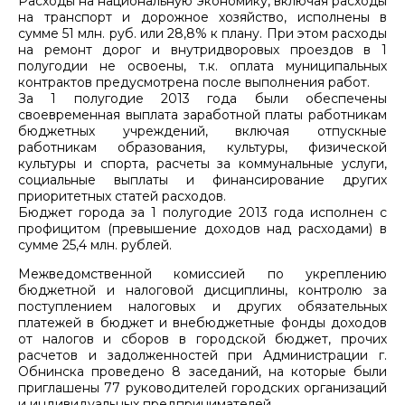
Расходы на национальную экономику, включая расходы
на транспорт и дорожное хозяйство, исполнены в
сумме 51 млн. руб. или 28,8% к плану. При этом расходы
на ремонт дорог и внутридворовых проездов в 1
полугодии не освоены, т.к. оплата муниципальных
контрактов предусмотрена после выполнения работ.
За 1 полугодие 2013 года были обеспечены
своевременная выплата заработной платы работникам
бюджетных учреждений, включая отпускные
работникам образования, культуры, физической
культуры и спорта, расчеты за коммунальные услуги,
социальные выплаты и финансирование других
приоритетных статей расходов.
Бюджет города за 1 полугодие 2013 года исполнен с
профицитом (превышение доходов над расходами) в
сумме 25,4 млн. рублей.
Межведомственной комиссией по укреплению
бюджетной и налоговой дисциплины, контролю за
поступлением налоговых и других обязательных
платежей в бюджет и внебюджетные фонды доходов
от налогов и сборов в городской бюджет, прочих
расчетов и задолженностей при Администрации г.
Обнинска проведено 8 заседаний, на которые были
приглашены 77 руководителей городских организаций
и индивидуальных предпринимателей.