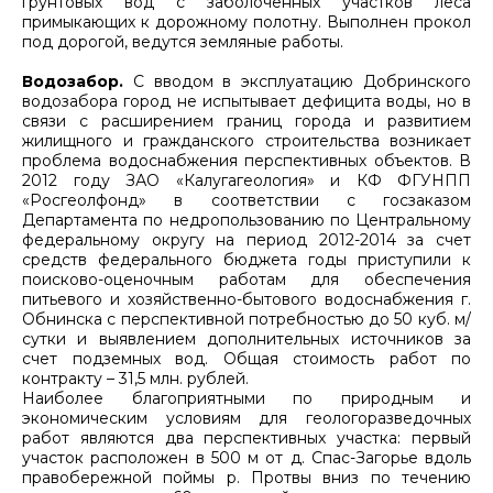
грунтовых вод с заболоченных участков леса
примыкающих к дорожному полотну. Выполнен прокол
под дорогой, ведутся земляные работы.
Водозабор.
С вводом в эксплуатацию Добринского
водозабора город не испытывает дефицита воды, но в
связи с расширением границ города и развитием
жилищного и гражданского строительства возникает
проблема водоснабжения перспективных объектов. В
2012 году ЗАО «Калугагеология» и КФ ФГУНПП
«Росгеолфонд» в соответствии с госзаказом
Департамента по недропользованию по Центральному
федеральному округу на период 2012-2014 за счет
средств федерального бюджета годы приступили к
поисково-оценочным работам для обеспечения
питьевого и хозяйственно-бытового водоснабжения г.
Обнинска с перспективной потребностью до 50 куб. м/
сутки и выявлением дополнительных источников за
счет подземных вод. Общая стоимость работ по
контракту – 31,5 млн. рублей.
Наиболее благоприятными по природным и
экономическим условиям для геологоразведочных
работ являются два перспективных участка: первый
участок расположен в 500 м от д. Спас-Загорье вдоль
правобережной поймы р. Протвы вниз по течению