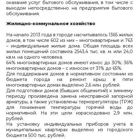
оказания услуг бытового обслуживания, в том числе с
выходом непосредственно на предприятия бытового
обслуживания.
Жилищно-коммунальное хозяйство
На начало 2013 года в городе насчитывалось 1365 жилых
домов, в том числе 602 из них – многоквартирные и 763
– индивидуальные жилые дома. Общая площадь всех
жилых помещений составила 2543,4 тыс. кв. м. или 24,0
кв.м. на одного человека.
64% многоквартирных домов имеют износ до 30%; 36%
многоквартирных домов – с износом от 31% до 65%.
Для поддержания домов в нормативном состоянии из
бюджета города на ремонт крыш в пяти
многоквартирных домах выделено 2,6 млн. рублей.
Для подготовки домов (бывших общежитий) к зимнему
периоду произведена замена неисправной запорной
арматуры, а также установлены терморегуляторы (ТРЖ)
для понижения температуры горячей воды до
нормативной. На эти цели израсходовано 2,9 млн.
рублей.
На установку индивидуальных приборов учета в
муниципальных квартирах выделено из городского
бюджета 500 тыс. рублей.