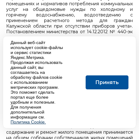
помещениях и нормативов потребления коммунальных
услуг на общедомовые нужды по холодному и
горячему водоснабжению, водоотведению с
применением расчетного метода для граждан
Калужской области при отсутствии приборов учета».
Постановлением министерства от 14.12.2012 № 440-эк
внесены изменения в постановление министерства от
22.08.2012 №150-эк, в соответствии с которым
Данный веб-сайт
использует cookie-файлы
нормативы потребления коммунальных услуг по
и сервис статистики
горячему, холодному водоснабжению и
Яндекс.Метрика.
водоотведению на общедомовые нужды не
Продолжая использовать
применялись до 1 июня 2013 года. В соответствии с
данный сайт, вы
постановлением министерства тарифного
соглашаетесь на
регулирования Калужской области от 29.05.2013 № 106-
обработку файлов cookie
эк введены в действие с 1 июня 2013 года единые
Принять
с использованием
нормативы потребления коммунальных услуг по
метрических программ.
Это поможет сделать
холодному (горячему) водоснабжению на
портал еще более
общедомовые нужды.
удобным и полезным.
Плата за жилое помещение включает плату за наем,
Для получения
плату за содержание и текущий ремонт жилых
дополнительной
помещений, плату за вывоз твердых бытовых отходов,
информации см.
техническое обслуживание и ремонт лифта.
Политика Cookie.
В соответствии с Жилищным кодексом плата за
содержание и ремонт жилого помещения принимается
на общем собрании собственников жилых помещений