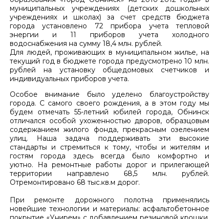
муниципальных учреждениях (детских дошкольных
учреждениях и школах) за счет средств бюджета
города установлено 72 прибора учета тепловой
энергии и 11 приборов учета холодного
водоснабжения на сумму 18,4 млн. рублей.
Для людей, проживающих в муниципальном жилье, на
текущий год в бюджете города предусмотрено 10 млн.
рублей на установку общедомовых счетчиков и
индивидуальных приборов учета.
Особое внимание было уделено благоустройству
города. С самого своего рождения, а в этом году мы
будем отмечать 55-летний юбилей города, Обнинск
отличался особой ухоженностью дворов, образцовым
содержанием жилого фонда, прекрасным озелением
улиц. Наша задача поддерживать эти высокие
стандарты и стремиться к тому, чтобы и жителям и
гостям города здесь всегда было комфортно и
уютно. На ремонтные работы дорог и прилегающей
территории направлено 68,5 млн. рублей.
Отремонтировано 68 тыс.кв.м дорог.
При ремонте дорожного полотна применялись
новейшие технологии и материалы: асфальтобетонное
покрытие «Унирем» с добавлением резиновой крошки,