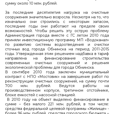
сумму около 10 млн. рублей.
За последние десятилетия нагрузка на очистные
сооружения значительно возросла. Несмотря на то, что
изначально они строились с некоторым запасом,
последние годы они работают на пределе своих
возможностей. Чтобы решить эту острую проблему
Администрация города вместе с ГС летом 2010 года
приняли инвестиционную программу МП «Водоканал»
по развитию системы водоотведения и очистки
сточных вод города Обнинска на период 2011-2015
годы. Утвержденная этим решением надбавка в тариф
направлена на финансирование строительства
современных очистных сооружений и решения
экологической проблемы для города Обнинска.
В сентябре 2010 года заключен муниципальный
контракт с НПО «Мостовик» на завершение работ по
реконструкции очистных сооружений, на сумму почти
700 млн. рублей. Ведутся работы на
производственном корпусе, третичном отстойнике,
блоке емкостей с насосной станцией.
В 2010 году на объект выделено финансирование в
сумме – без малого 221 млн. рублей, в том числе:
средства федеральной целевой программы «Жилище» -
более 96 млн. рублей, средства городского бюджета –