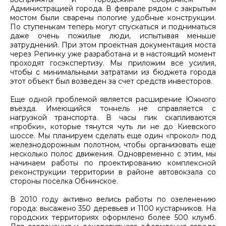
Администрацией города. В феврале рядом с закрытым
мостом были сварены пологие удобные конструкции.
По ступенькам теперь могут спускаться и подниматься
даже очень пожилые люди, испытывая меньше
затруднений. При этом проектная документация моста
через Репинку уже разработана и в настоящий момент
проходят госэкспертизу. Мы приложим все усилия,
чтобы с минимальными затратами из бюджета города
этот объект был возведен за счет средств инвесторов.
Еще одной проблемой является расширение Южного
въезда. Имеющийся тоннель не справляется с
нагрузкой транспорта. В часы пик скапливаются
«пробки», которые тянутся чуть ли не до Киевского
шоссе. Мы планируем сделать еще один «прокол» под
железнодорожным полотном, чтобы организовать еще
несколько полос движения. Одновременно с этим, мы
начинаем работы по проектированию комплексной
реконструкции территории в районе автовокзала со
стороны поселка Обнинское.
В 2010 году активно велись работы по озеленению
города: высажено 350 деревьев и 1100 кустарников. На
городских территориях оформлено более 500 клумб.