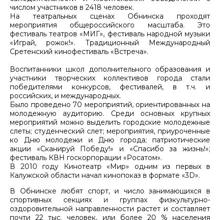
числом участников в 2418 человек.
На театральных сценах Обнинска проходят
мероприятия общероссийского масштаба. Это
фестиваль театров «МИГ», фестиваль народной музыки
«Играй, рожок!». Традиционный Международный
Сретенский кинофестиваль «Встреча».
Воспитанники школ дополнительного образования и
участники творческих коллективов города стали
победителями конкурсов, фестивалей, в т.ч. и
российских, и международных.
Было проведено 70 мероприятий, ориентированных на
молодежную аудиторию. Среди основных крупных
мероприятий можно выделить городские молодежные
слеты; студенческий слет; мероприятия, приуроченные
ко Дню молодежи и Дню города; патриотические
акции «Сканируй Победу!» и «Спасибо за жизнь!»;
фестиваль КВН госкорпорации «Росатом».
В 2010 году Кинотеатр «Мир» одним из первых в
Калужской области начал кинопоказ в формате «3D».
В Обнинске любят спорт, и число занимающихся в
спортивных секциях и группах физкультурно-
оздоровительной направленности растет и составляет
почти 22 тыс. человек, или более 20 % населения