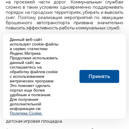
на проезжей части дорог. Коммунальным службам
сложно в таких условиях одновременно поддерживать
порядок на городских территориях, убирать и вывозить
снег. Поэтому реализация мероприятий по эвакуации
брошенного автотранспорта призвана значительно
повысить эффективность работы коммунальных служб.
Нынешней зимой выпало рекордное количество снега.
Данный веб-сайт
По оценкам синоптиков в два раза больше, чем в
использует cookie-файлы
прошлом. Мы задействовали всю имеющуюся технику –
и сервис статистики
Яндекс.Метрика.
около 40 машин. Тем не менее, этого явно
Продолжая использовать
недостаточно. Дополнительно привлечены
данный сайт, вы
большегрузные автомобили для вывоза снега. Уже
соглашаетесь на
вывезено более 17 тысяч кубометров. Почти столько
обработку файлов cookie
же было вывезено за весь зимний период прошлого
Принять
с использованием
года.
метрических программ.
Чтобы получить дополнительные средства на
Это поможет сделать
благоустройство мы активно принимаем участие в
портал еще более
удобным и полезным.
различных областных и всероссийских конкурсах. Так,
Для получения
например, на средства, полученные по результатам
дополнительной
конкурса «Самый благоустроенный город России» по
информации см.
итогам 2008 года в 2010 году за счет федерального
Политика Cookie.
финансирования в городском парке установлена
детская игровая площадка.