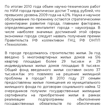
По итогам 2010 года объем научно-технических работ
по НИИ города практически достиг 7 млрд. рублей, что
превысило уровень 2009 года на 4,0%. Наука и научное
обслуживание по-прежнему остаются стратегическими
ориентирами развития города, главными факторами,
определяющими менталитет города – наукограда. В
числе наиболее значимых достижений этой сферы
экономики города следует назвать получение премии
Правительста РФ коллективом ГНЦ РФ ОНПП
«Технология».
В городе продолжалось строительство жилья. За год
введено 5 многоквартирных жилых домов на 516
квартир площадью более 29 тыс.кв.м и 29
индивидуальных жилых домов площадью 8 тыс.кв.м.
Общий фонд введенного жилья составил около 37
тыс.кв.м.Как это повлияло на решение жилищной
проблемы в городе? В 2010 году 27 семьям
предоставлены жилые помещения из муниципального
жилищного фонда по договорам социального найма. 12
очередников получили государственные жилищные
сертификаты на приобретение жилья в рамках
реализации подпрограммы «Выполнение
государственных обязательств по обеспечению