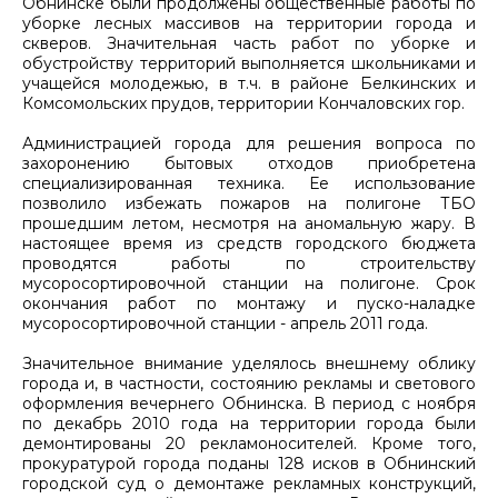
Обнинске были продолжены общественные работы по
уборке лесных массивов на территории города и
скверов. Значительная часть работ по уборке и
обустройству территорий выполняется школьниками и
учащейся молодежью, в т.ч. в районе Белкинских и
Комсомольских прудов, территории Кончаловских гор.
Администрацией города для решения вопроса по
захоронению бытовых отходов приобретена
специализированная техника. Ее использование
позволило избежать пожаров на полигоне ТБО
прошедшим летом, несмотря на аномальную жару. В
настоящее время из средств городского бюджета
проводятся работы по строительству
мусоросортировочной станции на полигоне. Срок
окончания работ по монтажу и пуско-наладке
мусоросортировочной станции - апрель 2011 года.
Значительное внимание уделялось внешнему облику
города и, в частности, состоянию рекламы и светового
оформления вечернего Обнинска. В период с ноября
по декабрь 2010 года на территории города были
демонтированы 20 рекламоносителей. Кроме того,
прокуратурой города поданы 128 исков в Обнинский
городской суд о демонтаже рекламных конструкций,