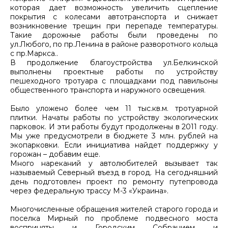
которая дает возможность увеличить сцепление
покрытия с колесами автотранспорта и снижает
возникновение трещин при перепаде температуры.
Такие дорожные работы были проведены по
ул.Любого, по пр.Ленина в районе разворотного кольца
с пр.Маркса..
В продолжение благоустройства ул.Белкинской
выполнены проектные работы по устройству
пешеходного тротуара с площадками под павильоны
общественного транспорта и наружного освещения.
Было уложено более чем 11 тыс.кв.м. тротуарной
плитки. Начаты работы по устройству экологических
парковок. И эти работы будут продолжены в 2011 году.
Мы уже предусмотрели в бюджете 3 млн. рублей на
экопарковки. Если инициатива найдет поддержку у
горожан – добавим еще.
Много нареканий у автолюбителей вызывает так
называемый Северный въезд в город. На сегодняшний
день подготовлен проект по ремонту путепровода
через федеральную трассу М-3 «Украина».
Многочисленные обращения жителей старого города и
поселка Мирный по проблеме подвесного моста
восприняты и Городским Собранием и