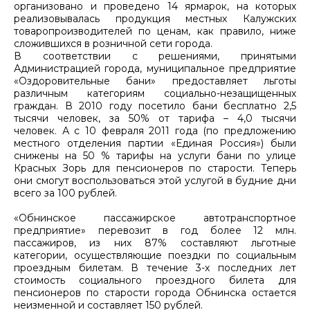
организовано и проведено 14 ярмарок, на которых
реализовывалась продукция местных Калужских
товаропроизводителей по ценам, как правило, ниже
сложившихся в розничной сети города.
В соответствии с решениями, принятыми
Администрацией города, муниципальное предприятие
«Оздоровительные бани» предоставляет льготы
различным категориям социально-незащищенных
граждан. В 2010 году посетило бани бесплатно 2,5
тысячи человек, за 50% от тарифа – 4,0 тысячи
человек. А с 10 февраля 2011 года (по предложению
местного отделения партии «Единая Россия») были
снижены на 50 % тарифы на услуги бани по улице
Красных Зорь для пенсионеров по старости. Теперь
они смогут воспользоваться этой услугой в будние дни
всего за 100 рублей.
«Обнинское пассажирское автотранспортное
предприятие» перевозит в год более 12 млн.
пассажиров, из них 87% составляют льготные
категории, осуществляющие поездки по социальным
проездным билетам. В течение 3-х последних лет
стоимость социального проездного билета для
пенсионеров по старости города Обнинска остается
неизменной и составляет 150 рублей.