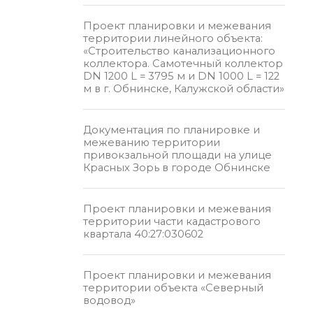
Проект планировки и межевания
территории линейного объекта:
«Строительство канализационного
коллектора. Самотечный коллектор
DN 1200 L = 3795 м и DN 1000 L = 122
м в г. Обнинске, Калужской области»
Документация по планировке и
межеванию территории
привокзальной площади на улице
Красных Зорь в городе Обнинске
Проект планировки и межевания
территории части кадастрового
квартала 40:27:030602
Проект планировки и межевания
территории объекта «Северный
водовод»