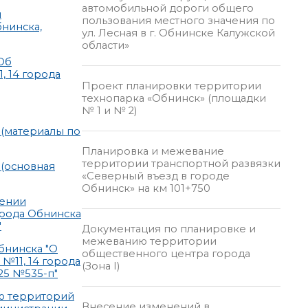
автомобильной дороги общего
и
пользования местного значения по
нинска,
ул. Лесная в г. Обнинске Калужской
области»
Об
 14 города
Проект планировки территории
технопарка «Обнинск» (площадки
№ 1 и № 2)
 (материалы по
Планировка и межевание
территории транспортной развязки
 (основная
«Северный въезд в городе
Обнинск» на км 101+750
сении
орода Обнинска
"
Документация по планировке и
межеванию территории
бнинска "О
общественного центра города
№11, 14 города
(Зона I)
25 №535-п"
ию территорий
Внесение изменений в