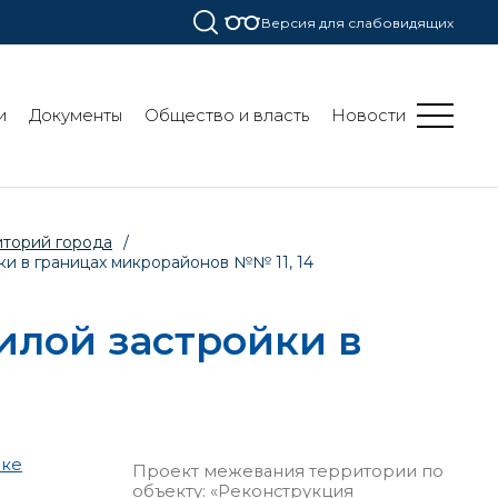
Версия для слабовидящих
и
Документы
Общество и власть
Новости
иторий города
/
и в границах микрорайонов №№ 11, 14
илой застройки в
вке
Проект межевания территории по
объекту: «Реконструкция