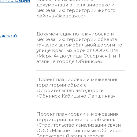
дминистрации
документацию по планировке и
межеванию территории жилого
района «Заовражье»
Документация по планировке и
лужской
межеванию территории объекта
«Участок автомобильной дороги по
улице Красных Зорь от ООО СПМ
«Марк-4» до улицы Северная (I и II
этапы) в городе Обнинске»
Проект планировки и межевания
территории объекта:
«Строительство автодороги
«Обнинск-Кабицыно-Лапшинка»
Проект планировки и межевания
территории линейного объекта:
«Строительство канализации связи
ООО «Макснет системы» «Обнинск-
Белоусово» (1 этап) в городе