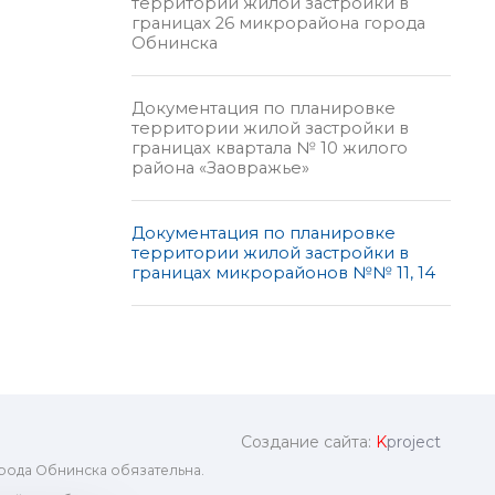
территории жилой застройки в
границах 26 микрорайона города
Обнинска
Документация по планировке
территории жилой застройки в
границах квартала № 10 жилого
района «Заовражье»
Документация по планировке
территории жилой застройки в
границах микрорайонов №№ 11, 14
Создание сайта:
K
project
рода Обнинска обязательна.