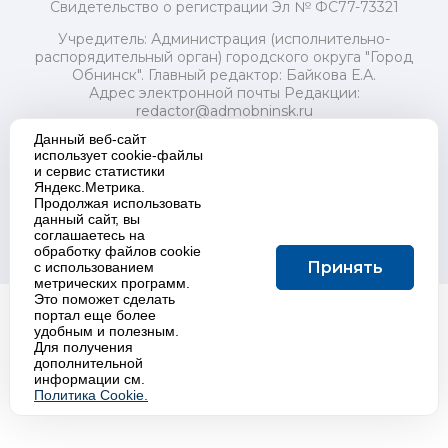
Свидетельство о регистрации Эл № ФС77-73321
Учредитель: Администрация (исполнительно-
распорядительный орган) городского округа "Город
Обнинск". Главный редактор: Байкова Е.А.
Адрес электронной почты Редакции:
redactor@admobninsk.ru
Телефон Редакции: +7 (484) 395-85-85
Данный веб-сайт
Настоящий ресурс содержит материалы 18+
использует cookie-файлы
Политика в отношении обработки персональных
и сервис статистики
данных
Яндекс.Метрика.
Продолжая использовать
данный сайт, вы
соглашаетесь на
обработку файлов cookie
Создание сайта:
K
project
Принять
с использованием
метрических программ.
Это поможет сделать
портал еще более
удобным и полезным.
Для получения
дополнительной
информации см.
Политика Cookie.