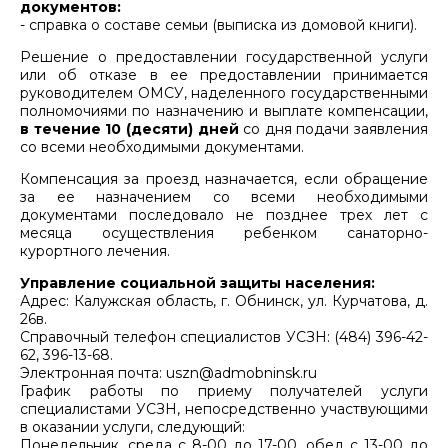
документов:
- справка о составе семьи (выписка из домовой книги).
Решение о предоставлении государственной услуги
или об отказе в ее предоставлении принимается
руководителем ОМСУ, наделенного государственными
полномочиями по назначению и выплате компенсации,
в течение 10 (десяти) дней
со дня подачи заявления
со всеми необходимыми документами.
Компенсация за проезд назначается, если обращение
за ее назначением со всеми необходимыми
документами последовало не позднее трех лет с
месяца осуществления ребенком санаторно-
курортного лечения.
Управление социальной защиты населения:
Адрес: Калужская область, г. Обнинск, ул. Курчатова, д.
26в.
Справочный телефон специалистов УСЗН: (484) 396-42-
62, 396-13-68.
Электронная почта: uszn@admobninsk.ru
График работы по приему получателей услуги
специалистами УСЗН, непосредственно участвующими
в оказании услуги, следующий:
Понедельник, среда с 8-00 до 17-00, обед с 13-00 до