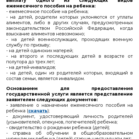
выплату одного из следующих видов
ежемесячного пособия на ребенка:
- ежемесячное пособие на ребенка;
- на детей, родители которых уклоняются от уплаты
алиментов, либо в других случаях, предусмотренных
законодательством Российской Федерации, когда
взыскание алиментов невозможно;
- на детей военнослужащих, проходящих военную
службу по призыву;
- на детей одиноких матерей;
- на второго и последующих детей в возрасте от
полутора до трех лет;
- на детей-инвалидов;
- на детей, один из родителей которых, входящий в
состав семьи, является инвалидом.
Основанием для предоставления
государственной услуги является представление
заявителем следующих документов:
- заявление о назначении ежемесячного пособия на
ребенка (
скачать
);
- документ, удостоверяющий личность родителей
(усыновителей, опекунов, попечителей) ребенка;
- свидетельство о рождении ребенка (детей);
- справка об обучении в общеобразовательном
учреждении ребенка (детей) старше шестнадцати лет;