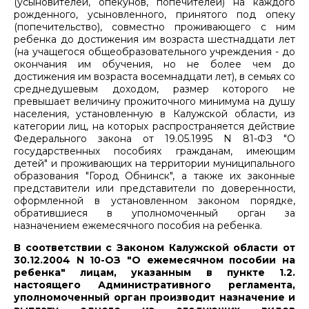
(усыновителей, опекунов, попечителей) на каждого
рожденного, усыновленного, принятого под опеку
(попечительство), совместно проживающего с ним
ребенка до достижения им возраста шестнадцати лет
(на учащегося общеобразовательного учреждения - до
окончания им обучения, но не более чем до
достижения им возраста восемнадцати лет), в семьях со
среднедушевым доходом, размер которого не
превышает величину прожиточного минимума на душу
населения, установленную в Калужской области, из
категории лиц, на которых распространяется действие
Федерального закона от 19.05.1995 N 81-ФЗ "О
государственных пособиях гражданам, имеющим
детей" и проживающих на территории муниципального
образования "Город Обнинск", а также их законные
представители или представители по доверенности,
оформленной в установленном законом порядке,
обратившиеся в уполномоченный орган за
назначением ежемесячного пособия на ребенка.
В соответствии с Законом Калужской области от
30.12.2004 N 10-ОЗ "О ежемесячном пособии на
ребенка" лицам, указанным в пункте 1.2.
настоящего Административного регламента,
уполномоченный орган производит назначение и