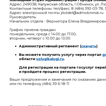
Жилищный отдел Администрации города Обнин
Адрес: 249038, Калужская область, г.Обнинск, ул. Лю
Контактные телефоны: тел/факс: 8 (484) 392-03-78, 
Адрес электронной почты: jilotdel@admobninsk.ru
Руководитель:
Начальник отдела - Вернигора Елена Владимировна,
График приема граждан:
понедельник, среда с 14.00 до 17.00,
вторник, четверг с 10.00 до 13.00.
Административный регламент (
скачать
)
Вы можете получить услугу через портал
g
области
uslugikalugi.ru
.
Для регистрации на портале госуслуг пере
и пройдите процесс регистрации.
Ваши предложения и замечания по оказанию данно
или по телефону (484) 39 6-18-11