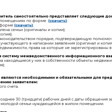
витель самостоятельно представляет следующие до
х помещениях по форме
(скачать)
;
о форме
(скачать)
;
лена семьи (оригиналы и копии);
копия);
законодательством порядке, подтверждающую полномо
 участвующего в написании заявления (оригинал и копия
едвижимости, права на которые не зарегистрированы в
з систему межведомственного информационного вз
 на находящиеся у них в собственности объекты недвиж
я);
 являются необходимыми и обязательными для пре
ению заявителем:
го счета.
озднее 30 (тридцати) рабочих дней с даты обращения з
и молодой семьи нуждающейся в жилом помещении.