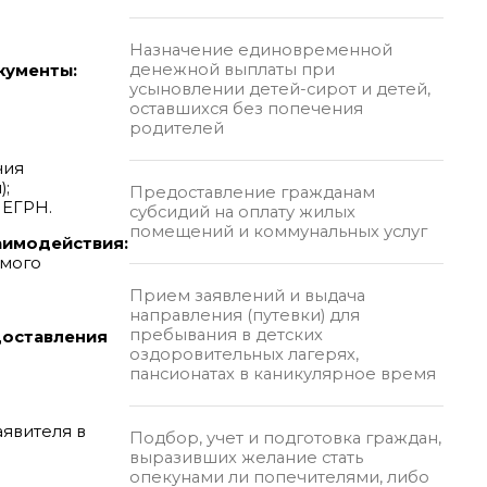
Назначение единовременной
денежной выплаты при
кументы:
усыновлении детей-сирот и детей,
оставшихся без попечения
родителей
чия
);
Предоставление гражданам
 ЕГРН.
субсидий на оплату жилых
помещений и коммунальных услуг
аимодействия:
имого
Прием заявлений и выдача
направления (путевки) для
пребывания в детских
доставления
оздоровительных лагерях,
пансионатах в каникулярное время
аявителя в
Подбор, учет и подготовка граждан,
выразивших желание стать
опекунами ли попечителями, либо