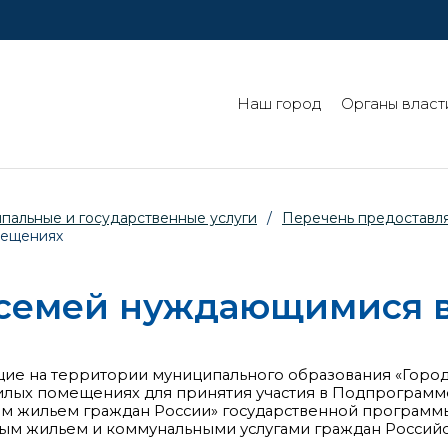
Наш город
Органы власт
пальные и государственные услуги
/
Перечень предоставля
мещениях
 семей нуждающимися 
ие на территории муниципального образования «Город
ых помещениях для принятия участия в Подпрограмме
м жильем граждан России» государственной программ
м жильем и коммунальными услугами граждан Россий