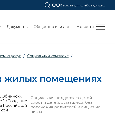
Версия для слабовидящих
и
Документы
Общество и власть
Новости
емых услуг
/
Социальный комплекс
/
в жилых помещениях
 Обнинск»,
Социальная поддержка детей-
 1 «Создание
сирот и детей, оставшихся без
ы Российской
попечения родителей и лиц из их
ской
числа