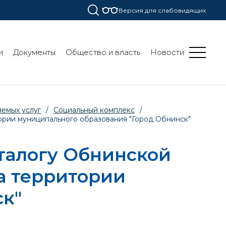
Версия для слабовидящих
и
Документы
Общество и власть
Новости
емых услуг
/
Социальный комплекс
/
ории муниципального образования "Город Обнинск"
талогу Обнинской
а территории
ск"