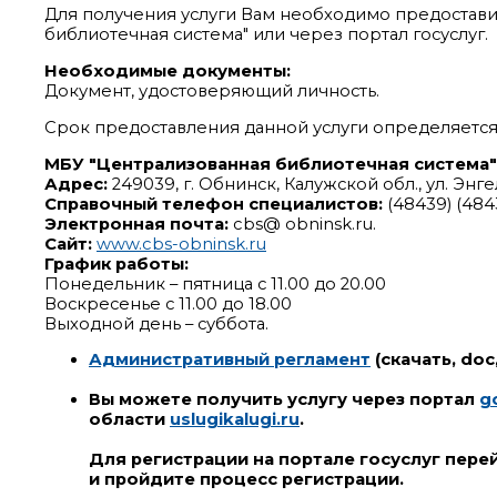
Для получения услуги Вам необходимо предостав
библиотечная система" или через портал госуслуг.
Необходимые документы:
Документ, удостоверяющий личность.
Срок предоставления данной услуги определяетс
МБУ "Централизованная библиотечная система"
Адрес:
249039, г. Обнинск, Калужской обл., ул. Энге
Справочный телефон специалистов:
(48439) (484
Электронная почта:
cbs@ obninsk.ru.
Сайт:
www.cbs-obninsk.ru
График работы:
Понедельник – пятница с 11.00 до 20.00
Воскресенье с 11.00 до 18.00
Выходной день – суббота.
Административный регламент
(скачать, doc
Вы можете получить услугу через портал
g
области
uslugikalugi.ru
.
Для регистрации на портале госуслуг пере
и пройдите процесс регистрации.