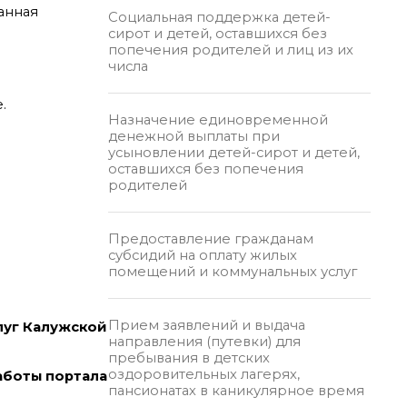
анная
Социальная поддержка детей-
сирот и детей, оставшихся без
попечения родителей и лиц из их
числа
.
Назначение единовременной
денежной выплаты при
усыновлении детей-сирот и детей,
оставшихся без попечения
родителей
Предоставление гражданам
субсидий на оплату жилых
помещений и коммунальных услуг
Прием заявлений и выдача
слуг Калужской
направления (путевки) для
пребывания в детских
оздоровительных лагерях,
работы портала
пансионатах в каникулярное время